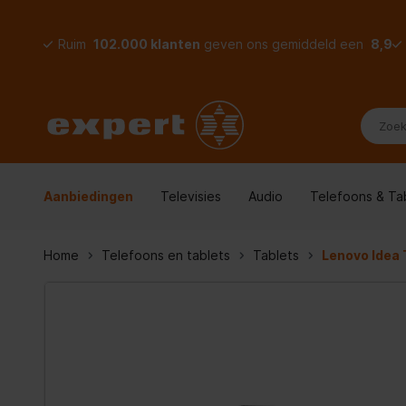
Ruim
102.000 klanten
geven ons gemiddeld een
8,9
Aanbiedingen
Televisies
Audio
Telefoons & Ta
Home
Telefoons en tablets
Tablets
Lenovo Idea 