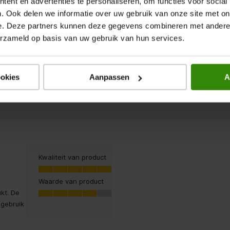
ent en advertenties te personaliseren, om functies voor social
roduct
oduct, 4.5 van 5
. Ook delen we informatie over uw gebruik van onze site met on
4.5
e. Deze partners kunnen deze gegevens combineren met andere i
erzameld op basis van uw gebruik van hun services.
Sorteren op
Regionaal
Geef een popup weer met informat
Regionale beoordelingen
ookies
Aanpassen
A
g van deze Lenovo tablet kan
van updates en/of de
arheid van apps. Doordat dit
k is van de fabrikant en/of app-
aar kan Expert niet garanderen
smart-functies en apps
 de levensduur van het product
n blijven werken.
Kwaliteit van product
Kwaliteit van product, 5.0 van 5
5.0
Waarde van product
Waarde van product, 4.0 van 5
kt. De
4.0
 gebruik