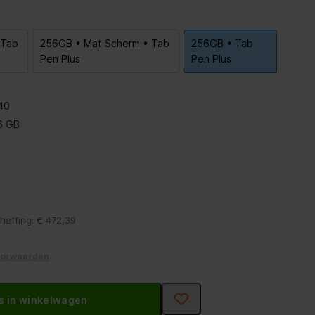
 Tab
256GB • Mat Scherm • Tab
256GB • Tab
Pen Plus
Pen Plus
840
6 GB
ieheffing: € 472,39
oorwaarden
s in winkelwagen