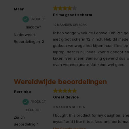
Diepte
0,7 cm
4 van 5 sterren.
Maan
Prima groot scherm
Gewicht
620 g
PRODUCT
10 MAANDEN GELEDEN
GEKOCHT
Ik heb vorige week de Lenovo Tab Pro ge
Algemene eigenschappen
Nederweert
met groot scherm 12,7 inch. Heb dit mede
Beoordelingen
2
gedaan vanwege het kijken naar films op
Soort apparaat
Mobiele t
laptop, daar is hij ideaal voor n genoot a
kijken. Ben alleen Samsung gewend dus 
Certificering
ENERGY S
even wennen ,maar dat komt wel goed.
Vormfactor
Slate
Wereldwijde beoordelingen
Geïntegreerde geheugenkaartlezer
5 van 5 sterren.
Perrinko
Great device
Meegeleverde kabels
USB Type
PRODUCT
6 MAANDEN GELEDEN
GEKOCHT
Aantal ingebouwde luidsprekers
4
I bought this product for my daughter. She i
Zurich
myself and I like it too. Nice and performa
Compatibele geheugenkaarten
MicroSD (
Beoordeling
1
Met Google vertalen