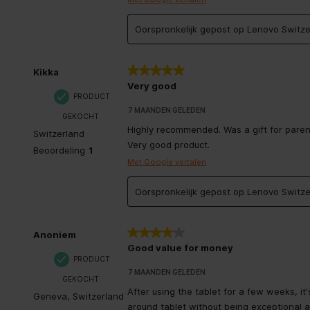
Intern geheugen
8 GB
Oorspronkelijk gepost op Lenovo Switze
Bluetooth
5 van 5 sterren.
Kikka
LED backlight
Very good
PRODUCT
7 MAANDEN GELEDEN
Internationale veiligheidscode (IP)
IP52
GEKOCHT
Highly recommended. Was a gift for parent
Switzerland
Very good product.
Vingerafdruklezer
Beoordeling
1
Met Google vertalen
Versnellingsmeter
Oorspronkelijk gepost op Lenovo Switze
Platform
Android
4 van 5 sterren.
Anoniem
Aantal microfoons
2
Good value for money
PRODUCT
Pixeldichtheid
273 ppi
7 MAANDEN GELEDEN
GEKOCHT
After using the tablet for a few weeks, it's
Geneva, Switzerland
Styluspen
around tablet without being exceptional 