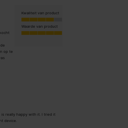
Kwaliteit van product
Kwaliteit van product, 4.0 van 5
4.0
Waarde van product
Waarde van product, 5.0 van 5
kocht
5.0
 de
ablet
an op te
was
TAR,RoHS
-C
s really happy with it. I tried it
nt device.
TransFlash)