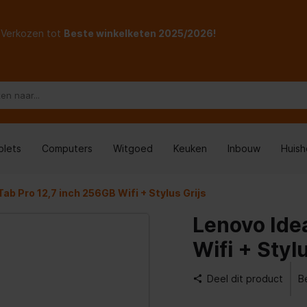
Verkozen tot
Beste winkelketen 2025/2026!
blets
Computers
Witgoed
Keuken
Inbouw
Huis
Tab Pro 12,7 inch 256GB Wifi + Stylus Grijs
Lenovo Ide
Wifi + Styl
Deel dit product
B