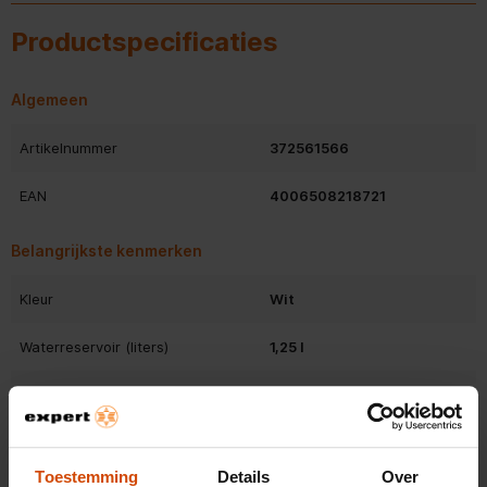
Productspecificaties
Algemeen
Artikelnummer
372561566
EAN
4006508218721
Belangrijkste kenmerken
Kleur
Wit
Waterreservoir (liters)
1,25 l
Kopjes koffie per keer
10 kopjes
zetten
Bekijk alle specificaties
Gewicht en omvang
Toestemming
Details
Over