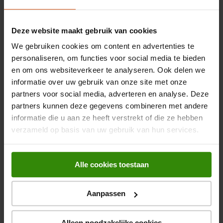
Beoordelingen
Hoogte
31,5 cm
Deze website maakt gebruik van cookies
Breedte
26 cm
OVERZICHT VAN SCORES
We gebruiken cookies om content en advertenties te
Selecteer hieronder een rij om beoordelingen te filteren.
Diepte
18,9 cm
personaliseren, om functies voor social media te bieden
0 sterren
sterren
0
en om ons websiteverkeer te analyseren. Ook delen we
0 beoord
Gewicht
2,3 kg
informatie over uw gebruik van onze site met onze
0 sterren
sterren
0
0 beoord
partners voor social media, adverteren en analyse. Deze
0 sterren
sterren
0
0 beoord
Algemene eigenschappen
partners kunnen deze gegevens combineren met andere
0 sterren
sterren
0
0 beoord
informatie die u aan ze heeft verstrekt of die ze hebben
0 sterren
sterren
0
Ingebouwd display
0 beoord
verzameld op basis van uw gebruik van hun services.
ALGEMENE SCORE
0.0
Soort bediening
Knoppen
0 beoordelingen
Alle cookies toestaan
Waterniveau-indicator
Aanpassen
Afneembare watertank
Soort dop
Afneembaar deksel
Alleen noodzakelijke cookies