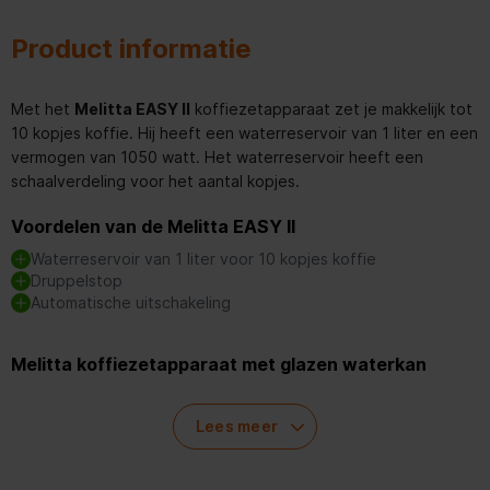
Product informatie
Met het
Melitta EASY II
koffiezetapparaat zet je makkelijk tot
10 kopjes koffie. Hij heeft een waterreservoir van 1 liter en een
vermogen van 1050 watt. Het waterreservoir heeft een
schaalverdeling voor het aantal kopjes.
Voordelen van de Melitta EASY II
Waterreservoir van 1 liter voor 10 kopjes koffie
Druppelstop
Automatische uitschakeling
Melitta koffiezetapparaat met glazen waterkan
Het koffiezetapparaat is eenvoudig schoon te maken. Het
zwenkfilter is uitneembaar en kan in de vaatwasser. Ook het
Lees meer
filter en andere onderdelen zijn schoon te maken in de
vaatwasmachine.