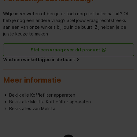
Vermogen
1050 W
Wil je meer weten of ben je er toch nog niet helemaal uit? Of
heb je nog een andere vraag? Stel jouw vraag rechtstreeks
Ergonomie
aan een van onze winkels bij jou in de buurt. Zij helpen je de
juiste keuze te maken
Koffiefilter
Stel een vraag over dit product
Invoercapaciteit
Vind een winkel bij jou in de buurt
Capaciteit in kopjes
10 kopjes
Meer informatie
Koffiemachine
Bekijk alle Koffiefilter apparaten
Koffie invoertype
Gemalen koffie
Bekijk alle Melitta Koffiefilter apparaten
Bekijk alles van Melitta
Koffiezet apparaat type
Volledig automatisch