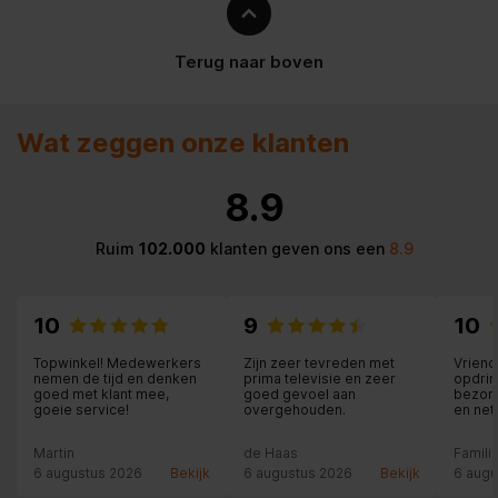
Terug naar boven
Wat zeggen onze klanten
8.9
Ruim
102.000
klanten geven ons een
8.9
10
9
10
Topwinkel! Medewerkers
Zijn zeer tevreden met
Vriend
nemen de tijd en denken
prima televisie en zeer
opdrin
goed met klant mee,
goed gevoel aan
bezorg
goeie service!
overgehouden.
en net
Martin
de Haas
Famili
6 augustus 2026
Bekijk
6 augustus 2026
Bekijk
6 augu