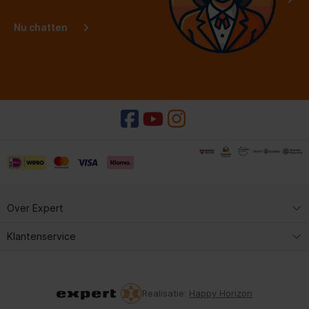
Nu chatten
Over Expert
Expert Service
Klantenservice
Kopen & reserveren
Expert Service
Contact met Expert
Kopen & reserveren
Realisatie:
Happy Horizon