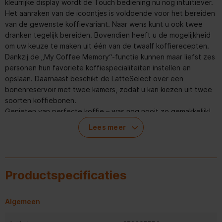
kleurrijke display wordt de Touch bediening nu nog intuïtiever.
Het aanraken van de icoontjes is voldoende voor het bereiden
van de gewenste koffievariant. Naar wens kunt u ook twee
dranken tegelijk bereiden. Bovendien heeft u de mogelijkheid
om uw keuze te maken uit één van de twaalf koffierecepten.
Dankzij de „My Coffee Memory“-functie kunnen maar liefst zes
personen hun favoriete koffiespecialiteiten instellen en
opslaan. Daarnaast beschikt de LatteSelect over een
bonenreservoir met twee kamers, zodat u kan kiezen uit twee
soorten koffiebonen.
Genieten van perfecte koffie – was nog nooit zo gemakkelijk!
Lees meer
Fluisterstille koffiemolen
De LatteSelect onderscheidt zich door zijn fluisterstille
koffiemolen die zorgt voor een geruisloze koffiebereiding. Zo
kunt u al in alle rust genieten van uw koffie.
Productspecificaties
Gebruiksgemak
Dankzij de icoontjes op het aanraakpan
Algemeen
eel kunt u de espressomachine eenvoudig bedienen.
Stapsgewijze instructies op het TFT-kleurendisplay met hoge