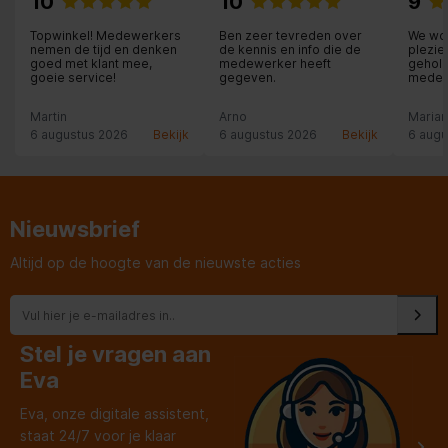
10
10
9
Topwinkel! Medewerkers
Ben zeer tevreden over
We wor
Ergonomie
nemen de tijd en denken
de kennis en info die de
plezie
goed met klant mee,
medewerker heeft
geholp
goeie service!
gegeven.
medew
Aanpassing van
Verticaal
mee de
druppelen/tuit
klantv
Martin
Arno
Maria
vooro
6 augustus 2026
Bekijk
6 augustus 2026
Bekijk
6 augu
Cups light
Invoercapaciteit
Nieuwsbrief
Koffiebonen capaciteit
135 g
Altijd op de hoogte van de nieuwste acties
Koffiemachine
Koffie invoertype
Koffiebonen
Stel je vragen aan
Eva
Koffiezet apparaat type
Volledig automatisch
Eva, onze digitale assistent,
staat 24/7 voor je klaar