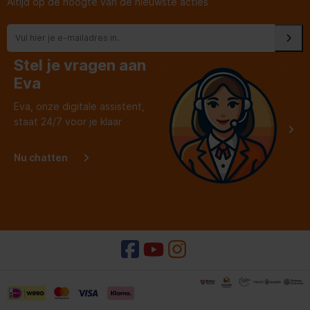
Altijd op de hoogte van de nieuwste acties
Stel je vragen aan
Eva
Eva, onze digitale assistent,
staat 24/7 voor je klaar
Nu chatten