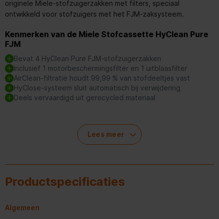
originele Miele-stofzuigerzakken met filters, speciaal
ontwikkeld voor stofzuigers met het FJM-zaksysteem.
Kenmerken van de Miele Stofcassette HyClean Pure
FJM
Bevat 4 HyClean Pure FJM-stofzuigerzakken
Inclusief 1 motorbeschermingsfilter en 1 uitblaasfilter
AirClean-filtratie houdt 99,99 % van stofdeeltjes vast
HyClose-systeem sluit automatisch bij verwijdering
Deels vervaardigd uit gerecycled materiaal
Filtratie en hygiëne
Lees meer
De HyClean Pure FJM-stofzakken hebben een meerlaagse
structuur die fijne stofdeeltjes, pollen en allergenen vasthoudt.
Dankzij het AirClean-systeem wordt de lucht die uit de
Productspecificaties
stofzuiger komt grondig gefilterd. De automatische sluiting
voorkomt dat stof ontsnapt bij het vervangen van de zak.
Algemeen
Compatibiliteit