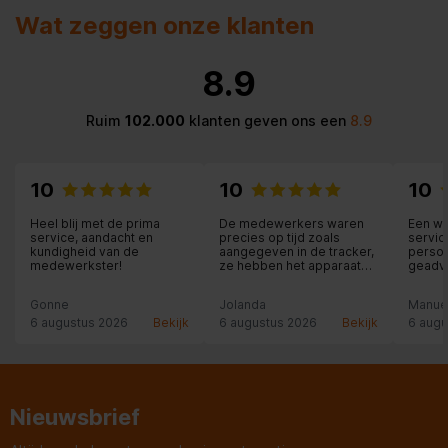
Wat zeggen onze klanten
8.9
Ruim
102.000
klanten geven ons een
8.9
10
10
10
Heel blij met de prima
De medewerkers waren
Een wi
service, aandacht en
precies op tijd zoals
servic
kundigheid van de
aangegeven in de tracker,
person
medewerkster!
ze hebben het apparaat
geadvi
binnen geïnstalleerd en
is het 
aangesloten en zelfs
thuis 
Gonne
Jolanda
Manue
meegeholpen met
geïnst
overladen en de oude
nodige 
6 augustus 2026
Bekijk
6 augustus 2026
Bekijk
6 augu
apparaten meegenomen
Nieuwsbrief