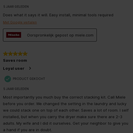
5 JAAR GELEDEN
Does what it says it will. Easy install, minimal tools required
Met Google vertalen
Oorspronkelijk gepost op miele.com
5 van 5 sterren.
Saves room
Loyal user
PRODUCT GEKOCHT
5 JAAR GELEDEN
Most importantly you much buy the correct stacking kit. Call Miele
before you order. We changed the setting in the laundry and lucky
we could stack one on top of each other. Saves a lot of room. I self
installed, but when you carry the dryer make sure there are 2-3
adults. My wife and I did it ourselves. Get your neighbor to give you
a hand if you are in doubt.