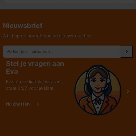
heeft 
van b
even d
oude v
was. H
mevrou
Nieuwsbrief
Pluim 
jonge
Altijd op de hoogte van de nieuwste acties
Stel je vragen aan
Eva
Eva, onze digitale assistent,
staat 24/7 voor je klaar
Nu chatten