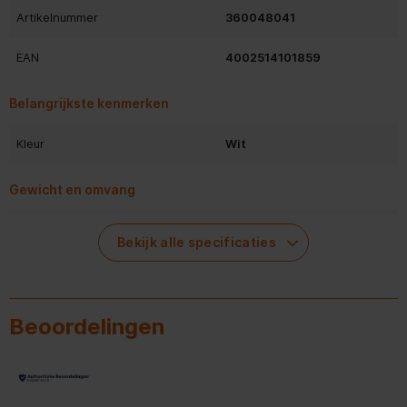
Artikelnummer
360048041
EAN
4002514101859
Belangrijkste kenmerken
Kleur
Wit
Gewicht en omvang
Hoogte
1,5 cm
Bekijk alle specificaties
Algemene eigenschappen
Miele T 200, T 4000, T
Beoordelingen
Compatibele producten
8000
Soort
Stapelset