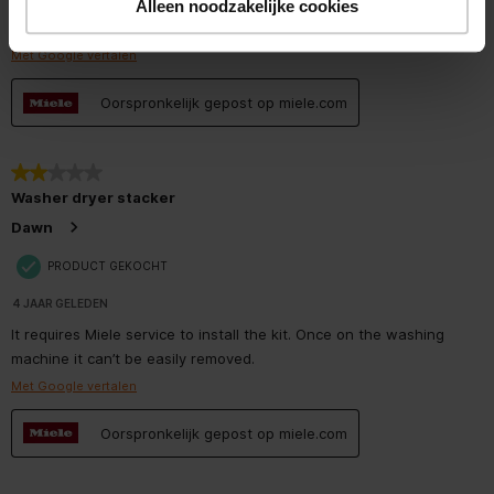
washing machine. Looks really good too. I can highly recommend
Alleen noodzakelijke cookies
this product.
Met Google vertalen
Oorspronkelijk gepost op miele.com
2 van 5 sterren.
Washer dryer stacker
Dawn
PRODUCT GEKOCHT
4 JAAR GELEDEN
It requires Miele service to install the kit. Once on the washing
machine it can’t be easily removed.
Met Google vertalen
Oorspronkelijk gepost op miele.com