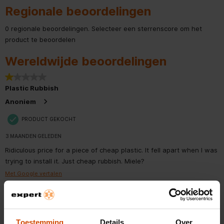
Regionale beoordelingen
0 regionale beoordelingen. Selecteer een sterrenscore om het
product te beoordelen
Wereldwijde beoordelingen
1 van 5 sterren.
Plastic Rubbish
Anoniem
PRODUCT GEKOCHT
3 MAANDEN GELEDEN
Ridiculous price for a piece of cheap plastic. It fell apart when I was
trying to install it. Just cheap rubbish. Miele?
Met Google vertalen
Oorspronkelijk gepost op miele.com
Toestemming
Details
Over