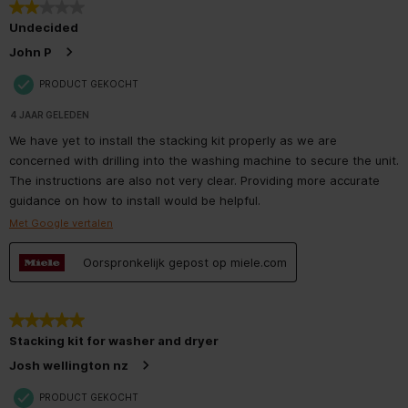
2 van 5 sterren.
Undecided
John P
PRODUCT GEKOCHT
4 JAAR GELEDEN
We have yet to install the stacking kit properly as we are
concerned with drilling into the washing machine to secure the unit.
The instructions are also not very clear. Providing more accurate
guidance on how to install would be helpful.
Met Google vertalen
Oorspronkelijk gepost op miele.com
5 van 5 sterren.
Stacking kit for washer and dryer
Josh wellington nz
PRODUCT GEKOCHT