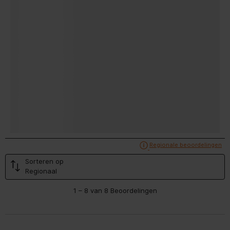
Geef een popup weer met informatie ov
Regionale beoordelingen
Sorteren op
Regionaal
1
1 – 8 van 8 Beoordelingen
tot
8
van
8
Beoordelingen.