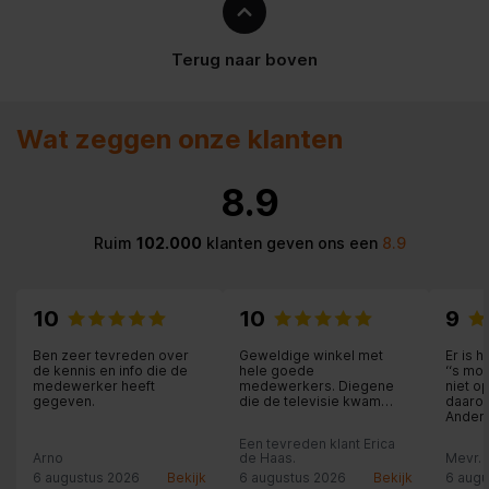
Terug naar boven
Wat zeggen onze klanten
8.9
Ruim
102.000
klanten geven ons een
8.9
10
10
9
Ben zeer tevreden over
Geweldige winkel met
Er is 
de kennis en info die de
hele goede
‘‘s mo
medewerker heeft
medewerkers. Diegene
niet o
gegeven.
die de televisie kwam
daarom
plaatsen zeer vakkundig
Andere
en heel beleefd. Ik raad
betaal
Een tevreden klant Erica
iedereen daar de spullen
midda
Arno
de Haas.
Mevr. 
te kopen.
medew
6 augustus 2026
Bekijk
6 augustus 2026
Bekijk
vrieze
6 augu