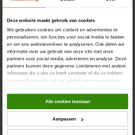
5 van 5 sterren.
Practical solution and simple installation
Dind
Deze website maakt gebruik van cookies
PRODUCT GEKOCHT
We gebruiken cookies om content en advertenties te
personaliseren, om functies voor social media te bieden
9 MAANDEN GELEDEN
en om ons websiteverkeer te analyseren. Ook delen we
Simple to install. Does what it was meant to do. Invisible by design.
informatie over uw gebruik van onze site met onze
Met Google vertalen
partners voor social media, adverteren en analyse. Deze
partners kunnen deze gegevens combineren met andere
Oorspronkelijk gepost op miele.com
informatie die u aan ze heeft verstrekt of die ze hebben
verzameld op basis van uw gebruik van hun services.
5 van 5 sterren.
Stacking kit
Werner
Alle cookies toestaan
PRODUCT GEKOCHT
Aanpassen
3 JAAR GELEDEN
Excellent solution to having the dryer safely stacked on the