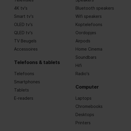
Draaien
4K tv's
Bluetooth speakers
Gemakkelijk te installeren
Smart tv's
Wifi speakers
OLED tv's
Koptelefoons
Code geharmoniseerd systeem (HS)
76169910
QLED tv's
Oordopjes
TV Beugels
Airpods
Paneelmontage-interface
100 x 100
Accessoires
Home Cinema
Aantal armen
2
Soundbars
Telefoons & tablets
Hifi
Bereik kantelhoek
-90 - 90°
Telefoons
Radio's
Smartphones
Minimale systeemeisen
Computer
Tablets
Minimale schermgrootte
43,2 cm (1
E-readers
Laptops
Chromebooks
Prestatie
Desktops
Printers
Minimaal gewicht
1 kg