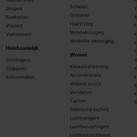
Scheren
Drogers
V
Ontharen
Koelkasten
A
Haarstyling
Vriezers
F
99
Mondverzorging
Vaatwassers
K
Medische verzorging
V
,75 x 75 mm
Huishoudelijk
O
Wonen
Stofzuigers
A
Klimaatbeheersing
Strijkijzers
M
Airconditioners
Schoonmaken
E
Mobiele airco's
M
Ventilators
K
7")
Kachels
S
Elektrische kachels
Luchtreinigers
Luchtbevochtigers
Luchtontvochtigers