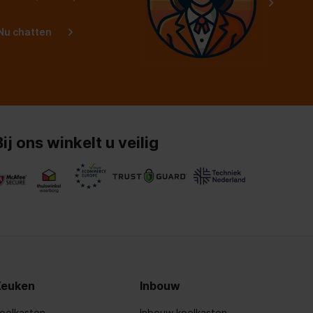
Nu chatten
Bij ons winkelt u veilig
Keuken
Inbouw
oelkasten
Inbouw koelkasten