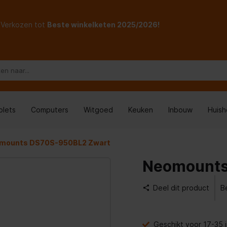
Verkozen tot
Beste winkelketen 2025/2026!
blets
Computers
Witgoed
Keuken
Inbouw
Huis
mounts DS70S-950BL2 Zwart
Neomounts
Deel dit product
B
Geschikt voor 17-35 