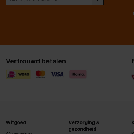
0 mm
mm
°
Vertrouwd betalen
voertule
Witgoed
Verzorging &
gezondheid
Wasmachines
K