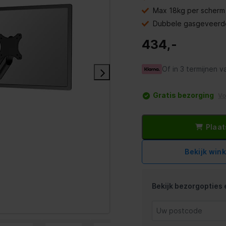
Max 18kg per scherm
Dubbele gasgeveerd
434,-
Of in 3 termijnen v
Gratis bezorging
V
Plaat
Bekijk win
Bekijk bezorgopties e