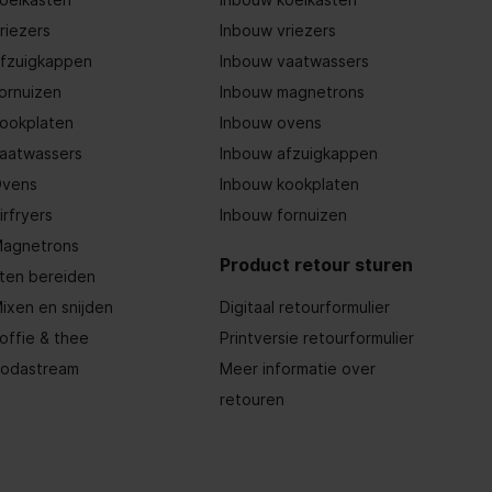
riezers
Inbouw vriezers
fzuigkappen
Inbouw vaatwassers
ornuizen
Inbouw magnetrons
ookplaten
Inbouw ovens
aatwassers
Inbouw afzuigkappen
vens
Inbouw kookplaten
irfryers
Inbouw fornuizen
agnetrons
Product retour sturen
ten bereiden
ixen en snijden
Digitaal retourformulier
offie & thee
Printversie retourformulier
odastream
Meer informatie over
retouren