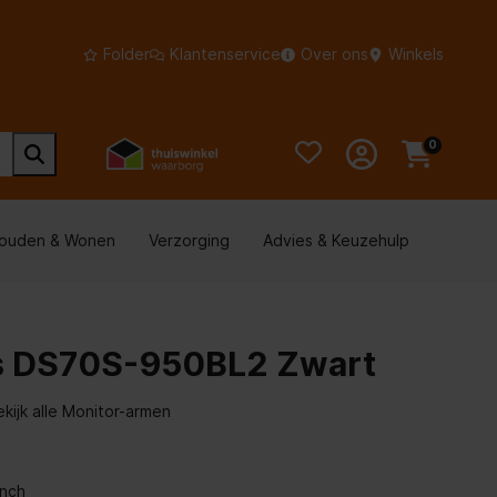
Folder
Klantenservice
Over ons
Winkels
0
houden & Wonen
Verzorging
Advies & Keuzehulp
 DS70S-950BL2 Zwart
ekijk alle Monitor-armen
inch