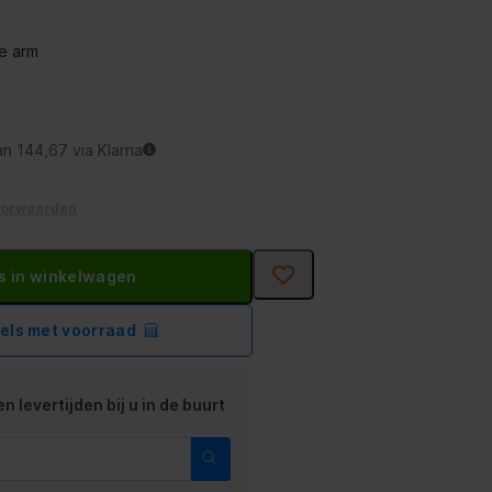
e arm
an 144,67 via Klarna
oorwaarden
s in winkelwagen
kels met voorraad
n levertijden bij u in de buurt