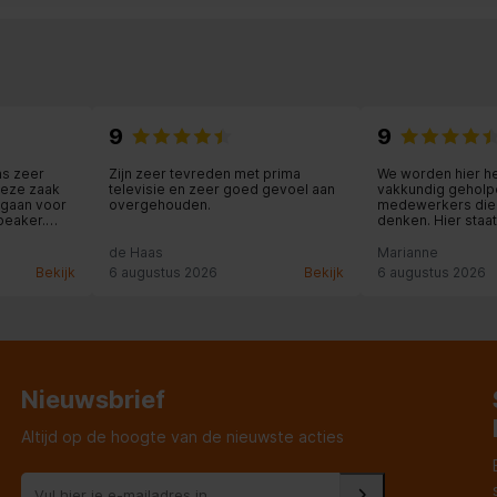
mm
9
9
35")
ns zeer
Zijn zeer tevreden met prima
We worden hier he
deze zaak
televisie en zeer goed gevoel aan
vakkundig geholpe
egaan voor
overgehouden.
medewerkers die
peaker.
denken. Hier staat
r dan via
klantvriendelijkhe
aar dan heb
de Haas
Marianne
 service
Bekijk
6 augustus 2026
Bekijk
6 augustus 2026
zeker waard.
m
Nieuwsbrief
Altijd op de hoogte van de nieuwste acties
 mm