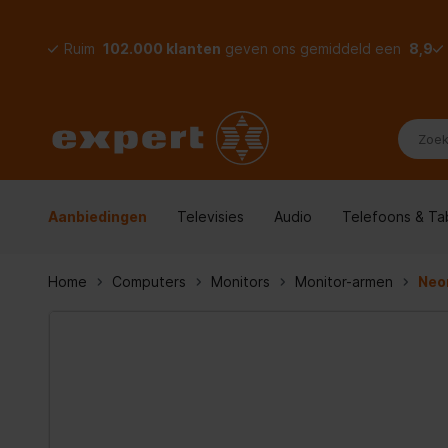
Ruim
102.000 klanten
geven ons gemiddeld een
8,9
Aanbiedingen
Televisies
Audio
Telefoons & Ta
Home
Computers
Monitors
Monitor-armen
Neo