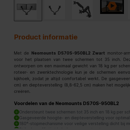
Product informatie
Met de
Neomounts DS70S-950BL2 Zwart
monitor-arm
voor het plaatsen van twee schermen tot 35 inch. Dez
ontworpen om een maximaal gewicht van 18 kg per scherm
roteer- en zwenktechnologie kun je de schermen eenvo
kijkhoek, zodat je altijd comfortabel werkt. De gasgevee
cm) en diepteverstelling (8,8-62,5 cm) maken het mogelij
creëren.
Voordelen van de Neomounts DS70S-950BL2
Ondersteunt twee schermen tot 35 inch en 18 kg per s
Gasgeveerde hoogte- en diepteverstelling voor optima
180°-stopmechanisme voor veilige verstelling dicht bij 
Stijlvol en efficiënt kabelmanagementsysteem