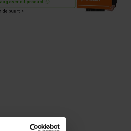
raag over dit product
in de buurt