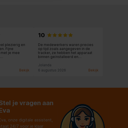
10
el plezierig en
De medewerkers waren precies
n. Fijne
op tijd zoals aangegeven in de
 met je mee
tracker, ze hebben het apparaat
binnen geïnstalleerd en
id nog voorop.
aangesloten en zelfs meegeholpen
met overladen en de oude
Jolanda
apparaten meegenomen
Bekijk
6 augustus 2026
Bekijk
Stel je vragen aan
Eva
Eva, onze digitale assistent,
staat 24/7 voor je klaar