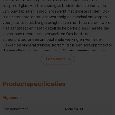
tempered glas. Het beschermglas bedekt de hele voorzijde
van jouw tablet en is mooi afgewerkt met zwarte randen. Ook
is de screenprotector krasbestendig en speciaal ontworpen
voor jouw toestel. De gevoeligheid van het touchscreen wordt
niet aangetast en heeft dezelfde helderheid en scherpte die
je van jouw toestel mag verwachten.Ook heeft de
screenprotector een antibacteriële werking én vermindert
vlekken en vingerafdrukken. Kortom, dit is een screenprotector
die van alle gemakken voorzien is! Goede bescherming van
jouw tablet De Ultra-Wide Fit Anti-Bacterial Screenprotector
Lees meer
zorgt ervoor dat het scherm van jouw tablet niet beschadigd.
Het beschermglas is gemaakt van sterk tempered glas gemaakt
waardoor de oppervlakte hetzelfde aanvoelt als de tablet zelf.
De screenprotector bedekt de hele voorzijde van jouw toestel
Productspecificaties
en is mooi afgewerkt met zwarte randen. Tablethoes
vriendelijkDe screenprotector is tablethoes vriendelijk. Dit
houdt in dat alle hoesjes goed om jouw tablet blijven passen
Algemeen
als je de screenprotector in gebruik hebt. Zo kan je jouw
smartphone optimaal beschermen én er fashionable uit laten
Artikelnummer
372632403
zien met een hoesje. De screenprotector is van alle gemakken