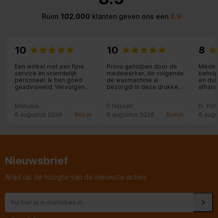
Eenvoudig verwijderbaar
Ruim
102.000
klanten geven ons een
8.9
Eenvoudig aan te brengen
10
10
8
Applicatie zonder
luchtinsluitingen
Een winkel met een fijne
Prima geholpen door de
Medew
service en vriendelijk
medewerker, de volgende
behulp
Droge toepassing
personeel. Ik ben goed
de wasmachine al
en dui
geadviseerd. Vervolgens
bezorgd! In deze drukke
afhand
is het product (een tv)
vakantietijd!!
thuis bezorgd en
Inhoud van de verpakking
Manuela
P.Nijssen
N. Yil
geïnstalleerd met de
nodige uitleg. Heel prettig!
6 augustus 2026
Bekijk
6 augustus 2026
Bekijk
6 augu
Schoonmaakdoekje
Reinigingskit
Nieuwsbrief
Droog doekje
Altijd op de hoogte van de nieuwste acties
Vochtig doekje