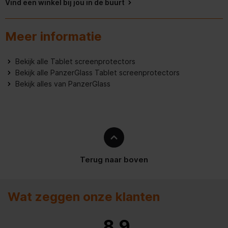
Vind een winkel bij jou in de buurt
Makkelijk schoon te maken
Krasbestendig,
Veiligheidsfunties
Meer informatie
Schokbestendig
Vingerafdrukbestendig
Bekijk alle Tablet screenprotectors
Bekijk alle PanzerGlass Tablet screenprotectors
Bekijk alles van PanzerGlass
Ronde hoeken
Installatietype
Volledige zelfklevend
Afmetingen scherm H x B
252,56 x 164,11 mm
Code geharmoniseerd
7007190000
Terug naar boven
systeem (HS)
Oleofobe coating
Wat zeggen onze klanten
Prestatie
8.9