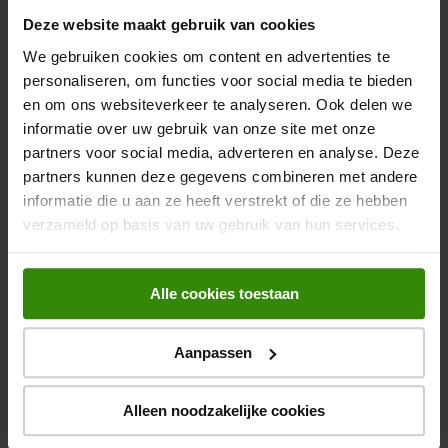
Met de VT-E BT R OM5e geniet je direct van je vinylcollectie
Deze website maakt gebruik van cookies
Bluetooth platenspeler
zonder gedoe. De platenspeler is uitgerust met een
We gebruiken cookies om content en advertenties te
hoogwaardige 8,6" aluminium toonarm en een voorgemonteerd
Ingebouwde speakers
personaliseren, om functies voor social media te bieden
Ortofon OM5e element, zodat je meteen kunt beginnen met
Bekijk alle specificaties
en om ons websiteverkeer te analyseren. Ook delen we
afspelen. De ingebouwde voorversterker zorgt ervoor dat je
Type platenspeler
Handmatig
geen externe versterker nodig hebt, waardoor je snel en
informatie over uw gebruik van onze site met onze
eenvoudig kunt genieten van je favoriete platen.
partners voor social media, adverteren en analyse. Deze
Ingebouwde voorversterker
Beoordelingen
partners kunnen deze gegevens combineren met andere
Kies voor een unieke muziekervaring met de Pro-Ject VT-E BT
informatie die u aan ze heeft verstrekt of die ze hebben
R OM5e - waar innovatief design en hoogwaardige kwaliteit
USB-aansluiting
verzameld op basis van uw gebruik van hun services.
samenkomen in perfecte harmonie. Deze draadloze
platenspeler is de ideale keuze voor muziekliefhebbers die op
Design
Modern
Er zijn nog geen beoordelingen ingediend.
zoek zijn naar iets bijzonders.
Alle cookies toestaan
Aandrijving
Belt-driven
Aanpassen
Gewicht en omvang
Hoogte
34,5 cm
Alleen noodzakelijke cookies
Breedte
43 cm