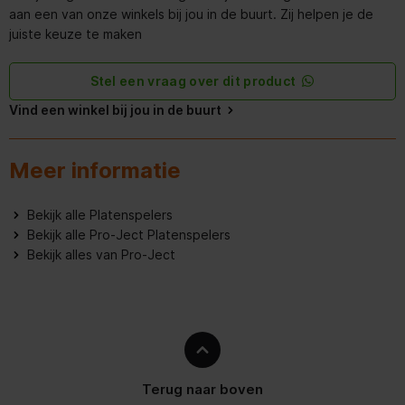
aan een van onze winkels bij jou in de buurt. Zij helpen je de
Materiaal behuizing
Aluminium, Roestvrijstaal
juiste keuze te maken
Bluetooth
Stel een vraag over dit product
Draaiplateau materiaal
MDF
Vind een winkel bij jou in de buurt
Kenmerken
Meer informatie
Verstelbaar contragewicht
Bekijk alle Platenspelers
Prestatie
Bekijk alle Pro-Ject Platenspelers
Bekijk alles van Pro-Ject
Werking
Automatisch
Snelheidsfluctuaties
0,29 procent
Energie
Terug naar boven
Soort voeding
AC