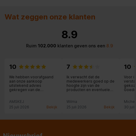
Gemiddeld stroomverbruik (
4,5 W
Wat zeggen onze klanten
bedrijfsresultaat )
Poorten & interfaces
8.9
Line outputs (RCA)
2
Ruim
102.000
klanten geven ons een
8.9
Netwerk
10
7
10
Bluetooth-versie
3.0+HS
We hebben voorafgaand
Ik verwacht dat de
Voor i
aan onze aankoop
medewerkers goed op de
versta
uitstekend advies
hoogte zijn van de
gekoze
Audio
gekregen van de
producten en eventuele
Goede
medewerker.
bijzonderheden aan de
persoo
klant meldt. Dit vraagt om
mijn w
AMSKEJ
Wilma
Michel
Signaal/ruis-verhouding
65 dB
aandacht en service-
montag
gericht zijn en bij fouten,
produc
25 juli 2026
Bekijk
25 juli 2026
Bekijk
30 juli
dat toegeven en excuses
en ge
maken. Dit gebeurde
met in
Mediatypes
onvoldoende, jammer, had
vriend
ik niet verwacht.
medew
als kla
Draaitafel snelheden
33,45 RPM
aandac
Nieuwsbrief