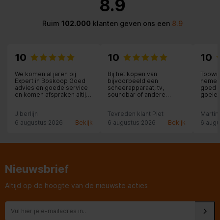
8.9
Ruim
102.000
klanten geven ons een
8.9
10
10
10
We komen al jaren bij
Bij het kopen van
Topwi
Expert in Boskoop Goed
bijvoorbeeld een
nemen 
advies en goede service
scheerapparaat, tv,
goed m
en komen afspraken altijd
soundbar of andere
goeie 
na.
elektrische apparaten ben
je bij Expert Nunspeet op
J.berlijn
Tevreden klant Piet
Martin
het juiste adres. Zeer
kundige medewerkers,
6 augustus 2026
Bekijk
6 augustus 2026
Bekijk
6 augu
een ruime sortering,
afspraken worden
nagekomen en de
garantie is goed geregeld.
Heel fijn!
Nieuwsbrief
Altijd op de hoogte van de nieuwste acties