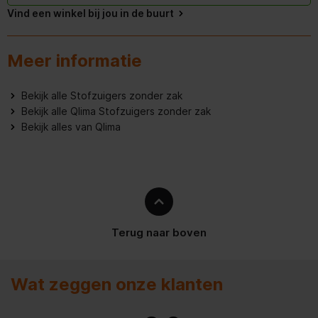
Vind een winkel bij jou in de buurt
Draaghandvat
Energie
Meer informatie
Input vermogen
1200 W
Bekijk alle Stofzuigers zonder zak
Bekijk alle Qlima Stofzuigers zonder zak
Bekijk alles van Qlima
Terug naar boven
Wat zeggen onze klanten