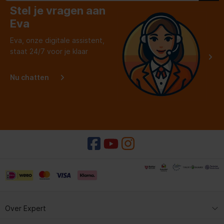
Stel je vragen aan
Eva
Eva, onze digitale assistent,
staat 24/7 voor je klaar
Nu chatten
Over Expert