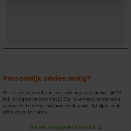
Diepte
34,7 cm
Gewicht
5,5 kg
Algemene eigenschappen
Snoerlengte
4 m
Inhoud
20 l
Geluidsniveau
78 dB
Persoonlijk advies nodig?
Soort reiniging
Droog en nat
Wil je meer weten of ben je er toch nog niet helemaal uit? Of
Stroombron
AC
heb je nog een andere vraag? Stel jouw vraag rechtstreeks
aan een van onze winkels bij jou in de buurt. Zij helpen je de
Aantal wielen
4 wiel(en)
juiste keuze te maken
Flexibele slang
Stel een vraag over dit product