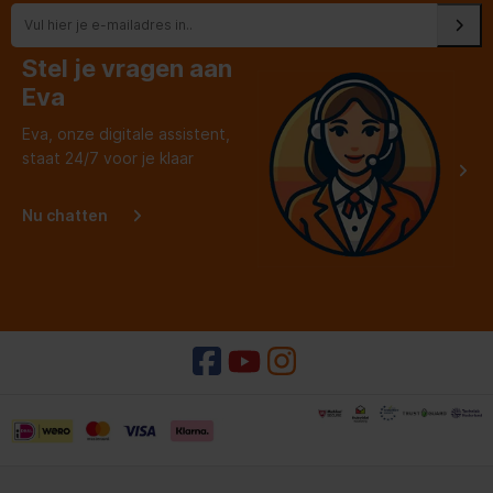
Stel je vragen aan
Eva
Eva, onze digitale assistent,
staat 24/7 voor je klaar
Nu chatten