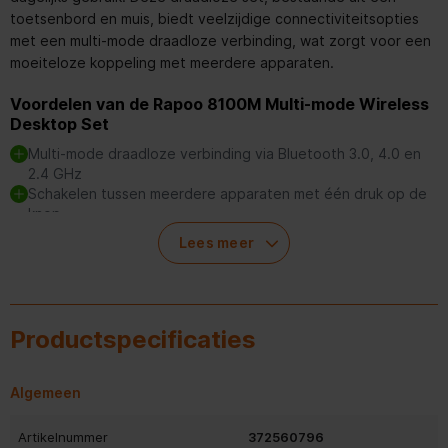
toetsenbord en muis, biedt veelzijdige connectiviteitsopties
met een multi-mode draadloze verbinding, wat zorgt voor een
moeiteloze koppeling met meerdere apparaten.
Voordelen van de Rapoo 8100M Multi-mode Wireless
Desktop Set
Multi-mode draadloze verbinding via Bluetooth 3.0, 4.0 en
2.4 GHz
Schakelen tussen meerdere apparaten met één druk op de
knop
Spill-resistant toetsenbord voor bescherming tegen
Lees meer
vloeistofschade
Ergonomisch ontworpen muis met verstelbare DPI-
instellingen
Tot 12 maanden batterijduur voor het toetsenbord en 9
Productspecificaties
maanden voor de muis
Algemeen
Veelzijdige draadloze connectiviteit
Artikelnummer
372560796
Met de Rapoo 8100M kun je eenvoudig verbinding maken via