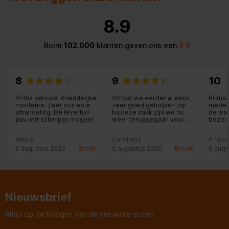
8.9
Ruim
102.000
klanten geven ons een
8.9
8
9
10
Prima service. Vriendelijke
Omdat we eerder al eens
Prima 
monteurs. Zeer correcte
zeer goed geholpen zijn
medew
afhandeling. De levertijd
bij deze zaak zijn we nu
de was
zou wat scherper mogen!
weer teruggegaan voor
bezorg
aankoop van een JBL-
vakanti
speaker. Weliswaar ietsje
Winus
CarolienS
P.Nijs
duurder dan via internet
(ca. 14 euro) maar dan heb
6 augustus 2026
Bekijk
6 augustus 2026
Bekijk
6 augu
je persoonlijk advies en
service erbij en dat is ons
dat zeker waard.
Nieuwsbrief
Altijd op de hoogte van de nieuwste acties