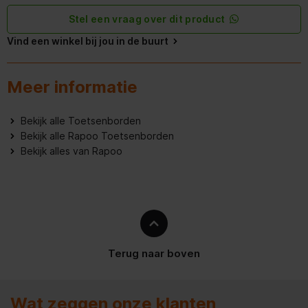
Meegeleverde ontvanger
Stel een vraag over dit product
Vind een winkel bij jou in de buurt
Wireless ontvanger
USB Type-A
interface
Meer informatie
Inclusief muis
Bekijk alle Toetsenborden
Netwerk
Bekijk alle Rapoo Toetsenborden
Bekijk alles van Rapoo
Bluetooth-versie
4.0
Terug naar boven
Wat zeggen onze klanten