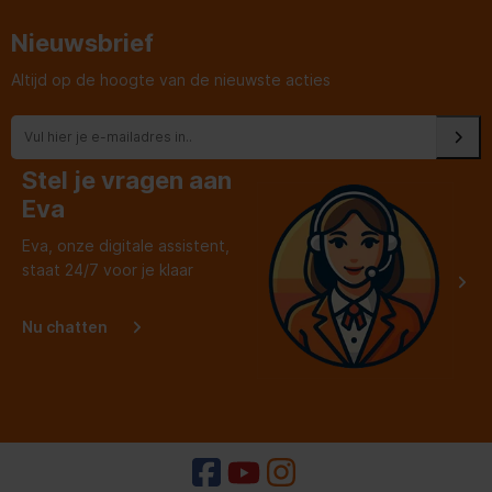
als klant echt de tijd en
aandacht ipv een
Nieuwsbrief
websitetje!
Altijd op de hoogte van de nieuwste acties
Stel je vragen aan
Eva
Eva, onze digitale assistent,
staat 24/7 voor je klaar
Nu chatten