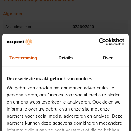
Algemeen
Artikelnummer
372607813
EAN
6940056135575
Belangrijkste kenmerken
Toestemming
Details
Over
Kleur
Grijs
Deze website maakt gebruik van cookies
Set met muis
Set met muis
We gebruiken cookies om content en advertenties te
Bluetooth
Bluetooth
personaliseren, om functies voor social media te bieden
Bekijk alle specificaties
en om ons websiteverkeer te analyseren. Ook delen we
Numeriek toetsenblok
Numeriek toetsenblok
informatie over uw gebruik van onze site met onze
partners voor social media, adverteren en analyse. Deze
partners kunnen deze gegevens combineren met andere
Beoordelingen
informatie die u aan ze heeft verstrekt of die ze hebben