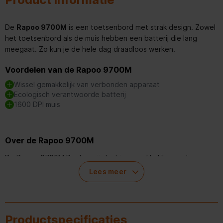
De
Rapoo 9700M
is een toetsenbord met strak design. Zowel
het toetsenbord als de muis hebben een batterij die lang
meegaat. Zo kun je de hele dag draadloos werken.
Voordelen van de Rapoo 9700M
Wissel gemakkelijk van verbonden apparaat
Ecologisch verantwoorde batterij
1600 DPI muis
Over de Rapoo 9700M
De Rapoo 9700M Donkergrijs laat je gemakkelijk wisselen van
verbonden apparaat. Zo kun je de muis en het toetsenbord
Lees meer
verbinden met meerdere apparaten en switch je binnen enkele
seconden. De muis heeft een hoge resolutie DPI. Namelijk 1600
DPI.
Productspecificaties