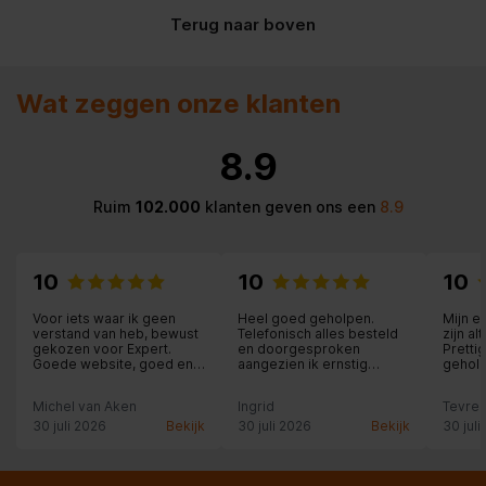
Terug naar boven
Wat zeggen onze klanten
8.9
Ruim
102.000
klanten geven ons een
8.9
10
10
10
Voor iets waar ik geen
Heel goed geholpen.
Mijn e
verstand van heb, bewust
Telefonisch alles besteld
zijn a
gekozen voor Expert.
en doorgesproken
Pretti
Goede website, goed en
aangezien ik ernstig
gehol
persoonlijk advies. Ivm
chronisch ziek ben en niet
aandac
mijn wachttijd voor
naar een winkel kan. Een
Michel van Aken
Ingrid
Tevred
montage thuis werdt het
bezorgdatum
product netjes weggelegd
afgesproken. Alles keurig
30 juli 2026
Bekijk
30 juli 2026
Bekijk
30 juli
en geen haast geboden
bezorgd. En aangesloten.
met inbouw. Zeer
Vriendelijke en
vriendelijke
behulpzame
medewerkers, geven jou
medewerkers..