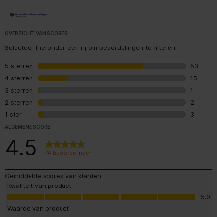
Breedte verpakking
325 mm
OVERZICHT VAN SCORES
Diepte verpakking
450 mm
Selecteer hieronder een rij om beoordelingen te filteren.
Hoogte verpakking
520 mm
5 sterren
sterren
53
53 beoor
4 sterren
sterren
15
15 beoor
Gewicht verpakking
8,15 kg
3 sterren
sterren
1
1 beoord
2 sterren
sterren
2
2 beoord
Algemene eigenschappen
1 ster
sterren
3
3 beoord
ALGEMENE SCORE
Materiaal behuizing
Roestvrijstaal
4.5
74 beoordelingen
Gebruiksvriendelijk
Gemiddelde scores van klanten
Inhoud van de verpakking
Kwaliteit van product
Kwaliteit van product, 5.0 van 5
5.0
Volume koolzuurfles
1 l
Waarde van product
Waarde van product, 3.5 van 5