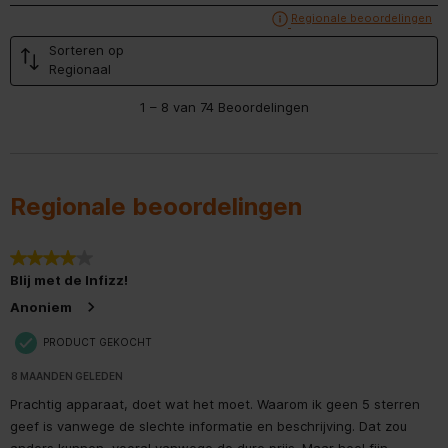
Geef een popup weer met informatie ov
Regionale beoordelingen
Sorteren op
Regionaal
1
1 – 8 van 74 Beoordelingen
tot
8
van
74
Beoordelingen.
Regionale beoordelingen
4 van 5 sterren.
Blij met de Infizz!
Anoniem
PRODUCT GEKOCHT
8 MAANDEN GELEDEN
Prachtig apparaat, doet wat het moet. Waarom ik geen 5 sterren
geef is vanwege de slechte informatie en beschrijving. Dat zou