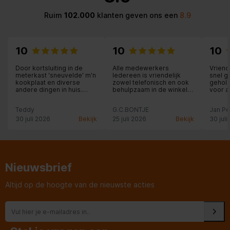
Ruim
102.000
klanten geven ons een
8.9
10
10
10
Door kortsluiting in de
Alle medewerkers
Vriend
meterkast 'sneuvelde' m'n
Iedereen is vriendelijk
snel g
kookplaat en diverse
zowel telefonisch en ook
geholp
andere dingen in huis.
behulpzaam in de winkel
voor a
Expert gebeld en de
oké.
voor d
volgende dag kwam de
Teddy
G.C.BONTJE
Jan P
medewerker al om de
nismaat op te meten.
30 juli 2026
Bekijk
25 juli 2026
Bekijk
30 juli
Kreeg daarna een email
met enkele voorbeelden
van kookplaat. Ik kon m'n
keuze telefonisch
doorgegeven. De
gekozen kookplaat moest
Nieuwsbrief
wel besteld worden. Na 2
dagen kreeg ik bericht dat
de kookplaat de volgende
Altijd op de hoogte van de nieuwste acties
dag binnen kwam en werd
een afspraak gemaakt
voor de dag daarna. Wat
schets m'n verbazing:
dezelfde dag kwam de
medewerker de kookplaat