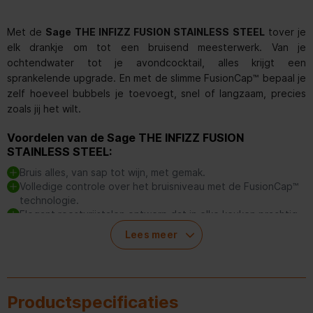
Met de
Sage THE INFIZZ FUSION STAINLESS STEEL
tover je
elk drankje om tot een bruisend meesterwerk. Van je
ochtendwater tot je avondcocktail, alles krijgt een
sprankelende upgrade. En met de slimme FusionCap™ bepaal je
zelf hoeveel bubbels je toevoegt, snel of langzaam, precies
zoals jij het wilt.
Voordelen van de Sage THE INFIZZ FUSION
STAINLESS STEEL:
Bruis alles, van sap tot wijn, met gemak.
Volledige controle over het bruisniveau met de FusionCap™
technologie.
Elegant roestvrijstalen ontwerp dat in elke keuken prachtig
staat.
Lees meer
Meegeleverde accessoires zoals een literfles en
reinigingsborstel voor eenvoudig gebruik en onderhoud.
Productspecificaties
Maak elk drankje bijzonder met de Sage THE INFIZZ