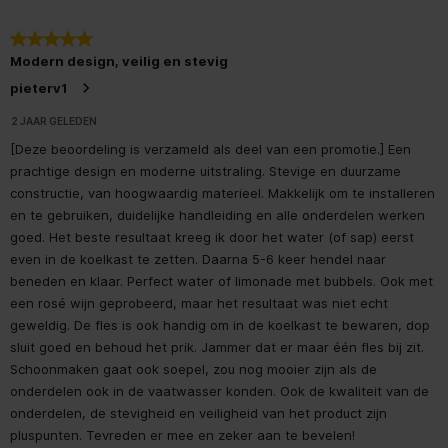
5 van 5 sterren.
Modern design, veilig en stevig
pieterv1
2 JAAR GELEDEN
[Deze beoordeling is verzameld als deel van een promotie.] Een
prachtige design en moderne uitstraling. Stevige en duurzame
constructie, van hoogwaardig materieel. Makkelijk om te installeren
en te gebruiken, duidelijke handleiding en alle onderdelen werken
goed. Het beste resultaat kreeg ik door het water (of sap) eerst
even in de koelkast te zetten. Daarna 5-6 keer hendel naar
beneden en klaar. Perfect water of limonade met bubbels. Ook met
een rosé wijn geprobeerd, maar het resultaat was niet echt
geweldig. De fles is ook handig om in de koelkast te bewaren, dop
sluit goed en behoud het prik. Jammer dat er maar één fles bij zit.
Schoonmaken gaat ook soepel, zou nog mooier zijn als de
onderdelen ook in de vaatwasser konden. Ook de kwaliteit van de
onderdelen, de stevigheid en veiligheid van het product zijn
pluspunten. Tevreden er mee en zeker aan te bevelen!