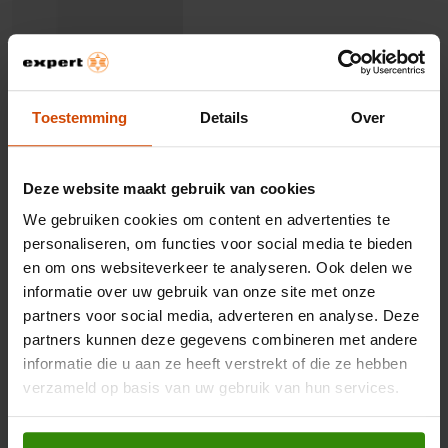
Toestemming
Details
Over
Kwaliteit van product
Kwaliteit van product, 5.0 van 5
5.0
Waarde van product
Deze website maakt gebruik van cookies
Waarde van product, 4.0 van 5
4.0
We gebruiken cookies om content en advertenties te
personaliseren, om functies voor social media te bieden
5 van 5 sterren.
en om ons websiteverkeer te analyseren. Ook delen we
Met dit prachtige apparaat (her)bubbel je je favoriete
informatie over uw gebruik van onze site met onze
drankje!
partners voor social media, adverteren en analyse. Deze
ferryl1
partners kunnen deze gegevens combineren met andere
2 JAAR GELEDEN
informatie die u aan ze heeft verstrekt of die ze hebben
[Deze beoordeling is verzameld als deel van een promotie.] Wat
verzameld op basis van uw gebruik van hun services.
een prachtig design! Onwijs eenvoudig in gebruik, zeer duurzaam
door de bijgeleverde glazen fles die ook nog eens af te sluiten is