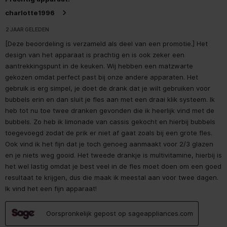
charlotte1996
2 JAAR GELEDEN
[Deze beoordeling is verzameld als deel van een promotie.] Het
design van het apparaat is prachtig en is ook zeker een
aantrekkingspunt in de keuken. Wij hebben een matzwarte
gekozen omdat perfect past bij onze andere apparaten. Het
gebruik is erg simpel, je doet de drank dat je wilt gebruiken voor
bubbels erin en dan sluit je fles aan met een draai klik systeem. Ik
heb tot nu toe twee dranken gevonden die ik heerlijk vind met de
bubbels. Zo heb ik limonade van cassis gekocht en hierbij bubbels
toegevoegd zodat de prik er niet af gaat zoals bij een grote fles.
Ook vind ik het fijn dat je toch genoeg aanmaakt voor 2/3 glazen
en je niets weg gooid. Het tweede drankje is multivitamine, hierbij is
het wel lastig omdat je best veel in de fles moet doen om een goed
resultaat te krijgen, dus die maak ik meestal aan voor twee dagen.
Ik vind het een fijn apparaat!
Oorspronkelijk gepost op sageappliances.com