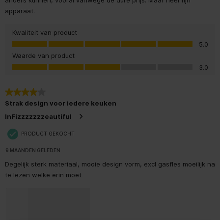
anders kunnen, vooral vanwege de dure prijs. Maar heel fijn
apparaat.
Kwaliteit van product
Kwaliteit van product, 5.0 van 5
5.0
Waarde van product
Waarde van product, 3.0 van 5
3.0
4 van 5 sterren.
Strak design voor iedere keuken
InFizzzzzzzeautiful
PRODUCT GEKOCHT
9 MAANDEN GELEDEN
Degelijk sterk materiaal, mooie design vorm, excl gasfles moeilijk na
te lezen welke erin moet