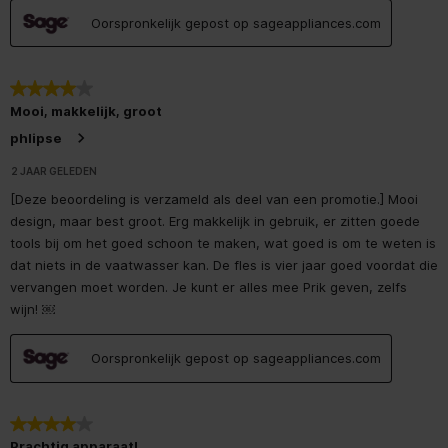
Oorspronkelijk gepost op sageappliances.com
4 van 5 sterren.
Mooi, makkelijk, groot
phlipse
2 JAAR GELEDEN
[Deze beoordeling is verzameld als deel van een promotie.] Mooi
design, maar best groot. Erg makkelijk in gebruik, er zitten goede
tools bij om het goed schoon te maken, wat goed is om te weten is
dat niets in de vaatwasser kan. De fles is vier jaar goed voordat die
vervangen moet worden. Je kunt er alles mee Prik geven, zelfs
wijn! ￼
Oorspronkelijk gepost op sageappliances.com
4 van 5 sterren.
Prachtig apparaat!