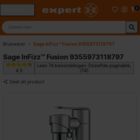
0
MENU
Bruiswater
Sage InFizz™ Fusion 9355973118797
Sage InFizz™ Fusion 9355973118797
Lees 74 beoordelingen. Dezelfde paginalink.
4.5
(74)
Deel dit product