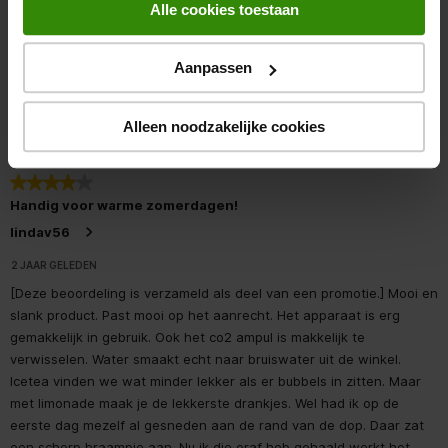
om te bewaren! De constructie ziet er degelijk uit en je kunt zelf
Alle cookies toestaan
bepalen hoeveel bubbels je in je drankje wilt hebben. En ook qua
keuze zit je uitstekend, want je kunt je favoriete drankje naar keuze
Aanpassen
(her)bibbelen! Absoluut een aanrader!
Oorspronkelijk gepost op sageappliances.com
Alleen noodzakelijke cookies
4 van 5 sterren.
Handig voor warme zomerdagen!
lindav56
2 JAAR GELEDEN
[Deze beoordeling is verzameld als deel van een promotie.] Mooi en
slank product. Past mooi op het aanrecht. Het apparaat is erg
gemakkelijk in gebruik. Ook het co2 ampul is makkelijk te
verwisselen. Water smaakt echt naar bruiswater uit de winkel.
Icetea vinden we wat minder lekker als er bubbels in zitten. Maar
met limonade maak je de lekkerste drankjes. Wel had ik op de
eerste dag mezelf al gesneden aan de rand van de dop. Daar zat
een scherp braampje aan. Nu ik die eraf heb gehaald werkt het