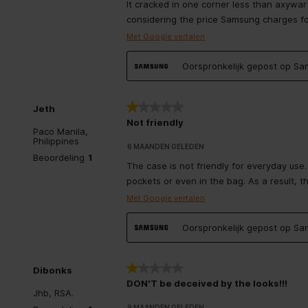
It cracked in one corner less than axywar a
considering the price Samsung charges for
Met Google vertalen
Oorspronkelijk gepost op S
1 van 5 sterren.
Jeth
Not friendly
Paco Manila,
Philippines
6 MAANDEN GELEDEN
Beoordeling
1
The case is not friendly for everyday use. It
pockets or even in the bag. As a result, t
Met Google vertalen
Oorspronkelijk gepost op S
1 van 5 sterren.
Dibonks
DON'T be deceived by the looks!!!
Jhb, RSA.
9 MAANDEN GELEDEN