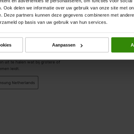
ent en advertenties te personaliseren, om functies voor social
. Ook delen we informatie over uw gebruik van onze site met on
e. Deze partners kunnen deze gegevens combineren met andere i
erzameld op basis van uw gebruik van hun services.
ookies
Aanpassen
A
 mijn nieuwe smartphone gekocht.
t nog steeds prima in mijn
n uit te halen wat bij grotere of
men leidt.
amsung Netherlands