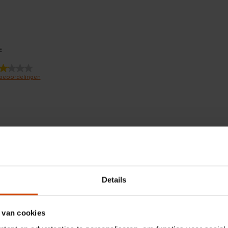
5
E
beoordelingen
terren.
endig, Valbestendig,
4 sterren.
endig
3 sterren.
matisch
terren.
 ster.
Sorteren op
Regionaal
Details
toepassing
Geef een popup weer met informat
Regionale beoordelingen
 van cookies