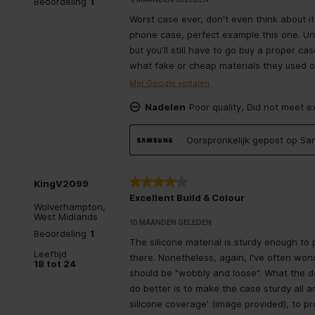
Beoordeling
1
Worst case ever, don't even think about it
phone case, perfect example this one. Unle
but you'll still have to go buy a proper ca
what fake or cheap materials they used o
Met Google vertalen
Nadelen
Poor quality, Did not meet e
Oorspronkelijk gepost op Sa
4 van 5 sterren.
KingV2099
Excellent Build & Colour
Wolverhampton,
West Midlands
10 MAANDEN GELEDEN
Beoordeling
1
The silicone material is sturdy enough to 
Leeftijd
there. Nonetheless, again, I've often wo
18 tot 24
should be "wobbly and loose". What the 
do better is to make the case sturdy all 
silicone coverage' (image provided), to p