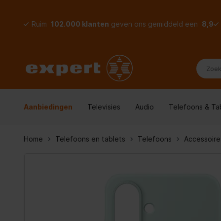
Ruim
102.000 klanten
geven ons gemiddeld een
8,9
Aanbiedingen
Televisies
Audio
Telefoons & Ta
Home
Telefoons en tablets
Telefoons
Accessoire