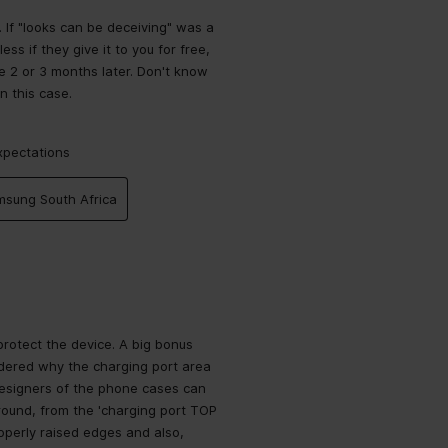
. If "looks can be deceiving" was a
ss if they give it to you for free,
se 2 or 3 months later. Don't know
n this case.
xpectations
msung South Africa
protect the device. A big bonus
ndered why the charging port area
designers of the phone cases can
around, from the 'charging port TOP
roperly raised edges and also,