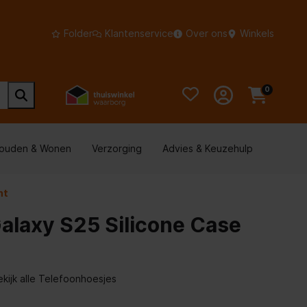
Folder
Klantenservice
Over ons
Winkels
0
houden & Wonen
Verzorging
Advies & Keuzehulp
nt
laxy S25 Silicone Case
ekijk alle Telefoonhoesjes