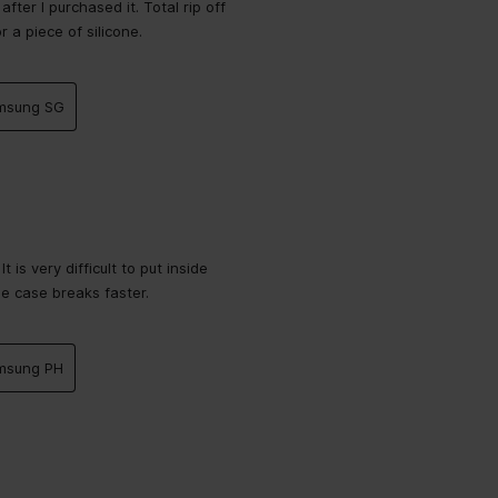
fter I purchased it. Total rip off
 a piece of silicone.
amsung SG
 is very difficult to put inside
he case breaks faster.
amsung PH