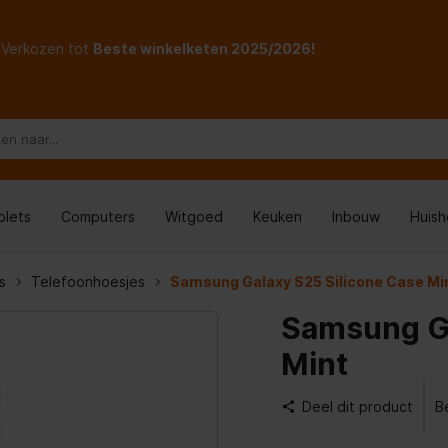
Verkozen tot
Beste winkelketen 2025/2026!
blets
Computers
Witgoed
Keuken
Inbouw
Huis
s
Telefoonhoesjes
Samsung Galaxy S25 Silicone Case Mi
Samsung Ga
Mint
Deel dit product
B