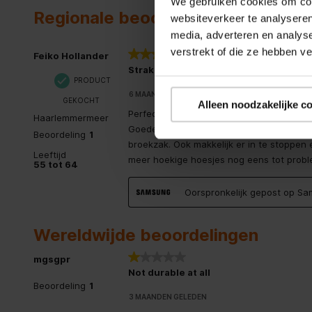
We gebruiken cookies om cont
Vak voor pasje
Regionale beoordelingen
websiteverkeer te analyseren
media, adverteren en analys
verstrekt of die ze hebben v
5 van 5 sterren.
Feiko Hollander
Strak design - perfect hoesje
PRODUCT
6 MAANDEN GELEDEN
GEKOCHT
Alleen noodzakelijke c
Perfect strak designed hoesje, gelijk bij
Haarlemmermeer
Goede valbescherming en de telefoon pas
Beoordeling
1
broekzak. Ook makkelijk er in te stoppen e
Leeftijd
meer hoekige hoesjes nog eens tot proble
55 tot 64
Oorspronkelijk gepost op S
Wereldwijde beoordelingen
1 van 5 sterren.
mgsgpr
Not durable at all
Beoordeling
1
3 MAANDEN GELEDEN