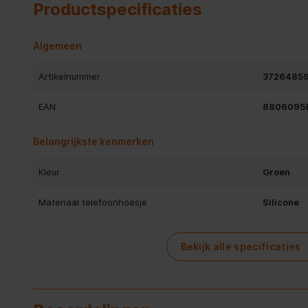
Productspecificaties
Algemeen
Artikelnummer
3726485
EAN
8806095
Belangrijkste kenmerken
Kleur
Groen
Materiaal telefoonhoesje
Silicone
Gewicht en omvang
Bekijk alle specificaties
Maximale schermgrootte
15,8 cm (6
Algemene eigenschappen