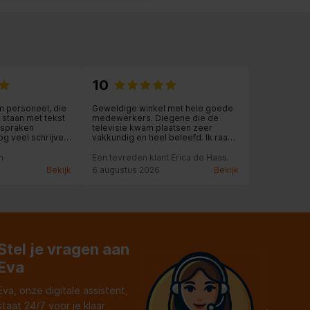
10
 personeel, die
Geweldige winkel met hele goede
d staan met tekst
medewerkers. Diegene die de
afspraken
televisie kwam plaatsen zeer
g veel schrijven.
vakkundig en heel beleefd. Ik raad
 deze Expert
iedereen daar de spullen te kopen.
f zelf doe
n
Een tevreden klant Erica de Haas.
en glimlach naar
Bekijk
6 augustus 2026
Bekijk
kel is een top
ezier met Uw
Stel je vragen aan
Eva
Eva, onze digitale assistent,
staat 24/7 voor je klaar