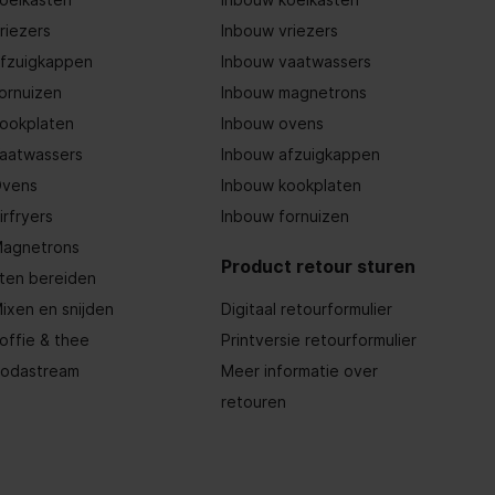
riezers
Inbouw vriezers
fzuigkappen
Inbouw vaatwassers
ornuizen
Inbouw magnetrons
ookplaten
Inbouw ovens
aatwassers
Inbouw afzuigkappen
vens
Inbouw kookplaten
irfryers
Inbouw fornuizen
agnetrons
Product retour sturen
ten bereiden
ixen en snijden
Digitaal retourformulier
offie & thee
Printversie retourformulier
odastream
Meer informatie over
retouren