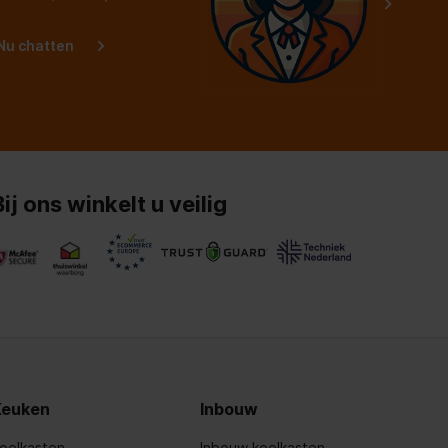
Nu chatten
Bij ons winkelt u veilig
Keuken
Inbouw
oelkasten
Inbouw koelkasten