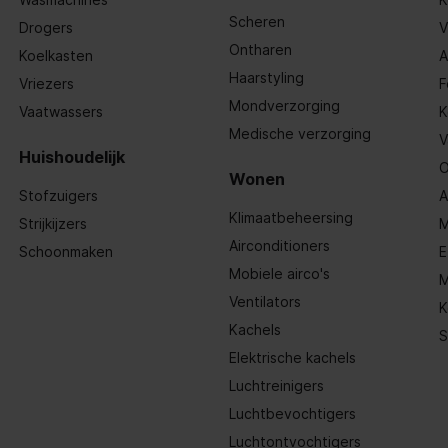
Scheren
Drogers
V
Ontharen
Koelkasten
A
Haarstyling
Vriezers
F
Mondverzorging
Vaatwassers
K
Medische verzorging
V
Huishoudelijk
O
Wonen
Stofzuigers
A
Klimaatbeheersing
Strijkijzers
M
Airconditioners
Schoonmaken
E
Mobiele airco's
M
Ventilators
K
Kachels
S
Elektrische kachels
Luchtreinigers
Luchtbevochtigers
Luchtontvochtigers