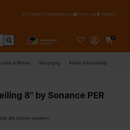
Folder
Klantenservice
Over ons
Winkels
0
houden & Wonen
Verzorging
Advies & Keuzehulp
eiling 8" by Sonance PER
ekijk alle Inbouw speakers