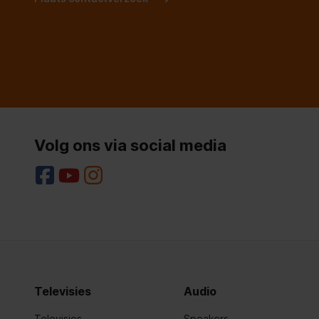
Luidsprekers
Aantal woofer drivers
1
Speaker plaatsing
Plafond-
Antenne
Volg ons via social media
Gevoeligheid
86 dB
Televisies
Audio
Televisies
Speakers