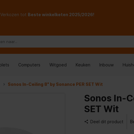
Verkozen tot
Beste winkelketen 2025/2026!
blets
Computers
Witgoed
Keuken
Inbouw
Huis
s
Sonos In-Ceiling 8" by Sonance PER SET Wit
Sonos In-C
SET Wit
Deel dit product
B