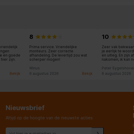
8
10
0 Hz
riendelijk
Prima service. Vriendelijke
Zeer vak bekwaam
angen
monteurs. Zeer correcte
je eerlijk te woor
ie en goede
afhandeling. De levertijd zou wat
en uitleg. En zijn 
hier zijn.
scherper mogen!
nakomen, ik kan no
Maar het beste is
winkel in Landgraa
Winus
Peter Eygelshove
ervaren, en met e
en
Bekijk
6 augustus 2026
Bekijk
6 augustus 2026
huis toe, deze win
ervaring, veel pl
aankoop.
Nieuwsbrief
Altijd op de hoogte van de nieuwste acties