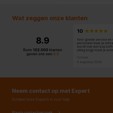
Tweeter
Luidspreker soort
2-weg
Wat zeggen onze klanten
Netwerk
10
Frequentiebereik
39 - 2000
8.9
Voor goede service en v
personeel waar je ontv
wordt met een kop koff
Audio
Ruim
102.000
klanten
uitleg krijgt moet je echt 
geven ons een
8.9
Yvonne
Audio-uitgangskanalen
2.0 kanal
6 augustus 2026
Gemiddeld vermogen
160 W
Woofer
Neem contact op met Expert
Geluidsdruk niveau (max)
113 dB
Schakel onze Experts in voor hulp
Aantal tweeter drivers
1
Plaats contactverzoek