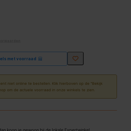
oorwaarden
kels met voorraad
ent niet online te bestellen. Klik hierboven op de "Bekijk
nop om de actuele voorraad in onze winkels te zien.
, dan koop je gewoon bij de lokale Expertwinkel