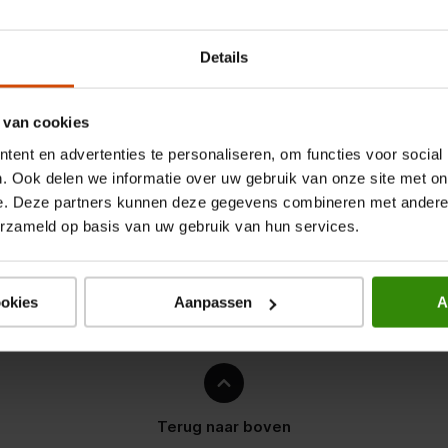
Details
 van cookies
ent en advertenties te personaliseren, om functies voor social
. Ook delen we informatie over uw gebruik van onze site met on
e. Deze partners kunnen deze gegevens combineren met andere i
erzameld op basis van uw gebruik van hun services.
s
ookies
Aanpassen
A
.2")
8")
Terug naar boven