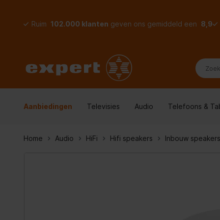
Ruim
102.000 klanten
geven ons gemiddeld een
8,9
Aanbiedingen
Televisies
Audio
Telefoons & Ta
Home
Audio
HiFi
Hifi speakers
Inbouw speaker