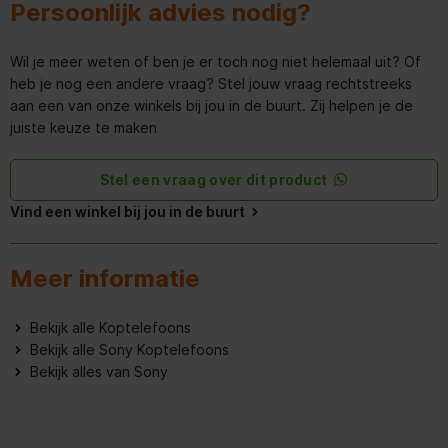
Persoonlijk advies nodig?
Multipoint pairing
Wil je meer weten of ben je er toch nog niet helemaal uit? Of
Kindvriendelijk
heb je nog een andere vraag? Stel jouw vraag rechtstreeks
aan een van onze winkels bij jou in de buurt. Zij helpen je de
Gewicht en omvang
juiste keuze te maken
Gewicht
120 g
Stel een vraag over dit product
Breedte verpakking
131 mm
Vind een winkel bij jou in de buurt
Diepte verpakking
204 mm
Meer informatie
Hoogte verpakking
48 mm
Bekijk alle Koptelefoons
Algemene eigenschappen
Bekijk alle Sony Koptelefoons
Bekijk alles van Sony
Snoerlengte
1,2 m
Connectiviteitstechnologie
Bedraad