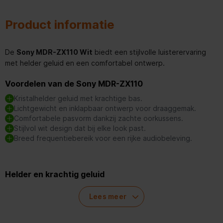
Product informatie
De
Sony MDR-ZX110 Wit
biedt een stijlvolle luisterervaring
met helder geluid en een comfortabel ontwerp.
Voordelen van de Sony MDR-ZX110
Kristalhelder geluid met krachtige bas.
Lichtgewicht en inklapbaar ontwerp voor draaggemak.
Comfortabele pasvorm dankzij zachte oorkussens.
Stijlvol wit design dat bij elke look past.
Breed frequentiebereik voor een rijke audiobeleving.
Helder en krachtig geluid
De drivers van 30 mm zorgen voor een heldere en dynamische
Lees meer
audioweergave, met diepe bassen en goed gebalanceerde
hoge tonen.