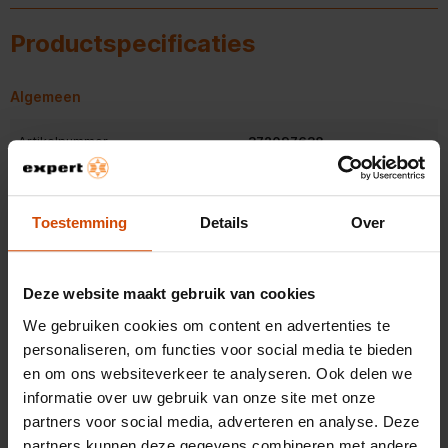
Lichtgewicht en draagbaar
Productspecificaties
Het lichte ontwerp en de inklapbare oorschelpen maken deze
koptelefoon perfect voor onderweg of op reis.
Algemeen
Comfortabel ontwerp
Artikelnummer
372097638
Met zachte, ergonomische oorkussens biedt de MDR-ZX110
een comfortabele pasvorm, zelfs tijdens langere luistersessies.
EAN
4905524937787
Compact en stijlvol
Toestemming
Details
Over
Belangrijkste kenmerken
Het tijdloze witte design geeft de koptelefoon een frisse en
moderne uitstraling, ideaal voor dagelijks gebruik.
Kleur
Wit
Deze website maakt gebruik van cookies
Uitgebreid audiobereik
Type koptelefoon
On-ear
We gebruiken cookies om content en advertenties te
personaliseren, om functies voor social media te bieden
Met een frequentiebereik van 12 Hz tot 22 kHz geniet je van
Bluetooth koptelefoon
elk detail in je favoriete muziek.
en om ons websiteverkeer te analyseren. Ook delen we
Bekijk alle specificaties
informatie over uw gebruik van onze site met onze
Aansluiting
Bedraad
partners voor social media, adverteren en analyse. Deze
Aanvullende informatie - Sony MDR-ZX110 Wit
partners kunnen deze gegevens combineren met andere