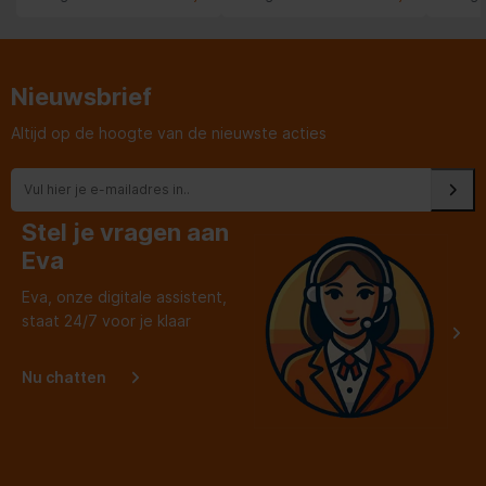
Prestatie
appar
Virtuele surround
Nieuwsbrief
Inhoud van de verpakking
Altijd op de hoogte van de nieuwste acties
Inclusief AC-adapter
Audio
Stel je vragen aan
Eva
Microfoontype
Niet beschikbaar
Eva, onze digitale assistent,
Headset
staat 24/7 voor je klaar
Positie speakers
Nu chatten
Supraaural
koptelefoon
Gevoeligheid koptelefoon
98 dB
Frequentiebereik