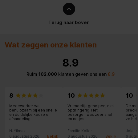
Soort bediening
Knoppen
Diameter van de luidspreker
3 cm
Terug naar boven
Draagwijze
Hoofdband
Wat zeggen onze klanten
Impedantie
24 Ohm
8.9
Aanbevolen gebruik
Muziek
Ruim
102.000
klanten geven ons een
8.9
Inklapbaar
Draadloos opladen
8
10
10
Code geharmoniseerd
Medewerker was
Vriendelijk geholpen, niet
De me
85183000
systeem (HS)
behulpzaam bij een snelle
opdringerig. Het
precie
en duidelijke keuze en
bezorgen was zeer snel
aangeg
afhandeling
en netjes.
ze heb
Type product
Hoofdtelefoons
binnen
aanges
N. Yilmaz
Familie Koller
Jolan
meege
overla
6 augustus 2026
Bekijk
6 augustus 2026
Bekijk
6 augu