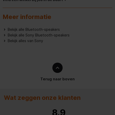
Hoogte verpakking
104 mm
Meer informatie
Gewicht verpakking
840 g
Algemene eigenschappen
Bekijk alle Bluetooth-speakers
Bekijk alle Sony Bluetooth-speakers
Bekijk alles van Sony
Automatisch uitschakelen
Connectiviteitstechnologie
Draadloos
Aantal USB 2.0-poorten
1
Geïntegreerde
Terug naar boven
geheugenkaartlezer
Meegeleverde kabels
USB Type-C
Wat zeggen onze klanten
Aantal luidsprekers
1
8.9
Ingebouwde microfoon