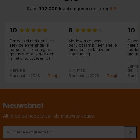
Ruim
102.000
klanten geven ons een
8.9
Aanbevolen gebruik
Universeel
Bluetooth
10
8
10
Diameter
Een winkel met een fijne
Medewerker was
Geweld
1,6 cm
hogetonenluidspreker
service en vriendelijk
behulpzaam bij een snelle
hele 
personeel. Ik ben goed
en duidelijke keuze en
medew
geadviseerd. Vervolgens
afhandeling
die de
is het product (een tv)
plaats
Tweeter
thuis bezorgd en
en hee
Een te
geïnstalleerd met de
iedere
Manuela
N. Yilmaz
de Haa
nodige uitleg. Heel prettig!
te kop
Schokbestendig,
6 augustus 2026
Bekijk
6 augustus 2026
Bekijk
6 augu
Veiligheidsfunties
Roestbestendig
Microphone direction type
Omnidirectioneel
Nieuwsbrief
Internationale
IP67
veiligheidscode (IP)
Altijd op de hoogte van de nieuwste acties
USB oplaadpoort
Productontwerp
Buis