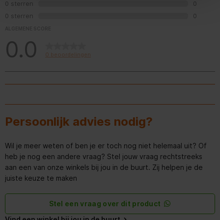
0 sterren
sterren
0
Partyspeaker
0 beoord
0 sterren
sterren
0
0 beoord
Opladen via
USB-C
ALGEMENE SCORE
0.0
Draagbaar
0 beoordelingen
Gewicht en omvang
Hoogte
7,7 cm
Persoonlijk advies nodig?
Breedte
20,6 cm
Diepte
7,6 cm
Wil je meer weten of ben je er toch nog niet helemaal uit? Of
heb je nog een andere vraag? Stel jouw vraag rechtstreeks
Gewicht
650 g
aan een van onze winkels bij jou in de buurt. Zij helpen je de
juiste keuze te maken
Breedte verpakking
224 mm
Stel een vraag over dit product
Diepte verpakking
101 mm
Vind een winkel bij jou in de buurt