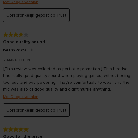
Met Google vertalen
Oorspronkelijk gepost op Trust
4 van 5 sterren.
Good quality sound
bethx7dc9
2 JAAR GELEDEN
[This review was collected as part of a promotion.] This headset
had really good quality sound when playing games, without being
too loud and overpowering. They’re comfortable to wear and the
mic was also of good quality and didn’t muffle anything.
Met Google vertalen
Oorspronkelijk gepost op Trust
5 van 5 sterren.
Good for the price