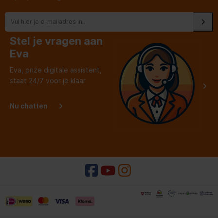
Stel je vragen aan
Eva
Eva, onze digitale assistent,
staat 24/7 voor je klaar
Nu chatten