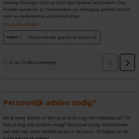
Gaming Sitzungen stört es nicht das Headset aufzuhaben. Das
Produkt wurde mir zu Testzwecken zur Verfügung gestellt und ich
kann es bedenkenlos weiterempfehlen
Met Google vertalen
Oorspronkelijk gepost op expert.de
Vorige
Beoorde
1
–
8 van 20
Beoordelingen
Volge
Beoor
Persoonlijk advies nodig?
Wil je meer weten of ben je er toch nog niet helemaal uit? Of
heb je nog een andere vraag? Stel jouw vraag rechtstreeks
aan een van onze winkels bij jou in de buurt. Zij helpen je de
juiste keuze te maken