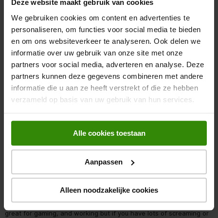
Deze website maakt gebruik van cookies
quality it’s incredible! They were so easy to get set up, highly
We gebruiken cookies om content en advertenties te
recommend!
personaliseren, om functies voor social media te bieden
Met Google vertalen
en om ons websiteverkeer te analyseren. Ook delen we
informatie over uw gebruik van onze site met onze
Oorspronkelijk gepost op Trust
partners voor social media, adverteren en analyse. Deze
partners kunnen deze gegevens combineren met andere
4 van 5 sterren.
informatie die u aan ze heeft verstrekt of die ze hebben
Good but…
verzameld op basis van uw gebruik van hun services.
jackh24
2 JAAR GELEDEN
Alle cookies toestaan
[This review was collected as part of a promotion.] Ok, I was
extremely excited to get these. Heard they were great! Sadly didn’t
fully live up to the expectations. Aesthetics wise, they look
Aanpassen
amazingly! 10/10, microphone quality 10/10, sound quality, 5/10,
they work well but the problem is that you can hear so much
Alleen noodzakelijke cookies
background noise even with them at 100% volume. I was
disappointed with this discovery! I’d still recommend to a friend,
great for gaming, and working but if you have lots of screaming or