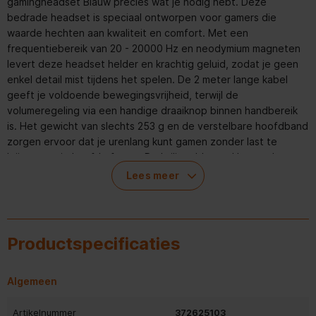
gamingheadset Blauw precies wat je nodig hebt. Deze
bedrade headset is speciaal ontworpen voor gamers die
waarde hechten aan kwaliteit en comfort. Met een
frequentiebereik van 20 - 20000 Hz en neodymium magneten
levert deze headset helder en krachtig geluid, zodat je geen
enkel detail mist tijdens het spelen. De 2 meter lange kabel
geeft je voldoende bewegingsvrijheid, terwijl de
volumeregeling via een handige draaiknop binnen handbereik
is. Het gewicht van slechts 253 g en de verstelbare hoofdband
zorgen ervoor dat je urenlang kunt gamen zonder last te
krijgen van je hoofd of oren. De briljant blauwe kleur en het
duurzame acrylonitrielbutadieenstyreen (ABS) materiaal geven
Lees meer
de headset een stijlvolle uitstraling. Bovendien is de kabel
uitgevoerd in een contrasterend zwart, wat zorgt voor een
opvallend design. De oorkussens zijn bekleed met kunstleer,
wat niet alleen comfortabel is, maar ook bijdraagt aan de
Productspecificaties
geluidsisolatie. Met de Trust GXT 415B Zirox Over-ear
gamingheadset Blauw ben je klaar voor elke game-uitdaging,
terwijl je geniet van een headset die zowel qua design als
Algemeen
prestaties indruk maakt.
Artikelnummer
372625103