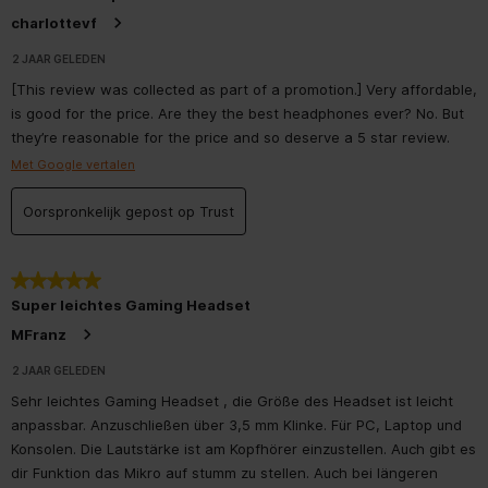
charlottevf
2 JAAR GELEDEN
[This review was collected as part of a promotion.] Very affordable,
is good for the price. Are they the best headphones ever? No. But
they’re reasonable for the price and so deserve a 5 star review.
Met Google vertalen
Oorspronkelijk gepost op Trust
5 van 5 sterren.
Super leichtes Gaming Headset
MFranz
2 JAAR GELEDEN
Sehr leichtes Gaming Headset , die Größe des Headset ist leicht
anpassbar. Anzuschließen über 3,5 mm Klinke. Für PC, Laptop und
Konsolen. Die Lautstärke ist am Kopfhörer einzustellen. Auch gibt es
dir Funktion das Mikro auf stumm zu stellen. Auch bei längeren