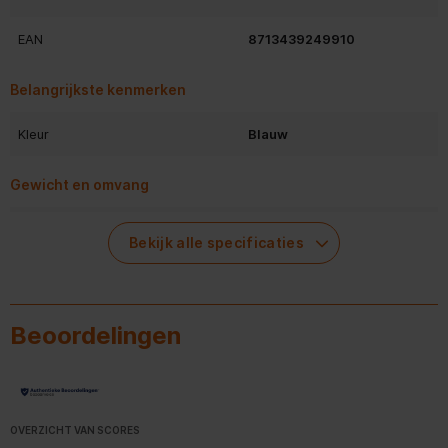
Aanvullende informatie - Trust GXT 415 Zirox
EAN
8713439249910
Over-ear gamingheadset Blauw
Handleiding - pdf
Belangrijkste kenmerken
Kleur
Blauw
Gewicht en omvang
Hoogte
20 cm
Bekijk alle specificaties
Breedte
17 cm
Diepte
8,5 cm
Beoordelingen
Gewicht
253 g
Breedte verpakking
163 mm
OVERZICHT VAN SCORES