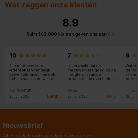
Wat zeggen onze klanten
8.9
Ruim
102.000
klanten geven ons een
8.9
10
7
9
Alle medewerkers
Ik verwacht dat de
Wat zi
Iedereen is vriendelijk
medewerkers goed op de
geholp
zowel telefonisch en ook
hoogte zijn van de
vriende
behulpzaam in de winkel
producten en eventuele
person
oké.
bijzonderheden aan de
advies
klant meldt. Dit vraagt om
gevoel
G.C.BONTJE
Wilma
Hans e
aandacht en service-
produ
gericht zijn en bij fouten,
gekoch
25 juli 2026
Bekijk
25 juli 2026
Bekijk
30 juli
dat toegeven en excuses
maken. Dit gebeurde
onvoldoende, jammer, had
ik niet verwacht.
Nieuwsbrief
Altijd op de hoogte van de nieuwste acties