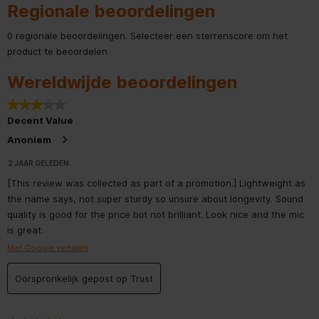
Regionale beoordelingen
Diameter van de luidspreker
5 cm
0 regionale beoordelingen. Selecteer een sterrenscore om het
Draagwijze
Hoofdband
product te beoordelen
Soort magneet
Neodymium
Wereldwijde beoordelingen
3 van 5 sterren.
Kleur kabel
Zwart
Decent Value
Aanbevolen gebruik
Gamen
Anoniem
2 JAAR GELEDEN
Volumeregeling
Draaiknop
[This review was collected as part of a promotion.] Lightweight as
Kleurnaam
Brilliant Blue
the name says, not super sturdy so unsure about longevity. Sound
quality is good for the price but not brilliant. Look nice and the mic
is great.
Verstelbare hoofdband
Met Google vertalen
Code geharmoniseerd
8518300090
systeem (HS)
Oorspronkelijk gepost op Trust
Type product
Headset