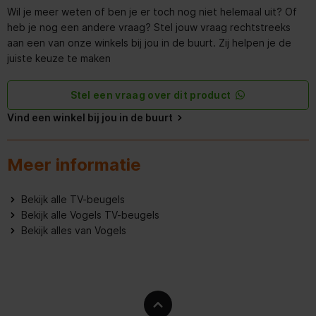
Wil je meer weten of ben je er toch nog niet helemaal uit? Of
Montage interface
600 x 400 mm
heb je nog een andere vraag? Stel jouw vraag rechtstreeks
compatibiliteit (max)
aan een van onze winkels bij jou in de buurt. Zij helpen je de
juiste keuze te maken
Montage interface
200 x 200 mm
compatibiliteit (min)
Stel een vraag over dit product
Montagewijze
Muur
Vind een winkel bij jou in de buurt
Verbeterd kabelbeheer
Meer informatie
200 x 200,200 x 300,300 x
200,300 x 300,400 x
200,400 x 300,400 x
Paneelmontage-interface
400,500 x 200,500 x
Bekijk alle TV-beugels
300,500 x 400,600 x
200,600 x 300,600 x 400
Bekijk alle Vogels TV-beugels
Bekijk alles van Vogels
Minimale systeemeisen
Minimale schermgrootte
139,7 cm (55")