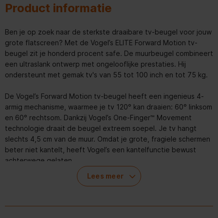
Product informatie
Ben je op zoek naar de sterkste draaibare tv-beugel voor jouw
grote flatscreen? Met de Vogel’s ELITE Forward Motion tv-
beugel zit je honderd procent safe. De muurbeugel combineert
een ultraslank ontwerp met ongelooflijke prestaties. Hij
ondersteunt met gemak tv's van 55 tot 100 inch en tot 75 kg.
De Vogel’s Forward Motion tv-beugel heeft een ingenieus 4-
armig mechanisme, waarmee je tv 120° kan draaien: 60° linksom
en 60° rechtsom. Dankzij Vogel’s One-Finger™ Movement
technologie draait de beugel extreem soepel. Je tv hangt
slechts 4,5 cm van de muur. Omdat je grote, fragiele schermen
beter niet kantelt, heeft Vogel’s een kantelfunctie bewust
achterwege gelaten.
Lees meer
Je tv perfect horizontaal en verticaal waterpas monteren is
een fluitje van een cent, aangezien de tv-muurbeugel is
uitgerust met 2D Leveling™. Afstellen kan zelfs na installatie
nog.