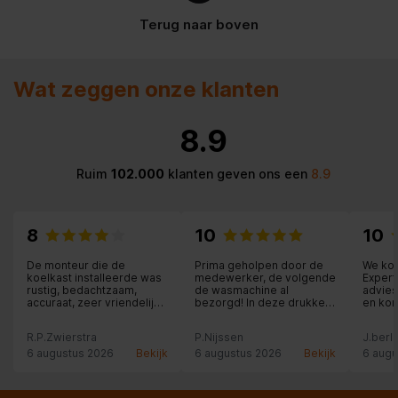
Inhoud van de verpakking
Terug naar boven
Snelle installatiehandleiding
Wat zeggen onze klanten
Montage gereedschap
Inclusief schroeven
8.9
Ergonomie
Ruim
102.000
klanten geven ons een
8.9
Aantal draaipunten
4
8
10
10
Montage
De monteur die de
Prima geholpen door de
We kom
koelkast installeerde was
medewerker, de volgende
Expert 
rustig, bedachtzaam,
de wasmachine al
advies
Geschikt voor
accuraat, zeer vriendelijk
bezorgd! In deze drukke
en kom
computerscherm
en professioneel.
vakantietijd!!
na.
Moeilijke klus die
R.P.Zwierstra
P.Nijssen
J.berli
uitstekend werd afgerond.
Chapeau!
6 augustus 2026
Bekijk
6 augustus 2026
Bekijk
6 augu