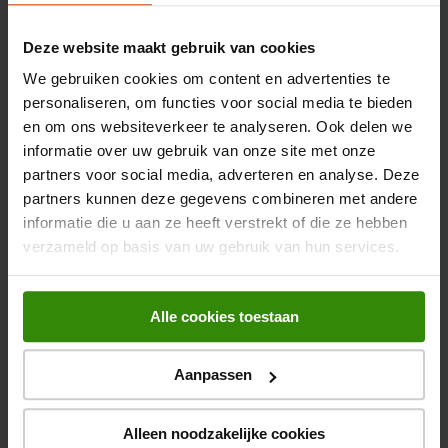
Beoordelingen
Maximaal draaggewicht
75 kg
Zo hang je een tv aan de muur
Deze website maakt gebruik van cookies
OVERZICHT VAN SCORES
VESA minimum
200 x 200 mm
Robert en Annelies zijn op bezoek bij Vogels en laten je in
Selecteer hieronder een rij om beoordelingen te filteren.
We gebruiken cookies om content en advertenties te
deze video stap voor stap zien hoe je een televisie ophangt
personaliseren, om functies voor social media te bieden
VESA maximum
600 x 400 mm
0 sterren
met een beugel.
sterren
0
0 beoord
en om ons websiteverkeer te analyseren. Ook delen we
0 sterren
sterren
0
informatie over uw gebruik van onze site met onze
0 beoord
Kabelgeleider
0 sterren
sterren
0
partners voor social media, adverteren en analyse. Deze
0 beoord
0 sterren
sterren
0
partners kunnen deze gegevens combineren met andere
Inclusief schroeven
0 beoord
0 sterren
sterren
0
informatie die u aan ze heeft verstrekt of die ze hebben
0 beoord
ALGEMENE SCORE
verzameld op basis van uw gebruik van hun services.
Gewicht en omvang
0.0
0 beoordelingen
Hoogte
42,5 cm
Alle cookies toestaan
Breedte
66 cm
Aanpassen
Aanvullende informatie - Vogels TVM 5855
Breedte verpakking
875 mm
Handleiding - pdf
Bijpassende accessoires
Diepte verpakking
480 mm
Alleen noodzakelijke cookies