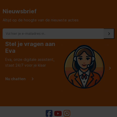
werd n
een se
Nieuwsbrief
Altijd op de hoogte van de nieuwste acties
Stel je vragen aan
Eva
Eva, onze digitale assistent,
staat 24/7 voor je klaar
Nu chatten