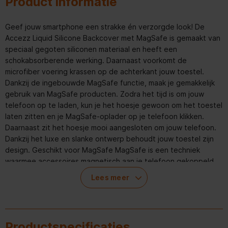
Product informatie
Geef jouw smartphone een strakke én verzorgde look! De
Accezz Liquid Silicone Backcover met MagSafe is gemaakt van
speciaal gegoten siliconen materiaal en heeft een
schokabsorberende werking. Daarnaast voorkomt de
microfiber voering krassen op de achterkant jouw toestel.
Dankzij de ingebouwde MagSafe functie, maak je gemakkelijk
gebruik van MagSafe producten. Zodra het tijd is om jouw
telefoon op te laden, kun je het hoesje gewoon om het toestel
laten zitten en je MagSafe-oplader op je telefoon klikken.
Daarnaast zit het hoesje mooi aangesloten om jouw telefoon.
Dankzij het luxe en slanke ontwerp behoudt jouw toestel zijn
design. Geschikt voor MagSafe MagSafe is een techniek
waarmee accessoires magnetisch aan je telefoon gekoppeld
worden. Dit product ondersteunt MagSafe technologie.
Lees meer
Dat betekent dat MagSafe producten altijd precies goed op
jouw smartphone klikken. Op deze manier maak je op een
optimale manier gebruik van een MagSafe draadloze oplader
en klikt een MagSafe kaarthouder altijd op de perfecte plek op
Productspecificaties