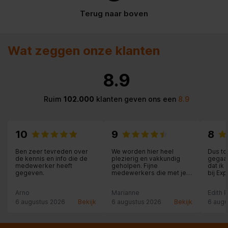
Terug naar boven
Wat zeggen onze klanten
8.9
Ruim
102.000
klanten geven ons een
8.9
10
9
8
Ben zeer tevreden over
We worden hier heel
Dus to
de kennis en info die de
plezierig en vakkundig
gegaan
medewerker heeft
geholpen. Fijne
dat ik
gegeven.
medewerkers die met je
bij Ex
mee denken. Hier staat
een he
klantvriendelijkheid nog
medewe
Arno
Marianne
Edith 
voorop.
die al
en me
6 augustus 2026
Bekijk
6 augustus 2026
Bekijk
6 augu
de lev
fantast
kastde