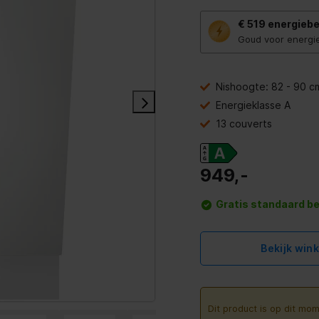
Met
€ 519
energiebe
deze
knop
Goud voor energi
opent
Youreko’s
tool
voor
Nishoogte: 82 - 90 c
energiebesparing.
Energieklasse A
13 couverts
949,-
Gratis standaard b
Bekijk win
Dit product is op dit mom