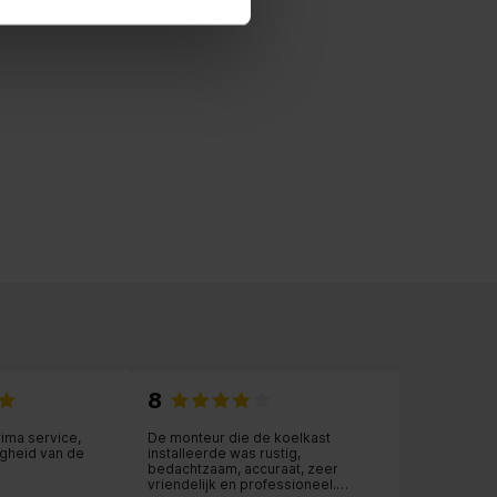
8
rima service,
De monteur die de koelkast
gheid van de
installeerde was rustig,
bedachtzaam, accuraat, zeer
vriendelijk en professioneel.