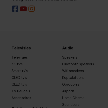
Keurmerken
UL-EU
Belangrijkste kleur van het product
Zwart
Aansluitwaarde (W)
2200 W
Uitvoering
Inbouw
Televisies
Audio
Type bedienings- en signaleringselementen
LED + dru
Televisies
Speakers
Lengte elektriciteitssnoer
160 cm
4K tv's
Bluetooth speakers
Smart tv's
Wifi speakers
Nisdiepte
560 mm
OLED tv's
Koptelefoons
Frequentie
50-60
QLED tv's
Oordopjes
TV Beugels
Airpods
Type stekker
European
Accessoires
Home Cinema
Soundbars
Mogelijkheid om software te updaten