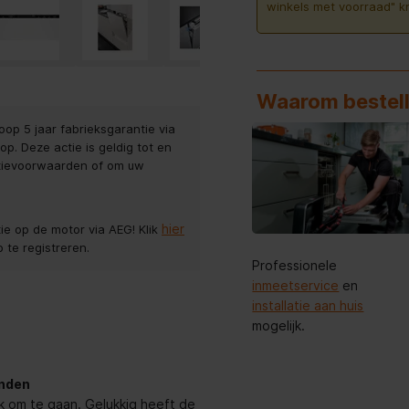
winkels met voorraad" k
Waarom bestell
koop 5 jaar fabrieksgarantie via
p. Deze actie is geldig tot en
ctievoorwaarden of om uw
hier
tie op de motor via AEG! Klik
 te registreren.
Professionele
inmeetservice
en
installatie aan huis
mogelijk.
anden
k om te gaan. Gelukkig heeft de