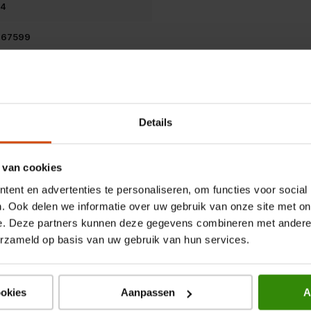
dubbele roterende arm die
44
 Voor een complete reiniging.
067599
s®.
 besparen.
fi.
tomaat beter glijden
Details
r een krachtige reiniging.
ellen
 van cookies
bruik
r
ent en advertenties te personaliseren, om functies voor social
. Ook delen we informatie over uw gebruik van onze site met on
e. Deze partners kunnen deze gegevens combineren met andere i
erzameld op basis van uw gebruik van hun services.
ookies
Aanpassen
A