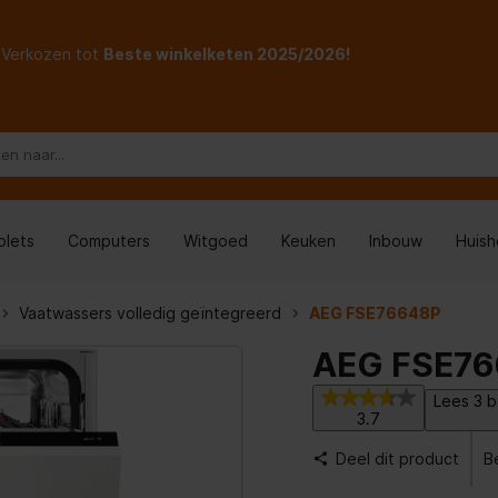
Verkozen tot
Beste winkelketen 2025/2026!
blets
Computers
Witgoed
Keuken
Inbouw
Huis
Vaatwassers volledig geïntegreerd
AEG FSE76648P
AEG FSE7
Lees 3 b
3.7
Deel dit product
B