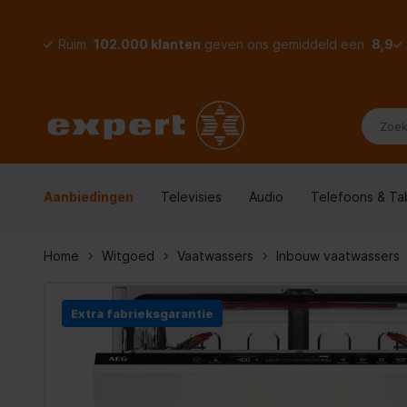
Ruim
102.000 klanten
geven ons gemiddeld een
8,9
Aanbiedingen
Televisies
Audio
Telefoons & Ta
Home
Witgoed
Vaatwassers
Inbouw vaatwassers
Extra fabrieksgarantie