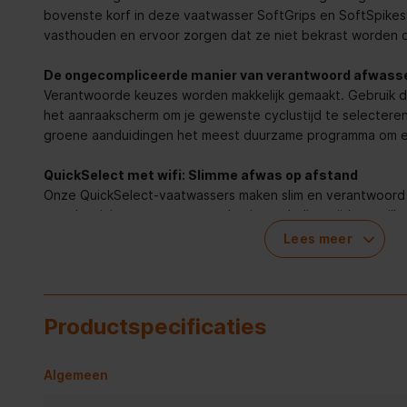
bovenste korf in deze vaatwasser SoftGrips en SoftSpikes®
vasthouden en ervoor zorgen dat ze niet bekrast worden o
De ongecompliceerde manier van verantwoord afwass
Verantwoorde keuzes worden makkelijk gemaakt. Gebruik d
het aanraakscherm om je gewenste cyclustijd te selecteren
groene aanduidingen het meest duurzame programma om en
QuickSelect met wifi: Slimme afwas op afstand
Onze QuickSelect-vaatwassers maken slim en verantwoord a
over het juiste programma op basis van lading, tijd en vuil
om de energiekosten te drukken. De app vat het gebruik 
Lees meer
Altijd zacht voor de vaat
Met ComfortRails glijdt u de rekjes heel soepel op hun pla
rammelen. Altijd soepel in- en uitladen, zodat u zich geen
Productspecificaties
vaatwerk beschadigt raakt.
Krachtig vaatwassen. Met SatelliteClean®
Algemeen
Geniet van vlekkeloze reiniging van de vaat met Satellite