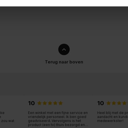
ts
ingebouwd
Terug naar boven
2,5cm
10
10
jke
Een winkel met een fijne service en
Heel blij met de p
e
vriendelijk personeel. Ik ben goed
aandacht en kundi
d zou wat
geadviseerd. Vervolgens is het
medewerkster!
product (een tv) thuis bezorgd en
r