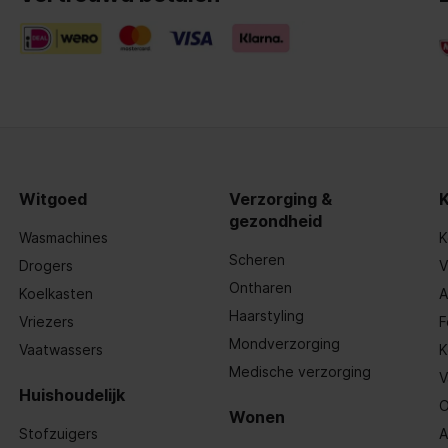
Witgoed
Verzorging &
ktoetsen
gezondheid
Wasmachines
K
Scheren
Drogers
V
Ontharen
Koelkasten
A
Haarstyling
Vriezers
F
Mondverzorging
Vaatwassers
K
Medische verzorging
V
Huishoudelijk
O
Wonen
Stofzuigers
A