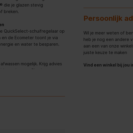
 die je glazen stevig
f breken.
Persoonlijk a
en
e QuickSelect-schuifregelaar op
Wil je meer weten of ben
 en de Ecometer toont je via
heb je nog een andere v
ergie en water te besparen.
aan een van onze winkels 
juiste keuze te maken
fwassen mogelijk. Krijg advies
Vind een winkel bij jou 
heid van de vaat. Plan het wassen
samen en biedt ECO-rapporten.
ats zonder de borden te laten
 zorgen hoeft te maken dat uw
Clean®. Deze sproeiarm heeft een