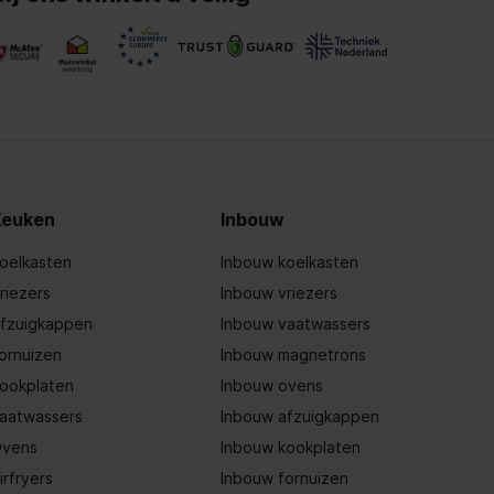
Keuken
Inbouw
oelkasten
Inbouw koelkasten
riezers
Inbouw vriezers
fzuigkappen
Inbouw vaatwassers
ornuizen
Inbouw magnetrons
ookplaten
Inbouw ovens
aatwassers
Inbouw afzuigkappen
vens
Inbouw kookplaten
irfryers
Inbouw fornuizen