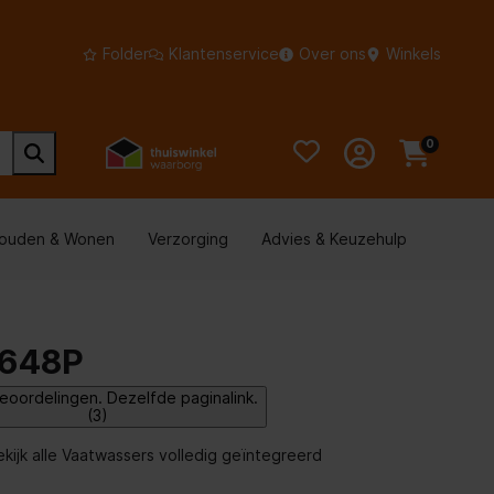
Folder
Klantenservice
Over ons
Winkels
0
houden & Wonen
Verzorging
Advies & Keuzehulp
6648P
eoordelingen. Dezelfde paginalink.
(3)
ekijk alle Vaatwassers volledig geïntegreerd