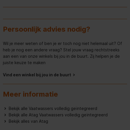
Aantal wasprogramma's
8
inbouw vaatwasser
Persoonlijk advies nodig?
Materiaal kuip
RVS
Formaat frontpaneel
68cm - 76cm
Wil je meer weten of ben je er toch nog niet helemaal uit? Of
heb je nog een andere vraag? Stel jouw vraag rechtstreeks
Geluidsniveau (dB)
44 dB
aan een van onze winkels bij jou in de buurt. Zij helpen je de
juiste keuze te maken
Deurmontage
Sleepdeur
Vind een winkel bij jou in de buurt
Bestekvoorziening
Mand
Meer informatie
Overige specificaties
Diepte van het product
554 mm
Bekijk alle Vaatwassers volledig geïntegreerd
Bekijk alle Atag Vaatwassers volledig geïntegreerd
Diepte inclusief verpakking
680 mm
Bekijk alles van Atag