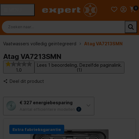
0
MENU
Vaatwassers volledig geïntegreerd
Atag VA7213SMN
Atag VA7213SMN
Lees 1 beoordeling. Dezelfde paginalink.
1.0
(1)
Deel dit product
Met
€ 327
energiebesparing
deze
knop
Aantal efficiëntere modellen
2
opent
Youreko’s
tool
voor
Extra fabrieksgarantie
energiebesparing.