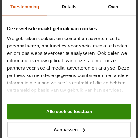
Toestemming
Details
Over
In een bestekmand blijft het bestek tijdens het programma op
Lees meer
zijn plek zitten. Een mand is eenvoudig in de vaatwasser te
plaatsen. Meestal staat een bestekmand in de onderste lade.
Deze website maakt gebruik van cookies
AquaStop
We gebruiken cookies om content en advertenties te
Productspecificaties
personaliseren, om functies voor social media te bieden
Bij een lekkage zorgt AquaStop ervoor dat de watertoevoer
afsluit. Op deze manier wordt ergere waterschade voorkomen.
en om ons websiteverkeer te analyseren. Ook delen we
Algemeen
Wanneer de AquaStop is geactiveerd zal deze gereset
informatie over uw gebruik van onze site met onze
moeten worden wanneer de lekkage verholpen is.
partners voor social media, adverteren en analyse. Deze
Artikelnummer
372634104
partners kunnen deze gegevens combineren met andere
informatie die u aan ze heeft verstrekt of die ze hebben
Aanvullende informatie - Atag VA7213SMN
EAN
8715393381460
verzameld op basis van uw gebruik van hun services.
Handleiding - pdf
Belangrijkste kenmerken
Productinformatieblad - pdf
Alle cookies toestaan
Energieklasse
C
Energielabel - pdf
Nishoogte
82 cm
Aanpassen