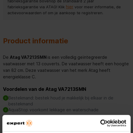
fabrieksgarantie bovenop de standaard 2 jaar
hier
fabrieksgarantie via ATAG! Klik
voor meer informatie, de
actievoorwaarden of om je aankoop te registreren.
Product informatie
De
Atag VA7213SMN
is een volledig geïntegreerde
vaatwasser met 13 couverts. De vaatwasser heeft een hoogte
van 82 cm. Deze vaatwasser van het merk Atag heeft
energieklasse C.
Voordelen van de Atag VA7213SMN
Bestekmand: bestek houd je makkelijk bij elkaar in de
bestekmand
AquaStop voorkomt lekkage en waterschade
Bestekmand