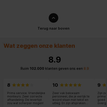
Hoogte van het product
819 mm
Hoogte inclusief verpakking
890 mm
Brutogewicht
42.8 kg
Terug naar boven
Nettogewicht
39.5 kg
Breedte van het product
596 mm
Wat zeggen onze klanten
Breedte inclusief verpakking
640 mm
8.9
Keurmerken
VDE en CE
Ruim
102.000
klanten geven ons een
8.9
Belangrijkste kleur van het
Zilvergrijs
product
8
10
9
Aansluitwaarde (W)
1900 W
Prima service. Vriendelijke
Zeer vak bekwaam
Zijn z
monteurs. Zeer correcte
personeel, die je eerlijk te
prima 
Uitvoering
Inbouw
afhandeling. De levertijd
woord staan met tekst en
goed 
zou wat scherper mogen!
uitleg. En zijn afspraken
overg
nakomen, ik kan nog veel