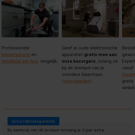
Professionele
Geef je oude elektronische
Bestel
inmeetservice
en
apparaten
gratis mee aan
gewoon
installatie aan huis
mogelijk.
onze bezorgers
, zolang ze
Expert
bij de drempel van je
vanaf
voordeur klaarstaan.
(voor
(voorwaarden)
gratis
winkel
Extra fabrieksgarantie
Bij aankoop van dit product ontvang je 3 jaar extra