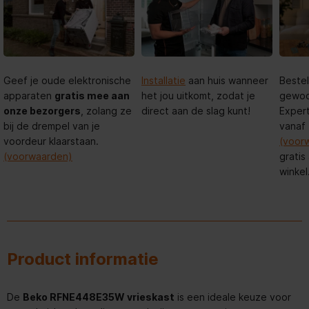
Geef je oude elektronische
Installatie
aan huis wanneer
Bestel
apparaten
gratis mee aan
het jou uitkomt, zodat je
gewoon
onze bezorgers
, zolang ze
direct aan de slag kunt!
Expert
bij de drempel van je
vanaf
voordeur klaarstaan.
(voor
(voorwaarden)
gratis
winkel
Product informatie
De
Beko RFNE448E35W vrieskast
is een ideale keuze voor