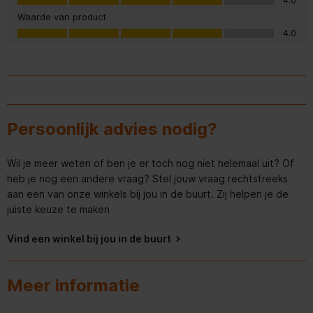
4.0
Waarde van product
Deurscharnieren
Links
Waarde van product, 4.0 van 5
4.0
Draairichting deur
verwisselbaar
Geluidsniveau
35 dB
Persoonlijk advies nodig?
Ingebouwd display
Plankmateriaal
Glas
Wil je meer weten of ben je er toch nog niet helemaal uit? Of
heb je nog een andere vraag? Stel jouw vraag rechtstreeks
Soort bediening
Touch
aan een van onze winkels bij jou in de buurt. Zij helpen je de
juiste keuze te maken
Soort lamp
LED
Vind een winkel bij jou in de buurt
Totale nettocapaciteit
404 l
Meer informatie
Verlichting binnenin