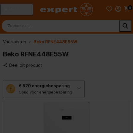
0
MENU
Vrieskasten
Beko RFNE448E55W
Beko RFNE448E55W
Deel dit product
Met
€ 520
energiebesparing
deze
knop
Goud voor energiebesparing
opent
Youreko’s
tool
voor
energiebesparing.