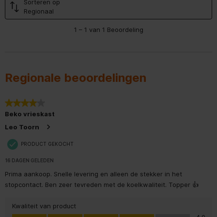
Sorteren op
Regionaal
Gewicht en omvang
1
1
–
1 van 1
Beoordeling
tot
Hoogte
191,2 cm
1
van
1
Breedte
70 cm
Beoordeling.
Regionale beoordelingen
Diepte
81,3 cm
Gewicht
89 kg
4 van 5 sterren.
Beko vrieskast
Breedte verpakking
760 mm
Leo Toorn
Diepte verpakking
845 mm
PRODUCT GEKOCHT
16 DAGEN GELEDEN
Hoogte verpakking
2000 mm
Prima aankoop. Snelle levering en alleen de stekker in het
stopcontact. Ben zeer tevreden met de koelkwaliteit. Topper 👍
Gewicht verpakking
97 kg
Kwaliteit van product
Algemene eigenschappen
Kwaliteit van product, 4.0 van 5