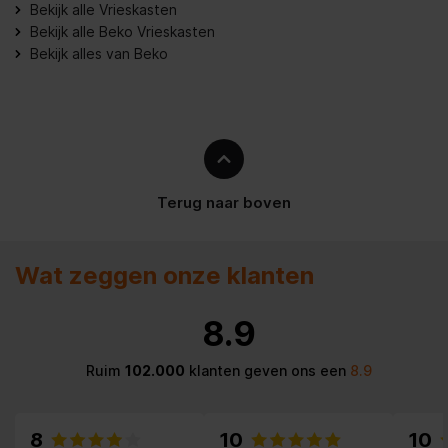
Aantal planken vriezer
2
Bekijk alle Vrieskasten
Bekijk alle Beko Vrieskasten
Kinderslot
Bekijk alles van Beko
Inverter technologie
Apparaatplaatsing
Vrijstaand
Locatie van display
Op de deur
Terug naar boven
Type product
Vrieskast
Wat zeggen onze klanten
Type beeldscherm
LED
8.9
Prestatie
No Frost system
Ruim
102.000
klanten geven ons een
8.9
Klimaatklasse
SN-T
8
10
10