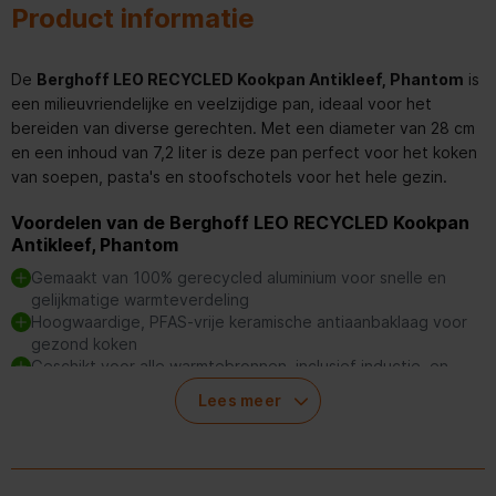
Product informatie
De
Berghoff LEO RECYCLED Kookpan Antikleef, Phantom
is
een milieuvriendelijke en veelzijdige pan, ideaal voor het
bereiden van diverse gerechten. Met een diameter van 28 cm
en een inhoud van 7,2 liter is deze pan perfect voor het koken
van soepen, pasta's en stoofschotels voor het hele gezin.
Voordelen van de Berghoff LEO RECYCLED Kookpan
Antikleef, Phantom
Gemaakt van 100% gerecycled aluminium voor snelle en
gelijkmatige warmteverdeling
Hoogwaardige, PFAS-vrije keramische antiaanbaklaag voor
gezond koken
Geschikt voor alle warmtebronnen, inclusief inductie, en
ovenbestendig tot 230°C (zonder siliconenhulzen)
Lees meer
Duurzaam en efficiënt materiaal