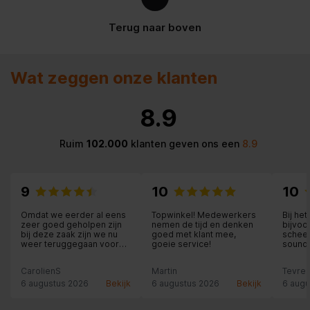
Terug naar boven
Wat zeggen onze klanten
8.9
Ruim
102.000
klanten geven ons een
8.9
9
10
10
Omdat we eerder al eens
Topwinkel! Medewerkers
Bij he
zeer goed geholpen zijn
nemen de tijd en denken
bijvoo
bij deze zaak zijn we nu
goed met klant mee,
scheer
weer teruggegaan voor
goeie service!
soundb
aankoop van een JBL-
elektr
speaker. Weliswaar ietsje
je bij
CarolienS
Martin
Tevred
duurder dan via internet
het ju
(ca. 14 euro) maar dan heb
kundi
6 augustus 2026
Bekijk
6 augustus 2026
Bekijk
6 augu
je persoonlijk advies en
een ru
service erbij en dat is ons
afspr