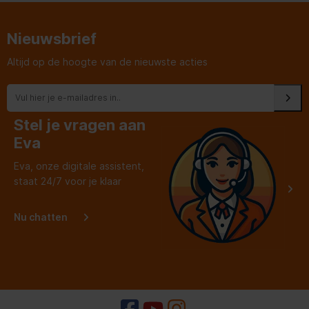
dat zeker waard.
nagek
garant
Heel fi
Nieuwsbrief
Altijd op de hoogte van de nieuwste acties
Stel je vragen aan
Eva
Eva, onze digitale assistent,
staat 24/7 voor je klaar
Nu chatten