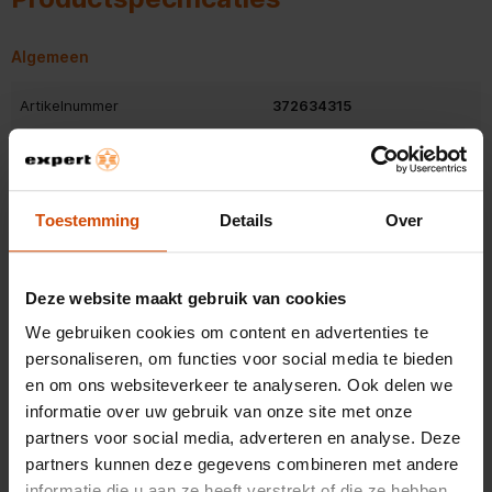
Algemeen
Artikelnummer
372634315
EAN
4242005445882
Belangrijkste kenmerken
Toestemming
Details
Over
Kleur
Zwart
Deze website maakt gebruik van cookies
Energieklasse
A+
We gebruiken cookies om content en advertenties te
Diepte afzuigkappen
43,3 cm
personaliseren, om functies voor social media te bieden
Bekijk alle specificaties
en om ons websiteverkeer te analyseren. Ook delen we
Hoogte afzuigkappen
74 cm
informatie over uw gebruik van onze site met onze
partners voor social media, adverteren en analyse. Deze
Breedte afzuigkap
79 cm
partners kunnen deze gegevens combineren met andere
Beoordelingen
informatie die u aan ze heeft verstrekt of die ze hebben