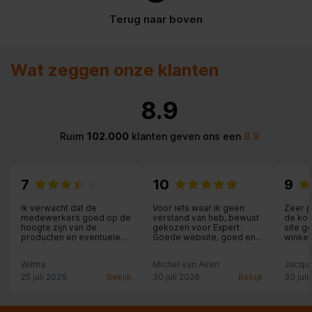
Lengte elektriciteitssnoer
130 cm
Terug naar boven
Frequentie
50; 60
Normale stekker, 2-polig
Wat zeggen onze klanten
(Schuko-/Gardy. met
Type stekker
aarding stekker wordt
standaard meegeleverd)
8.9
Spanning
220-240 V
Ruim
102.000
klanten geven ons een
8.9
Type besturing
Elektronisch
7
10
9
Stroom
10
Ik verwacht dat de
Voor iets waar ik geen
Zeer p
Energie-efficiëntieklasse
medewerkers goed op de
verstand van heb, bewust
de koe
A+
(2010/30/EU)
hoogte zijn van de
gekozen voor Expert.
site g
producten en eventuele
Goede website, goed en
winkel
bijzonderheden aan de
persoonlijk advies. Ivm
persoo
Type installatie
Wandmodel
klant meldt. Dit vraagt om
mijn wachttijd voor
was er
Wilma
Michel van Aken
Jacque
aandacht en service-
montage thuis werdt het
gericht zijn en bij fouten,
product netjes weggelegd
25 juli 2026
Bekijk
30 juli 2026
Bekijk
30 juli
dat toegeven en excuses
en geen haast geboden
Totaal energieverbruik per
31.7 kWh/jaar
maken. Dit gebeurde
met inbouw. Zeer
jaar
onvoldoende, jammer, had
vriendelijke