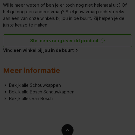
Wil je meer weten of ben je er toch nog niet helemaal uit? Of
Hoogte inclusief verpakking
488 mm
heb je nog een andere vraag? Stel jouw vraag rechtstreeks
aan een van onze winkels bij jou in de buurt. Zij helpen je de
Brutogewicht
22.8 kg
juiste keuze te maken
Nettogewicht
15.5 kg
Stel een vraag over dit product
Breedte van het product
790 mm
Vind een winkel bij jou in de buurt
Breedte inclusief verpakking
880 mm
Meer informatie
Belangrijkste kleur van het
Zwart
product
Bekijk alle Schouwkappen
Bekijk alle Bosch Schouwkappen
Aansluitwaarde (W)
140 W
Bekijk alles van Bosch
Uitvoering
Inbouw
Type bedienings- en
Touch Control;Via app
signaleringselementen