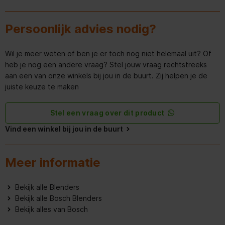
Brutogewicht
3.5 kg
Persoonlijk advies nodig?
Nettogewicht
2.5 kg
Wil je meer weten of ben je er toch nog niet helemaal uit? Of
Breedte van het product
230 mm
heb je nog een andere vraag? Stel jouw vraag rechtstreeks
aan een van onze winkels bij jou in de buurt. Zij helpen je de
Breedte inclusief verpakking
288 mm
juiste keuze te maken
Aansluitwaarde (W)
1200 W
Stel een vraag over dit product
Type bedienings- en
Draaiknoppen;Knop
signaleringselementen
Vind een winkel bij jou in de buurt
Lengte elektriciteitssnoer
100 cm
Meer informatie
Frequentie
50/60
Bekijk alle Blenders
Gardy-/K.stekker zonder
Type stekker
Bekijk alle Bosch Blenders
aardin
Bekijk alles van Bosch
Spanning
220-240 V