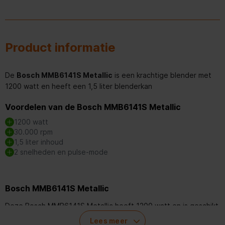
Product informatie
De
Bosch MMB6141S Metallic
is een krachtige blender met
1200 watt en heeft een 1,5 liter blenderkan
Voordelen van de Bosch MMB6141S Metallic
1200 watt
30.000 rpm
1,5 liter inhoud
2 snelheden en pulse-mode
Bosch MMB6141S Metallic
Deze Bosch MMB6141S Metallic heeft 1200 watt en is geschikt
om allerlei producten fijn te malen. Zelfs bevroren fruit. De
Lees meer