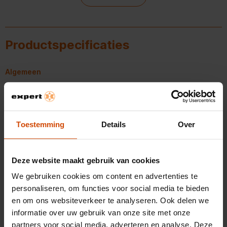
blender heeft een ruime kan van 1,5 liter. De machine is
eenvoudig te reinigen, door de er vaatwasser geschikte
onderdelen. De messen zijn gemaakt van roestvrijstaal.
Productspecificaties
Aanvullende informatie - Bosch MMB6141S Zilver
Handleiding - pdf
Algemeen
Artikelnummer
372583326
EAN
4242005215973
Toestemming
Details
Over
Belangrijkste kenmerken
Deze website maakt gebruik van cookies
Kleur
Zilver
We gebruiken cookies om content en advertenties te
Vermogen blenders
1200 W
personaliseren, om functies voor social media te bieden
en om ons websiteverkeer te analyseren. Ook delen we
Inhoud kan - liters blenders
2 liter
informatie over uw gebruik van onze site met onze
Bekijk alle specificaties
partners voor social media, adverteren en analyse. Deze