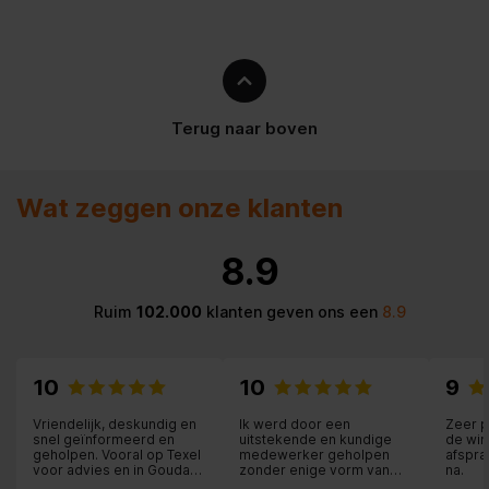
Geluidsniveau
80 dB(A) re 1 pW
Voer het materiaal van de
Kunststof
behuizing in
Terug naar boven
Maximaal vermogen
1200 W
Wat zeggen onze klanten
Mengbeker met
schaalstreepjes
8.9
Onbreekbare mixer
Ruim
102.000
klanten geven ons een
8.9
IJsbestendige mengbeker
Motorbeveiliging
Geen
10
10
9
Geïntegreerd in
Vriendelijk, deskundig en
Ik werd door een
Zeer p
Receptenboek
bedieningsinstructies
snel geïnformeerd en
uitstekende en kundige
de win
geholpen. Vooral op Texel
medewerker geholpen
afspra
voor advies en in Gouda
zonder enige vorm van
na.
Elektrische
voor deskundige hulp
aandringen in begrijpelijke