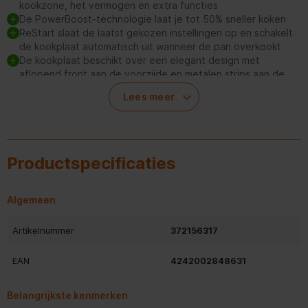
kookzone, het vermogen en extra functies
De PowerBoost-technologie laat je tot 50% sneller koken
ReStart slaat de laatst gekozen instellingen op en schakelt
de kookplaat automatisch uit wanneer de pan overkookt
De kookplaat beschikt over een elegant design met
aflopend front aan de voorzijde en metalen strips aan de
zijkanten
Lees meer
Krachtig en efficiënt koken
Met de Bosch PIB375FB1E is krachtig en efficiënt koken een
Productspecificaties
peulenschil. De inductie kookplaat beschikt over twee
elektronisch geregelde inductiekookzones met panwaarneming
en PowerBoost voor beide kookzones. PowerBoost stelt je in
Algemeen
staat om tot 50% sneller te koken, ideaal wanneer je snel een
hoogwaardig gerecht op tafel wil zetten. Dankzij ReStart
Artikelnummer
372156317
wordt de kookplaat automatisch uitgeschakeld wanneer de
pan overkookt. Zo is de kookplaat niet alleen snel en efficiënt,
EAN
4242002848631
maar ook nog eens veilig.
Belangrijkste kenmerken