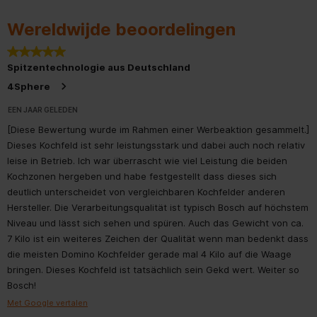
Ontstekingssysteem
Wereldwijde beoordelingen
5 van 5 sterren.
Aan/uit-indicator
Spitzentechnologie aus Deutschland
Indicator restwarmte
Apart
4Sphere
EEN JAAR GELEDEN
Type afdekplaat
Zonder
[Diese Bewertung wurde im Rahmen einer Werbeaktion gesammelt.]
Dieses Kochfeld ist sehr leistungsstark und dabei auch noch relativ
Positie 2e kookzone
middenachter
leise in Betrieb. Ich war überrascht wie viel Leistung die beiden
Kochzonen hergeben und habe festgestellt dass dieses sich
Positie 3e kookzone
linksachter
deutlich unterscheidet von vergleichbaren Kochfelder anderen
Hersteller. Die Verarbeitungsqualität ist typisch Bosch auf höchstem
Positie 4e kookzone
middenachter
Niveau und lässt sich sehen und spüren. Auch das Gewicht von ca.
7 Kilo ist ein weiteres Zeichen der Qualität wenn man bedenkt dass
Aantal zones dat tegelijk
2
kan worden gebruikt
die meisten Domino Kochfelder gerade mal 4 Kilo auf die Waage
bringen. Dieses Kochfeld ist tatsächlich sein Gekd wert. Weiter so
Vermogen kookzone
2200.0 W
Bosch!
Met Google vertalen
Vermogen 2e kookzone
1400.0 W