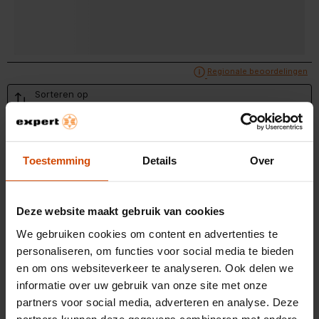
Nettogewicht
6.8 kg
Breedte van het product
306 mm
Breedte inclusief verpakking
370 mm
Geef een popup weer met informatie ov
Regionale beoordelingen
Sorteren op
Belangrijkste kleur van het
Zwart
product
Regionaal
1
1 – 4 van 6 Beoordelingen
tot
Aansluitwaarde (W)
3700 W
4
van
Toestemming
Details
Over
Uitvoering
Inbouw
6
Beoordelingen.
Type bedienings- en
Regionale beoordelingen
Touch Control
signaleringselementen
Deze website maakt gebruik van cookies
We gebruiken cookies om content en advertenties te
Lengte elektriciteitssnoer
110 cm
4 van 5 sterren.
personaliseren, om functies voor social media te bieden
Mooie aanvulling
en om ons websiteverkeer te analyseren. Ook delen we
Nisdiepte
490 mm
Gepassioneerd klusser.
informatie over uw gebruik van onze site met onze
partners voor social media, adverteren en analyse. Deze
EEN JAAR GELEDEN
Frequentie
50; 60