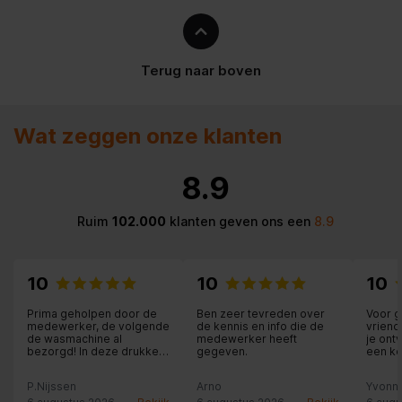
Terug naar boven
Wat zeggen onze klanten
8.9
Ruim
102.000
klanten geven ons een
8.9
10
10
10
Prima geholpen door de
Ben zeer tevreden over
Voor g
medewerker, de volgende
de kennis en info die de
vriend
de wasmachine al
medewerker heeft
je ont
bezorgd! In deze drukke
gegeven.
een ko
vakantietijd!!
uitleg 
hier zij
P.Nijssen
Arno
Yvonn