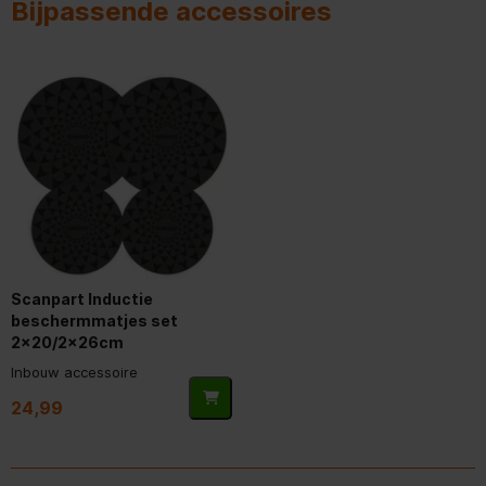
Bijpassende accessoires
facet voor+achter,
Type frame
zijprofielen
Materiaal basisoppervlak
glaskeramisch
Aantal elektrische
2
kookzones
Timer
Kookzones/kookgebieden
combineren mogelijk
Positie bedieningspaneel
Front
Scanpart Inductie
beschermmatjes set
2x20/2x26cm
Inbouw accessoire
24,99