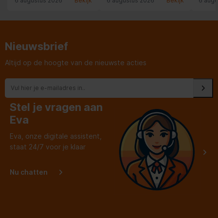
6 augustus 2026
Bekijk
6 augustus 2026
Bekijk
6 augu
Nieuwsbrief
Altijd op de hoogte van de nieuwste acties
Stel je vragen aan
Eva
Eva, onze digitale assistent,
staat 24/7 voor je klaar
Nu chatten