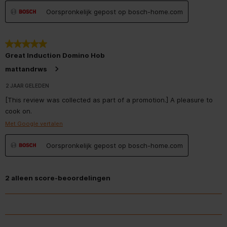
Oorspronkelijk gepost op bosch-home.com
Vermogen 4e kookzone
1400.0 W
Type vermogensregeling
Traploze energieregeling
5 van 5 sterren.
Great Induction Domino Hob
Hoofdschakelaar
mattandrws
2 JAAR GELEDEN
Inductie, Normale
Type 2e kookzone
kookplaat/zone
[This review was collected as part of a promotion.] A pleasure to
cook on.
Type 4e kookzone
Inductie
Met Google vertalen
Minimale nisbreedte
270 mm
Oorspronkelijk gepost op bosch-home.com
Aantal inductiezones
2
2 alleen score-beoordelingen
Maximale nishoogte
51 mm
Minimale nishoogte
51 mm