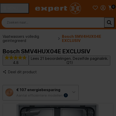
0
MENU
Vaatwassers volledig
Bosch SMV4HUX04E
geïntegreerd
EXCLUSIV
Bosch SMV4HUX04E EXCLUSIV
Lees 21 beoordelingen. Dezelfde paginalink.
4.8
(21)
Deel dit product
Met
€ 107
energiebesparing
deze
knop
Aantal efficiëntere modellen
3
opent
Youreko’s
tool
voor