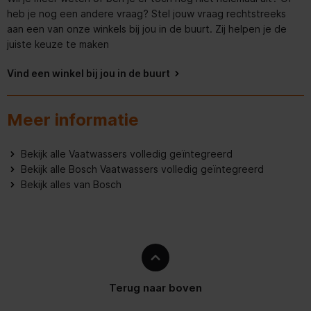
heb je nog een andere vraag? Stel jouw vraag rechtstreeks
Aanvullende informatie - Bosch SMV4HUX04E
Geluidsniveau (dB)
46 dB
aan een van onze winkels bij jou in de buurt. Zij helpen je de
EXCLUSIV
juiste keuze te maken
Deurmontage
Deur-op-deur
Productinformatieblad - pdf
Vind een winkel bij jou in de buurt
Bestekvoorziening
Mand
Energielabel - pdf
Meer informatie
Overige specificaties
Diepte van het product
550 mm
Bekijk alle Vaatwassers volledig geïntegreerd
Bekijk alle Bosch Vaatwassers volledig geïntegreerd
Diepte inclusief verpakking
670 mm
Bekijk alles van Bosch
Hoogte van het product
815 mm
Hoogte inclusief verpakking
880 mm
Brutogewicht
35.5 kg
Terug naar boven
Nettogewicht
33.5 kg