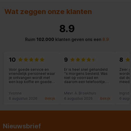
Breedte van het product
598 mm
Wat zeggen onze klanten
Breedte inclusief verpakking
660 mm
8.9
Belangrijkste kleur van het
n.v.t
product
Ruim
102.000
klanten geven ons een
8.9
Aansluitwaarde (W)
2400 W
10
9
8
Uitvoering
Inbouw
Voor goede service en
Er is heel snel gehandeld
Zeer g
vriendelijk personeel waar
‘‘s morgens besteld. Was
worden
Type bedienings- en
je ontvangen wordt met
niet op voorraad en
dat d
Knop;Via app
signaleringselementen
een kop koffie en goede
daarom een telefoontje.
meede
uitleg krijgt moet je echt
Andere uitgezocht ,
oploss
hier zijn.
betaald en dezelfde
Yvonne
Mevr. A. Broekhuis
Ingrid
Lengte elektriciteitssnoer
175 cm
middag bezorgd. De
medewerker die de
6 augustus 2026
Bekijk
6 augustus 2026
Bekijk
6 augu
vriezer bezorgd heeft
heeft zelfs de stofzuiger
Nisdiepte
550 mm
van boven gehaald om
even de zuigen toen de
oude vriezer verwijderd
Frequentie
50; 60
was. Het was bij een
Nieuwsbrief
mevrouw van bij 91 jaar.
Pluim voor deze