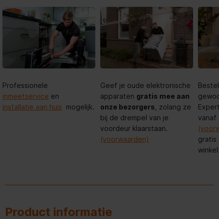
Professionele
Geef je oude elektronische
Bestel
inmeetservice
en
apparaten
gratis mee aan
gewoon
installatie aan huis
mogelijk.
onze bezorgers
, zolang ze
Expert
bij de drempel van je
vanaf
voordeur klaarstaan.
(voor
(voorwaarden)
gratis
winkel
Product informatie