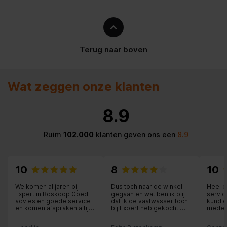
Deeghaken
Kloppers
Terug naar boven
Fijnsnijder
Energie
Wat zeggen onze klanten
Vermogen
500 W
8.9
Aantal snelheden
5
Ruim
102.000
klanten geven ons een
8.9
Materiaal
10
8
10
Materiaal kommen
Kunststof
We komen al jaren bij
Dus toch naar de winkel
Heel b
Expert in Boskoop Goed
gegaan en wat ben ik blij
servic
Mixer
advies en goede service
dat ik de vaatwasser toch
kundig
en komen afspraken altijd
bij Expert heb gekocht:
medew
na.
een hele relaxte
Variable snelheid
medewerker in de winkel,