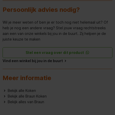
Ergonomische handvat
Persoonlijk advies nodig?
Vaatwasserbestendige
accessoires
Wil je meer weten of ben je er toch nog niet helemaal uit? Of
heb je nog een andere vraag? Stel jouw vraag rechtstreeks
Kenmerken
aan een van onze winkels bij jou in de buurt. Zij helpen je de
juiste keuze te maken
Mixer functies
Kloppen, Kneden, Mixen
Stel een vraag over dit product
Prestatie
Vind een winkel bij jou in de buurt
Turboknop
Meer informatie
Hakmolenkom capaciteit
0,5 l
Bekijk alle Koken
Inhoud van de verpakking
Bekijk alle Braun Koken
Bekijk alles van Braun
Garde