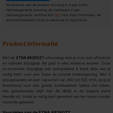
Bij aankoop van dit product ontvang je 3 jaar extra
fabrieksgarantie bovenop de standaard 2 jaar
hier
fabrieksgarantie via Etna! Klik
voor meer informatie, de
actievoorwaarden of om je aankoop te registreren.
Product informatie
Met de
ETNA AB260ZT
schouwkap kies je voor een efficiënte
en stijlvolle afzuigkap die past in elke moderne keuken. Deze
no-nonsense afzuigkap met energielabel A biedt alles wat je
nodig hebt voor een frisse en schone kookomgeving. Met 3
afzuigstanden en een capaciteit van 260 tot 620 m³/h, zorg je
moeiteloos voor een goede luchtkwaliteit tijdens het koken.
Het geluidsniveau blijft met 49 dB(A) in de laagste stand
heerlijk stil, zodat je rustig kunt genieten van het koken zonder
storende geluiden.
Voordelen van de ETNA AB260ZT