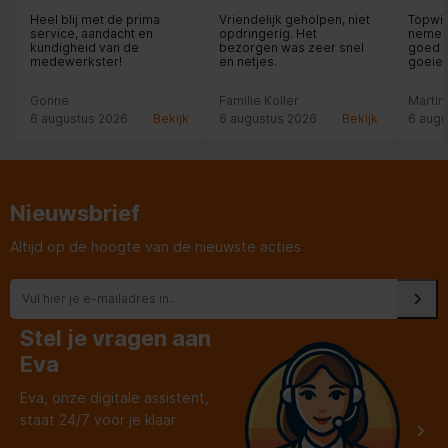
Stroom
0.9
Heel blij met de prima
Vriendelijk geholpen, niet
Topwi
service, aandacht en
opdringerig. Het
nemen 
Energie-efficiëntieklasse
kundigheid van de
bezorgen was zeer snel
goed m
A
(2010/30/EU)
medewerkster!
en netjes.
goeie 
Gonne
Familie Koller
Martin
Type installatie
Wandmodel
6 augustus 2026
Bekijk
6 augustus 2026
Bekijk
6 augu
Totaal energieverbruik per
43.1 kWh/jaar
jaar
Geluidsniveau
69 dB(A) re 1 pW
Nieuwsbrief
Altijd op de hoogte van de nieuwste acties
Luchtafvoer
Maximale luchtstroom
620 m³/h
Stel je vragen aan
Minimale luchtstroom
260 m³/h
Eva
Diameter luchtafvoer
150/125/120 mm
Eva, onze digitale assistent,
staat 24/7 voor je klaar
Vloeistofdynamische
efficiëntieklasse
A