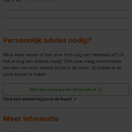
0 beoordelingen
Overige specificaties
Diepte van het product
450 mm
Diepte inclusief verpakking
374 mm
Persoonlijk advies nodig?
Hoogte van het product
640 mm
Wil je meer weten of ben je er toch nog niet helemaal uit? Of
Hoogte inclusief verpakking
576 mm
heb je nog een andere vraag? Stel jouw vraag rechtstreeks
aan een van onze winkels bij jou in de buurt. Zij helpen je de
Brutogewicht
14.5 kg
juiste keuze te maken
Nettogewicht
12.0 kg
Stel een vraag over dit product
Breedte van het product
598 mm
Vind een winkel bij jou in de buurt
Breedte inclusief verpakking
645 mm
Meer informatie
Keurmerken
CE