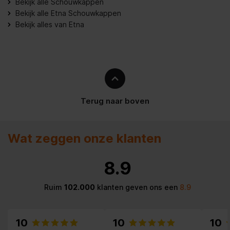
Bekijk alle Schouwkappen
Belangrijkste kleur van het
Zwart
Bekijk alle Etna Schouwkappen
product
Bekijk alles van Etna
Aansluitwaarde (W)
205 W
Uitvoering
Inbouw
Type bedienings- en
geen
signaleringselementen
Terug naar boven
Lengte elektriciteitssnoer
150 cm
Frequentie
50/60
Wat zeggen onze klanten
YP22 schuko-rond met
Type stekker
8.9
randaarde
Spanning
220 - 240 V
Ruim
102.000
klanten geven ons een
8.9
Type besturing
Mechanisch
10
10
10