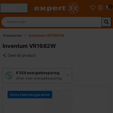
0
MENU
Vrieskasten
Inventum VR1682W
Inventum VR1682W
Deel dit product
Met
€ 554
energiebesparing
deze
knop
Zilver voor energiebesparing
opent
Youreko’s
tool
voor
Extra fabrieksgarantie
energiebesparing.