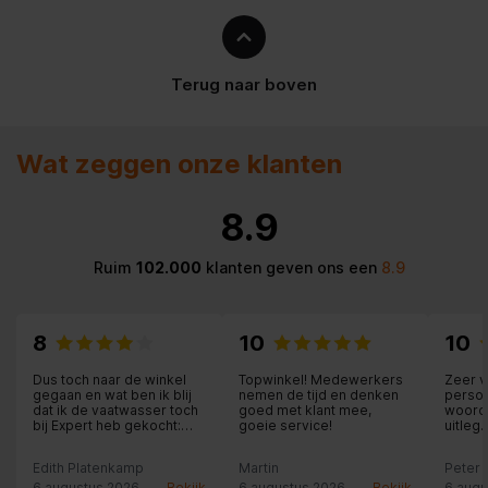
Terug naar boven
Wat zeggen onze klanten
8.9
Ruim
102.000
klanten geven ons een
8.9
8
10
10
Dus toch naar de winkel
Topwinkel! Medewerkers
Zeer 
gegaan en wat ben ik blij
nemen de tijd en denken
persone
dat ik de vaatwasser toch
goed met klant mee,
woord 
bij Expert heb gekocht:
goeie service!
uitleg.
een hele relaxte
nakome
medewerker in de winkel,
schrij
Edith Platenkamp
Martin
Peter
die alle tijd voor me nam
is dez
en met me meedacht. Ook
Landgr
6 augustus 2026
Bekijk
6 augustus 2026
Bekijk
6 augu