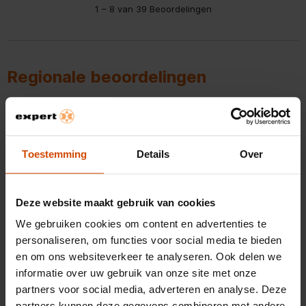
1
–
8 van 39
Beoordelingen
tot
8
Gewicht en omvang
van
39
Hoogte
170,5 cm
Beoordelingen.
Regionale beoordelingen
Breedte
54 cm
5 van 5 sterren.
Diepte
60 cm
Vrieskast
Ingrid
Toestemming
Details
Over
PRODUCT GEKOCHT
EEN MAAND GELEDEN
Deze website maakt gebruik van cookies
Perfect. Doet wat hij moet doen. En volop ruimte in laden.
We gebruiken cookies om content en advertenties te
personaliseren, om functies voor social media te bieden
Kwaliteit van product
Kwaliteit van product, 5.0 van 5
en om ons websiteverkeer te analyseren. Ook delen we
5.0
informatie over uw gebruik van onze site met onze
Waarde van product
Waarde van product, 5.0 van 5
partners voor social media, adverteren en analyse. Deze
5.0
partners kunnen deze gegevens combineren met andere