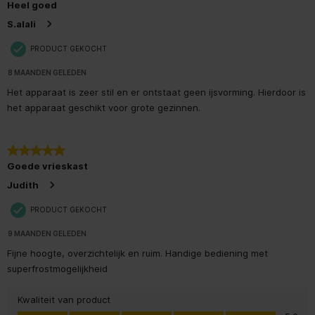
Heel goed
S.alali
PRODUCT GEKOCHT
8 MAANDEN GELEDEN
Het apparaat is zeer stil en er ontstaat geen ijsvorming. Hierdoor is
het apparaat geschikt voor grote gezinnen.
5 van 5 sterren.
Goede vrieskast
Judith
PRODUCT GEKOCHT
9 MAANDEN GELEDEN
Fijne hoogte, overzichtelijk en ruim. Handige bediening met
superfrostmogelijkheid
Kwaliteit van product
Kwaliteit van product, 5.0 van 5