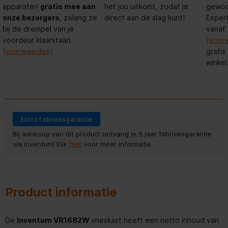
apparaten
gratis mee aan
het jou uitkomt, zodat je
gewoon
onze bezorgers
, zolang ze
direct aan de slag kunt!
Expert
bij de drempel van je
vanaf
voordeur klaarstaan.
(voor
(voorwaarden)
gratis
winkel
Extra fabrieksgarantie
Bij aankoop van dit product ontvang je 5 jaar fabrieksgarantie
hier
via Inventum! Klik
voor meer informatie.
Product informatie
De
Inventum VR1682W
vrieskast heeft een netto inhoud van