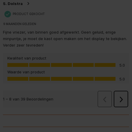
S. Dolstra
PRODUCT GEKOCHT
9 MAANDEN GELEDEN
Fijne vriezer, van binnen goed afgewerkt. Geen geluid, enige
minpuntje, je moet de kast open maken om het display te bekijken.
Verder zeer tevreden!
Kwaliteit van product
Kwaliteit van product, 5.0 van 5
5.0
Waarde van product
Waarde van product, 5.0 van 5
5.0
Vorige
Beoorde
1
–
8 van 39
Beoordelingen
Volge
Beoor