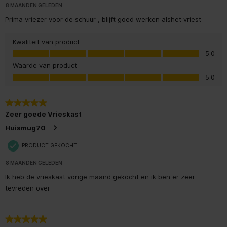
8 MAANDEN GELEDEN
Prima vriezer voor de schuur , blijft goed werken alshet vriest
Kwaliteit van product
Kwaliteit van product, 5.0 van 5
5.0
Waarde van product
Waarde van product, 5.0 van 5
5.0
5 van 5 sterren.
Zeer goede Vrieskast
Huismug70
PRODUCT GEKOCHT
8 MAANDEN GELEDEN
Ik heb de vrieskast vorige maand gekocht en ik ben er zeer
tevreden over
5 van 5 sterren.