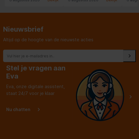
de levering was
ervare
fantastisch: zelfs een
glimla
kastdeurtje in de keuken
deze w
werd nog rechtgezet: wat
ervari
een service!
Uw aa
Nieuwsbrief
Altijd op de hoogte van de nieuwste acties
Stel je vragen aan
Eva
Eva, onze digitale assistent,
staat 24/7 voor je klaar
Nu chatten