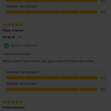
5.0
Waarde van product
Waarde van product, 5.0 van 5
5.0
5 van 5 sterren.
Fijne vriezer
A van B
PRODUCT GEKOCHT
9 MAANDEN GELEDEN
Werkt goed. Fijne vriezer die goed vriest en niet vast vriest.
Kwaliteit van product
Kwaliteit van product, 5.0 van 5
5.0
Waarde van product
Waarde van product, 5.0 van 5
5.0
5 van 5 sterren.
Prima keuze!