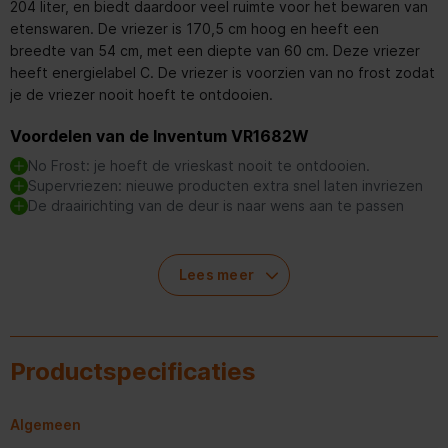
204 liter, en biedt daardoor veel ruimte voor het bewaren van
etenswaren. De vriezer is 170,5 cm hoog en heeft een
breedte van 54 cm, met een diepte van 60 cm. Deze vriezer
heeft energielabel C. De vriezer is voorzien van no frost zodat
je de vriezer nooit hoeft te ontdooien.
Voordelen van de Inventum VR1682W
No Frost: je hoeft de vrieskast nooit te ontdooien.
Supervriezen: nieuwe producten extra snel laten invriezen
De draairichting van de deur is naar wens aan te passen
Lees meer
Nooit meer ontdooien met NoFrost
Het vervelende klusje van de vrieskast ijsvrij maken is
voorgoed voorbij, met de No Frost technologie. De Inventum
VR1682W vrieskast is uitgerust met No Frost, wat betekent dat
Productspecificaties
je nooit hoeft te ontdooien. Lucht in de vrieskast blijft droog,
door de constante luchtcirculatie en daardoor ontstaat er
geen ijsvorming in de vrieskast. Daarnaast blijft de temperatuur
Algemeen
door de luchtcirculatie in de gehele vrieskast zeer constant.