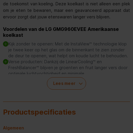
de toekomst van koeling. Deze koelkast is niet alleen een plek
om je eten te bewaren, maar een geavanceerd apparaat dat
ervoor zorgt dat jouw etenswaren langer vers blijven.
Voordelen van de LG GMG960EVEE Amerikaanse
koelkast
Kijk zonder te openen: Met de InstaView™ technologie klop
je twee keer op het glas om de binnenkant te zien zonder
de deur te openen, wat helpt om koude lucht te behouden.
Verse producten: Dankzij de LinearCooling™ en
FreshBalancer™ blijven je groenten en fruit langer vers door
optimale luchtvochtigheid en minimale
temperatuurschommelingen.
Lees meer
Gezondheid en hygiëne: De UvNano™ technologie in de
water- en ijsdispenser doodt tot 99% van de bacteriën,
zodat je altijd toegang hebt tot schoon en fris water en ijs.
Grootse capaciteit: Met een totale inhoud van 638 liter,
verdeeld tussen koelen en vriezen, heb je voldoende ruimte
Productspecificaties
om alles overzichtelijk op te bergen.
Algemeen