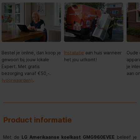
Bestel je online, dan koop je
Installatie
aan huis wanneer
Oude 
gewoon bij jouw lokale
het jou uitkomt!
appar
Expert. Met gratis
je in
bezorging vanaf €50,-.
aan o
(voorwaarden)
.
Product informatie
Met de
LG Amerikaanse koelkast GMG960EVEE
beleef je