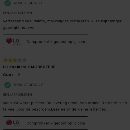
PRODUCT GEKOCHT
Productontwerp
Frans deur
EEN JAAR GELEDEN
Type stekker
Type G
Verrassend veel ruimte, makkelijk te installeren. Alles blijft langer
goed lijkt het wel
Type beeldscherm
LED
Oorspronkelijk gepost op lg.com
Plaatsing van de dispenser
Door de deur
Deurcompartimenten
Kunststof
3 van 5 sterren.
materiaal
LG Koelkast GMG860EPBE
Verzonken handgreep(en)
Guus
PRODUCT GEKOCHT
Prestatie
EEN JAAR GELEDEN
Klimaatklasse
T
Koelkast werkt perfect. De levering ervan een drama. 3 treden tillen
te veel voor de bezorgers.Lees eerst de kleine lettertjes....
IJsblokjesautomaat
Oorspronkelijk gepost op lg.com
Driedubbel koelsysteem