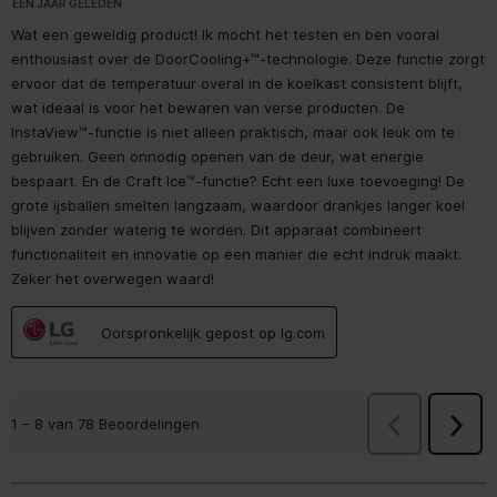
1
EEN JAAR GELEDEN
koelkast
Wat een geweldig product! Ik mocht het testen en ben vooral
enthousiast over de DoorCooling+™-technologie. Deze functie zorgt
Multi-luchtwegsysteem
(koelkast)
ervoor dat de temperatuur overal in de koelkast consistent blijft,
wat ideaal is voor het bewaren van verse producten. De
Vers zone compartiment
InstaView™-functie is niet alleen praktisch, maar ook leuk om te
gebruiken. Geen onnodig openen van de deur, wat energie
Automatisch ontdooien
bespaart. En de Craft Ice™-functie? Echt een luxe toevoeging! De
(koelkast)
grote ijsballen smelten langzaam, waardoor drankjes langer koel
blijven zonder waterig te worden. Dit apparaat combineert
Dynamisch (door de
Koelsysteem
functionaliteit en innovatie op een manier die echt indruk maakt.
ventilator ondersteund)
Zeker het overwegen waard!
No Frost (koelkast)
Oorspronkelijk gepost op lg.com
Vriezer
No Frost (vriezer)
Vorige
Beoorde
1
–
8 van 78
Beoordelingen
Volge
Beoor
IJsmaker