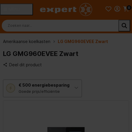
0
MENU
Amerikaanse koelkasten
LG GMG960EVEE Zwart
LG GMG960EVEE Zwart
Deel dit product
Met
€ 500
energiebesparing
deze
knop
Goede prijs/efficiëntie
opent
Youreko’s
tool
voor
energiebesparing.