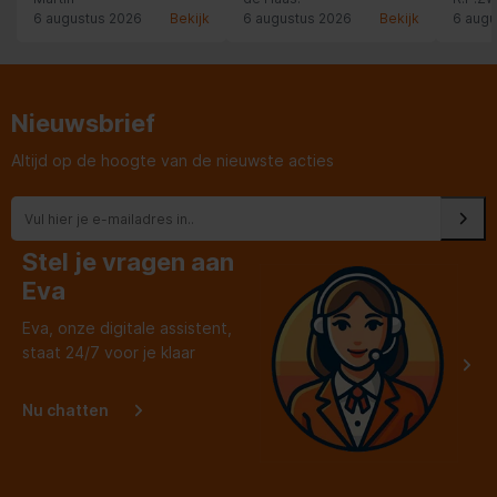
te kopen.
Chape
6 augustus 2026
Bekijk
6 augustus 2026
Bekijk
6 augu
Nieuwsbrief
Altijd op de hoogte van de nieuwste acties
Stel je vragen aan
Eva
Eva, onze digitale assistent,
staat 24/7 voor je klaar
Nu chatten