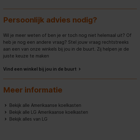
Bewaartijd bij stroomuitval
11 uur
Persoonlijk advies nodig?
Nettocapaciteit vriezer
274 l
Wil je meer weten of ben je er toch nog niet helemaal uit? Of
Snelvriesfunctie
heb je nog een andere vraag? Stel jouw vraag rechtstreeks
aan een van onze winkels bij jou in de buurt. Zij helpen je de
Vriescapaciteit
12 kg/24u
juiste keuze te maken
Vriezer positie
Onder
Vind een winkel bij jou in de buurt
Aantal sterren
4*
Meer informatie
Automatische ontdooiing (
diepvries )
Bekijk alle Amerikaanse koelkasten
Vriezerdeurvakken
6
Bekijk alle LG Amerikaanse koelkasten
Bekijk alles van LG