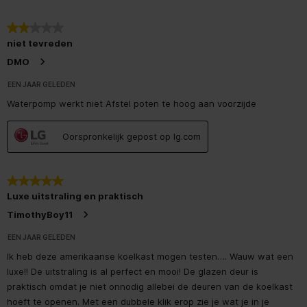
2 van 5 sterren.
Geluidsemissieklasse
C
niet tevreden
DMO
Energie
EEN JAAR GELEDEN
Energie-efficiëntieklasse
E
Waterpomp werkt niet Afstel poten te hoog aan voorzijde
Jaarlijks energieverbruik
359 kWu
Oorspronkelijk gepost op lg.com
Energie-efficiëntie-index
100
(EEI)
5 van 5 sterren.
AC-ingangsspanning
220 - 240 V
Luxe uitstraling en praktisch
TimothyBoy11
Energie-efficiëntieschaal
A tot G
EEN JAAR GELEDEN
Ik heb deze amerikaanse koelkast mogen testen…. Wauw wat een
Eisen aan de omgeving
luxe!! De uitstraling is al perfect en mooi! De glazen deur is
praktisch omdat je niet onnodig allebei de deuren van de koelkast
Minimale
16 °C
omgevingstemperatuur
hoeft te openen. Met een dubbele klik erop zie je wat je in je