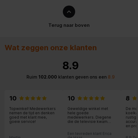
Terug naar boven
Wat zeggen onze klanten
8.9
Ruim
102.000
klanten geven ons een
8.9
10
10
8
Topwinkel! Medewerkers
Geweldige winkel met
De mon
nemen de tijd en denken
hele goede
koelka
goed met klant mee,
medewerkers. Diegene
rustig
goeie service!
die de televisie kwam
accura
plaatsen zeer vakkundig
en pro
en heel beleefd. Ik raad
Moeili
Een tevreden klant Erica
iedereen daar de spullen
uitste
Martin
de Haas.
R.P.Zw