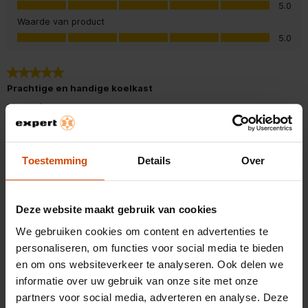
5.0
Snoerlengte
1,9 m
Waarde van product
Waarde van product, 5.0 van 5
5.0
Geluidsniveau
40 dB
5 van 5 sterren.
Instelbare thermostaat
Prachtige en handige koelkast
Aantal planken koelkast
5
Liam
PRODUCT GEKOCHT
Ingebouwd display
10 MAANDEN GELEDEN
Toestemming
Details
Over
Plankmateriaal
Gehard glas/Plastic
Prachtige koelkast met slim ingedeelde ruimte. Het InstaView
paneel is echt superhandig. Zeker een aanrader!!
Soort bediening
Knoppen, Touch
Deze website maakt gebruik van cookies
Oorspronkelijk gepost op lg.com
Soort lamp
LED
We gebruiken cookies om content en advertenties te
personaliseren, om functies voor social media te bieden
Totale nettocapaciteit
638 l
en om ons websiteverkeer te analyseren. Ook delen we
5 van 5 sterren.
informatie over uw gebruik van onze site met onze
Mooi, stil en ruim.
Aantal planken vriezer
6
partners voor social media, adverteren en analyse. Deze
Storm