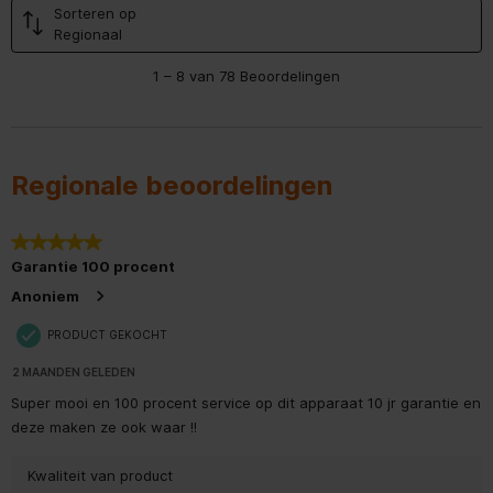
zetten?
Sorteren op
Breedte
91 cm
Regionaal
1
Diepte
73 cm
Aanvullende informatie - LG GMG960EVEE Zwart
1
–
8 van 78
Beoordelingen
tot
8
van
Handleiding - pdf
Gewicht
148 kg
78
Beoordelingen.
Productinformatieblad - pdf
Breedte verpakking
972 mm
Regionale beoordelingen
Diepte verpakking
770 mm
5 van 5 sterren.
Hoogte verpakking
1881 mm
Garantie 100 procent
Anoniem
Gewicht verpakking
160 kg
PRODUCT GEKOCHT
Bruto gewicht
153 kg
2 MAANDEN GELEDEN
Super mooi en 100 procent service op dit apparaat 10 jr garantie en
Totale hoogte
179,2 cm
deze maken ze ook waar !!
Algemene eigenschappen
Kwaliteit van product
Kwaliteit van product, 5.0 van 5