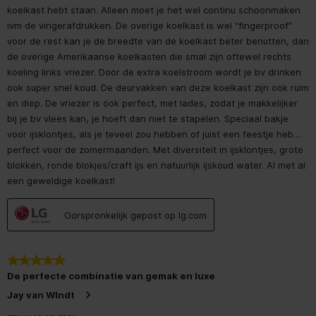
koelkast hebt staan. Alleen moet je het wel continu schoonmaken
Maximale
ivm de vingerafdrukken. De overige koelkast is wel “fingerproof”
43 °C
omgevingstemperatuur
voor de rest kan je de breedte van de koelkast beter benutten, dan
de overige Amerikaanse koelkasten die smal zijn oftewel rechts
Netwerk
koeling links vriezer. Door de extra koelstroom wordt je bv drinken
ook super snel koud. De deurvakken van deze koelkast zijn ook ruim
Wifi
en diep. De vriezer is ook perfect, met lades, zodat je makkelijker
bij je bv vlees kan, je hoeft dan niet te stapelen. Speciaal bakje
voor ijsklontjes, als je teveel zou hebben of juist een feestje heb…
Ergonomie
perfect voor de zomermaanden. Met diversiteit in ijsklontjes, grote
blokken, ronde blokjes/craft ijs en natuurlijk ijskoud water. Al met al
Koelkast binnenverlichting
een geweldige koelkast!
Koelkast
Oorspronkelijk gepost op lg.com
Koelkastdeurcompartiment
voor flessen
5 van 5 sterren.
De perfecte combinatie van gemak en luxe
Nettocapaciteit koelkast
364 l
Jay van WIndt
Aantal compressors