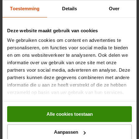
aanpassen aan het type voedsel dat je bewaart, zoals vlees,
Algemeen
Toestemming
Details
Over
vis of groenten. Zo blijven je producten langer vers en
behouden ze hun smaak en voedingswaarde.
Artikelnummer
372642967
UVnano™-technologie voor hygiënisch water
Deze website maakt gebruik van cookies
EAN
8806096051849
De ingebouwde UVnano™-technologie in de waterdispenser
We gebruiken cookies om content en advertenties te
verwijdert automatisch 99,99% van de bacteriën uit het
personaliseren, om functies voor social media te bieden
Belangrijkste kenmerken
mondstuk met behulp van UV-licht. Hierdoor geniet je altijd van
en om ons websiteverkeer te analyseren. Ook delen we
schoon en veilig drinkwater.
informatie over uw gebruik van onze site met onze
Kleur
Grijs
partners voor social media, adverteren en analyse. Deze
DoorCooling+™ voor gelijkmatige koeling
partners kunnen deze gegevens combineren met andere
Energieklasse
C
Dankzij DoorCooling+™ wordt de koude lucht gelijkmatig en
informatie die u aan ze heeft verstrekt of die ze hebben
snel door de hele koelkast verspreid. Dit zorgt ervoor dat jouw
Netto inhoud (koelen)
407 l
verzameld op basis van uw gebruik van hun services.
producten langer vers blijven, ongeacht waar ze liggen.
Bekijk alle specificaties
Netto inhoud (vriezen)
221 l
Efficiënte Smart Inverter Compressor™
Alle cookies toestaan
No Frost
De Smart Inverter Compressor™ zorgt voor energiezuinige
Beoordelingen
prestaties en maakt de koelkast bovendien stil in gebruik.
Aanpassen
Perfect voor een rustige woonomgeving en lagere
Low frost