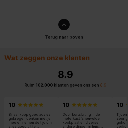
Aantal deuren
2 deur(en)
Aantal planken koelkast
4
Capaciteit watertank
4 l
Terug naar boven
Flessenrek
Wat zeggen onze klanten
Ingebouwd display
Plankmateriaal
Gehard glas
8.9
Soort bediening
Touch
Ruim
102.000
klanten geven ons een
8.9
Soort lamp
LED
10
10
10
Totale nettocapaciteit
628 l
Bij aankoop goed advies
Door kortsluiting in de
Tijde
gekregen,denken met je
meterkast 'sneuvelde' m'n
zeer g
Aantal planken vriezer
4
mee en nemen de tijd om
kookplaat en diverse
gehol
alles goed uit te
andere dingen in huis.
verkop