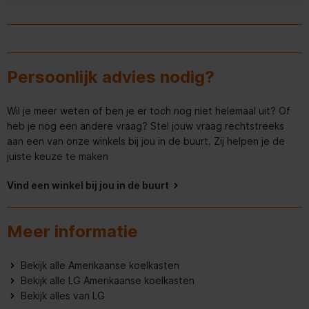
Hoogte
179 cm
1
tot
Aanvullende informatie - LG GSLE81PYBC Rvs
0
Breedte
91 cm
van
Handleiding - pdf
11
Beoordelingen.
Diepte
74 cm
Persoonlijk advies nodig?
Productinformatieblad - pdf
Gewicht
135 kg
Wil je meer weten of ben je er toch nog niet helemaal uit? Of
heb je nog een andere vraag? Stel jouw vraag rechtstreeks
Breedte verpakking
968 mm
aan een van onze winkels bij jou in de buurt. Zij helpen je de
juiste keuze te maken
Diepte verpakking
770 mm
Vind een winkel bij jou in de buurt
Hoogte verpakking
1891 mm
Gewicht verpakking
145 kg
Meer informatie
Algemene eigenschappen
Bekijk alle Amerikaanse koelkasten
Bekijk alle LG Amerikaanse koelkasten
Geluidsniveau
34 dB
Bekijk alles van LG