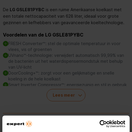
De
LG GSLE81PYBC
is een ruime Amerikaanse koelkast met
een totale nettocapaciteit van 628 liter, ideaal voor grote
gezinnen en liefhebbers van geavanceerde koeltechnologie.
Voordelen van de LG GSLE81PYBC
FRESH Converter™: stel de optimale temperatuur in voor
vlees, vis of groenten
UVnano™-technologie: verwijdert automatisch 99,99% van
de bacteriën uit het waterdispensermondstuk met behulp
van UV-licht
DoorCooling+™: zorgt voor een gelijkmatige en snelle
koeling in de hele koelkast
Smart Inverter Compressor™: energiezuinig en stil in gebruik
ThinQ™-technologie: bedien en monitor je koelkast op
Lees meer
afstand via Wi-Fi
FRESH Converter™: optimale versheid
Productspecificaties
Met de FRESH Converter™ kun je de temperatuur van de lade