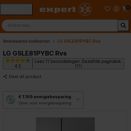
0
MENU
Amerikaanse koelkasten
LG GSLE81PYBC Rvs
LG GSLE81PYBC Rvs
Lees 11 beoordelingen. Dezelfde paginalink.
4.5
(11)
Deel dit product
Met
€ 1.169
energiebesparing
deze
knop
Zilver voor energiebesparing
opent
Youreko’s
tool
voor
energiebesparing.