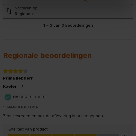
Sorteren op
Aansluitwaarde
1,4 A
Regionaal
1
Aantal_compressoren
1
1
–
3 van 3
Beoordelingen
tot
3
van
Aantal_sterren_vriesdeel
4 Vriesdeel
3
Beoordelingen.
Apart_regelbare_koelcircuits
2
Regionale beoordelingen
Behuizing
Staalgrijs
4 van 5 sterren.
Bewaartijd_bij_storing
20 uur
Prima liebherr
Koeler
Breedte
59,7 cm
PRODUCT GEKOCHT
Breedte_verpakking
623 mm
10 MAANDEN GELEDEN
Zeer tevreden en ook de aflevering is prima gegaan.
Bruto_gewicht
79,7 kg
Kwaliteit van product
Diepte
67,5 cm
Kwaliteit van product, 4.0 van 5