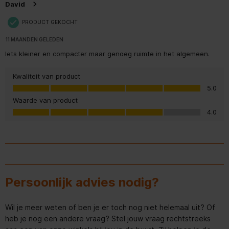
David
Instelbereik_temperatuur_vriezen
-15°C tot -26°C
PRODUCT GEKOCHT
Invriescapaciteit
10 kg / 24 uur
11 MAANDEN GELEDEN
Kleur_deur
Edelstaal
Iets kleiner en compacter maar genoeg ruimte in het algemeen.
Koelmiddel
R600a
Kwaliteit van product
Kwaliteit van product, 5.0 van 5
5.0
NoFrost
Waarde van product
Korte_omschrijving_product
koel/vriescombinatie
Waarde van product, 4.0 van 5
edelstaal
4.0
Lengte_aansluitsnoer
200 cm
Materiaal_deurdeksel
Edelstaal
Persoonlijk advies nodig?
Materiaal_interieur
Kunststof wit
Model
CNsdb 5223
Wil je meer weten of ben je er toch nog niet helemaal uit? Of
heb je nog een andere vraag? Stel jouw vraag rechtstreeks
Netto_gewicht
74,3 kg