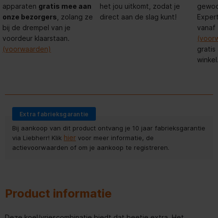
apparaten
gratis mee aan
het jou uitkomt, zodat je
gewoon
onze bezorgers
, zolang ze
direct aan de slag kunt!
Expert
bij de drempel van je
vanaf
voordeur klaarstaan.
(voor
(voorwaarden)
gratis
winkel
Extra fabrieksgarantie
Bij aankoop van dit product ontvang je 10 jaar fabrieksgarantie
hier
via Liebherr! Klik
voor meer informatie, de
actievoorwaarden of om je aankoop te registreren.
Product informatie
Deze koel/vriescombinatie biedt dat beetje extra. Het