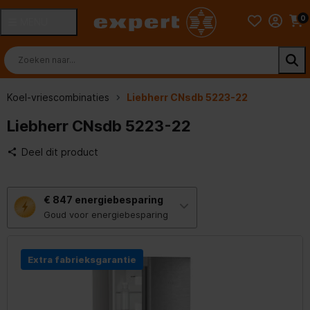
0
MENU
Koel-vriescombinaties
Liebherr CNsdb 5223-22
Liebherr CNsdb 5223-22
Deel dit product
Met
€ 847
energiebesparing
deze
knop
Goud voor energiebesparing
opent
Youreko’s
tool
voor
Extra fabrieksgarantie
energiebesparing.