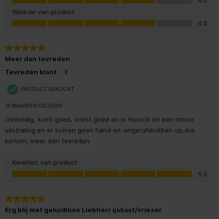
4.0
Diepte_verpakking
772 mm
Waarde van product
Waarde van product, 4.0 van 5
4.0
Energieklasse
B
5 van 5 sterren.
Energieverbruik_per_24_uur
0,4
Meer dan tevreden
Tevreden klant
Energieverbruik_per_jaar
128 kWh
PRODUCT GEKOCHT
Frequentie
50/60 Hz
10 MAANDEN GELEDEN
Geluidsniveau
34 dB(A)
Geweldig, koelt goed, vriest goed en is muisstil en een mooie
uitstraling en er komen geen hand en vingerafdrukken op,dus
Geluidsniveau_klasse
B
kortom, meer dan tevreden
Greep
Verzonken greep
Kwaliteit van product
Kwaliteit van product, 5.0 van 5
5.0
Hoogte
185,5 cm
5 van 5 sterren.
Hoogte_verpakking
1927 mm
Erg blij met geluidloos Liebherr ijskast/vriezer