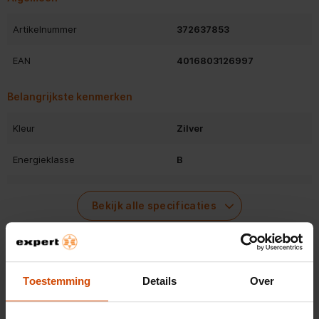
zetten?
Artikelnummer
372637853
Aanvullende informatie - Liebherr CNsdb 5223-22
EAN
4016803126997
Handleiding - pdf
Belangrijkste kenmerken
Productinformatieblad - pdf
Kleur
Zilver
Energieklasse
B
Netto inhoud (koelen)
227 l
Bekijk alle specificaties
Netto inhoud (vriezen)
103 l
No Frost
Beoordelingen
Toestemming
Details
Over
Low frost