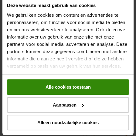
Energieverbruik per jaar
128 kWu
Deze website maakt gebruik van cookies
koelkasten
OVERZICHT VAN SCORES
We gebruiken cookies om content en advertenties te
Selecteer hieronder een rij om beoordelingen te filteren.
Deurscharnier koelkast
Rechts
personaliseren, om functies voor social media te bieden
5 sterren
sterren
2
en om ons websiteverkeer te analyseren. Ook delen we
Deurscharnier omkeerbaar
2 beoord
4 sterren
koelkast
sterren
1
informatie over uw gebruik van onze site met onze
1 beoord
partners voor social media, adverteren en analyse. Deze
3 sterren
sterren
0
0 beoord
Watertoevoer
n.v.t.
partners kunnen deze gegevens combineren met andere
2 sterren
sterren
0
0 beoord
informatie die u aan ze heeft verstrekt of die ze hebben
1 ster
sterren
0
Geluidsniveau (dB)
34 dB
0 beoord
verzameld op basis van uw gebruik van hun services.
ALGEMENE SCORE
4.7
Hoogte
186 cm
3 beoordelingen
Alle cookies toestaan
Breedte
60 cm
Gemiddelde scores van klanten
Diepte koelkasten
68 cm
Kwaliteit van product
Aanpassen
Kwaliteit van product, 4.7 van 5
4.7
Waarde van product
Overige specificaties
Waarde van product, 4.0 van 5
Alleen noodzakelijke cookies
4.0
Geschikt_voor_onverwarmde_ruimte
> 0°C
Ge
Regionale beoordelingen