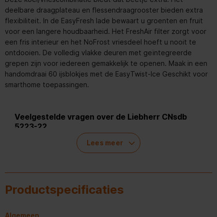
deelbare draagplateau en flessendraagrooster bieden extra
flexibiliteit. In de EasyFresh lade bewaart u groenten en fruit
voor een langere houdbaarheid. Het FreshAir filter zorgt voor
een fris interieur en het NoFrost vriesdeel hoeft u nooit te
ontdooien. De volledig vlakke deuren met geïntegreerde
grepen zijn voor iedereen gemakkelijk te openen. Maak in een
handomdraai 60 ijsblokjes met de EasyTwist-Ice Geschikt voor
smarthome toepassingen.
Veelgestelde vragen over de Liebherr CNsdb
5223-22
Lees meer
Hoeveel past er in de Liebherr CNsdb 5223-22 
koelkast?
Is de Liebherr CNsdb 5223-22 een stille 
koelkast?
Productspecificaties
Moet je de Liebherr CNsdb 5223-22 vaak 
ontdooien vanwege ijsvorming?
Kan je de Liebherr CNsdb 5223-22 in de schuur 
Algemeen