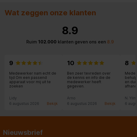
Aantal_deurvakken_voor_conserven
2
Wat zeggen onze klanten
Aantal_deurvakken_voor_flessen
1
8.9
Aantal_draagplateaus
4
Ruim
102.000
klanten geven ons een
8.9
Aantal_temperatuurzones
2
Afwerking_draagplateau
Edelstaal
9
10
8
daarvan_in_hoogte_verstelbaar
3
Medewerker nam echt de
Ben zeer tevreden over
Medew
tijd Om een passend
de kennis en info die de
behulp
apparaat voor mij uit te
medewerker heeft
en dui
Deurscharniering
Rechts, wisselbaar
zoeken
gegeven.
afhand
IJsblokjeshouder
Lidy
Arno
N. Yil
6 augustus 2026
Bekijk
6 augustus 2026
Bekijk
6 augu
Materiaal_deurvakken
Kunststof
Materiaal_draagplateau_koeldeel
Glas
Nieuwsbrief