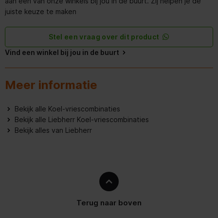
aan een van onze winkels bij jou in de buurt. Zij helpen je de
juiste keuze te maken
Automatisch
Ontdooisysteem_vriesdeel
ontdooisysteem
Stel een vraag over dit product
Positie_bedieningspaneel
Achter de deur
Vind een winkel bij jou in de buurt
Soort_bedieningspaneel
Tiptoets
Meer informatie
Spanning
220-240 V ~
Bekijk alle Koel-vriescombinaties
Uitvoering
Plus
Bekijk alle Liebherr Koel-vriescombinaties
Bekijk alles van Liebherr
Verwisselbaar_deurrubber
Volume_totaal
330 l
Volume_vriesgedeelte
103 l
Voorraad
Terug naar boven