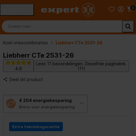
0
MENU
Koel-vriescombinaties
Liebherr CTe 2531-26
Liebherr CTe 2531-26
Lees 11 beoordelingen. Dezelfde paginalink.
4.6
(11)
Deel dit product
Met
€ 204
energiebesparing
deze
knop
Brons voor energiebesparing
opent
Youreko’s
tool
voor
Extra fabrieksgarantie
energiebesparing.