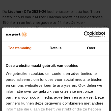
De
Liebherr CTe 2531-26
koel-vriescombinatie heeft een
netto inhoud van 234 liter. Daarvan neemt het koelgedeelte
190 liter in en het vriesgedeelte 44 liter. De koel-
vriescombinatie is 140,1 cm hoog en heeft een breedte van 55
cm, met een diepte van 63 cm. Deze koel-vriescombinatie
heeft energielabel E.
Toestemming
Details
Over
Voordelen van de Liebherr CTe 2531-26
Vario Space: creëer eenvoudig meer ruimte voor grotere
producten door lades en plateaus uit de vriezer te
Deze website maakt gebruik van cookies
verwijderen.
Stevige legplateaus die ook geschikt zijn voor zwaardere
We gebruiken cookies om content en advertenties te
producten.
personaliseren, om functies voor social media te bieden
LED verlichting in de koelruimte verlicht de binnenzijde
Lees meer
en om ons websiteverkeer te analyseren. Ook delen we
helder en gelijkmatig.
informatie over uw gebruik van onze site met onze
partners voor social media, adverteren en analyse. Deze
partners kunnen deze gegevens combineren met andere
Vario Space
Productspecificaties
informatie die u aan ze heeft verstrekt of die ze hebben