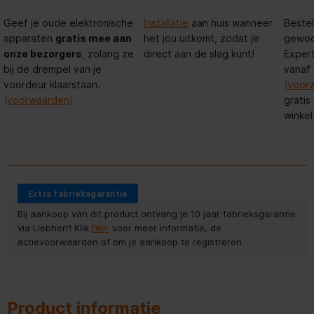
Geef je oude elektronische
Installatie
aan huis wanneer
Bestel
apparaten
gratis mee aan
het jou uitkomt, zodat je
gewoon
onze bezorgers
, zolang ze
direct aan de slag kunt!
Expert
bij de drempel van je
vanaf
voordeur klaarstaan.
(voor
(voorwaarden)
gratis
winkel
Extra fabrieksgarantie
Bij aankoop van dit product ontvang je 10 jaar fabrieksgarantie
hier
via Liebherr! Klik
voor meer informatie, de
actievoorwaarden of om je aankoop te registreren.
Product informatie