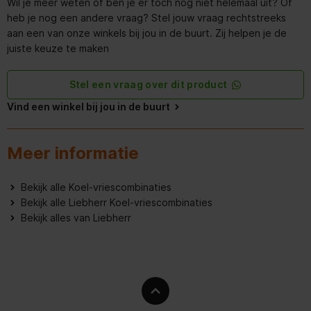
Wil je meer weten of ben je er toch nog niet helemaal uit? Of
heb je nog een andere vraag? Stel jouw vraag rechtstreeks
Aansluitwaarde
1,4 A
aan een van onze winkels bij jou in de buurt. Zij helpen je de
juiste keuze te maken
Aantal_compressoren
1
Aantal_sterren_vriesdeel
4 Vriesdeel
Stel een vraag over dit product
Vind een winkel bij jou in de buurt
Apart_regelbare_koelcircuits
1
Behuizing
Wit
Meer informatie
Bewaartijd_bij_storing
17 uur
Bekijk alle Koel-vriescombinaties
Bekijk alle Liebherr Koel-vriescombinaties
Breedte
55 cm
Bekijk alles van Liebherr
Breedte_verpakking
567 mm
Bruto_gewicht
52,5 kg
Diepte
63 cm