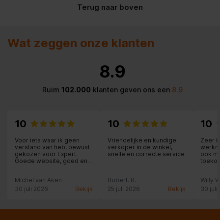
Terug naar boven
Diepte_verpakking
711 mm
Display
Mechanische besturing
Wat zeggen onze klanten
Energieklasse
E
8.9
Energieverbruik_per_24_uur
0,5
Ruim
102.000
klanten geven ons een
8.9
Energieverbruik_per_jaar
181 kWh
Frequentie
50 Hz
10
10
10
Geluidsniveau
37 dB(A)
Voor iets waar ik geen
Vriendelijke en kundige
Zeer 
verstand van heb, bewust
verkoper in de winkel,
werkne
gekozen voor Expert.
snelle en correcte service
ook me
Goede website, goed en
toekomst. Goede
Geluidsniveau_klasse
C
persoonlijk advies. Ivm
de win
mijn wachttijd voor
contac
Michel van Aken
Robert. B.
Willy 
montage thuis werdt het
Greep
Geïntegreerde greep
product netjes weggelegd
30 juli 2026
Bekijk
25 juli 2026
Bekijk
30 juli
en geen haast geboden
met inbouw. Zeer
Hoogte
140,1 cm
vriendelijke
medewerkers, geven jou