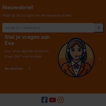
als klant echt de tijd en
Hoogte_verpakking
1454 mm
aandacht ipv een
Nieuwsbrief
websitetje!
Invriescapaciteit
2,5 kg / 24 uur
Altijd op de hoogte van de nieuwste acties
Kleur_deur
Wit
Koelmiddel
R600a
Stel je vragen aan
Eva
Dubbeldeurs
Korte_omschrijving_product
koel/vrieskast
Eva, onze digitale assistent,
staat 24/7 voor je klaar
Lengte_aansluitsnoer
130 cm
Nu chatten
Materiaal_deurdeksel
Staal
Materiaal_interieur
Kunststof wit
Model
CTe 2531
Netto_gewicht
48,6 kg