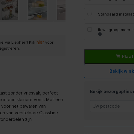
Standaard installa
Ik wil graag meer 
hier
e via Liebherr! Klik
voor
egistreren.
Plaat
Bekijk win
Bekijk bezorgopties e
ast zonder vriesvak, perfect
te in een kleinere vorm. Met een
te voor het bewaren van
en van verstelbare GlassLine
uronderdelen zijn