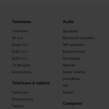
Hoogte
85 cm
Hoogte_verpakking
911 mm
Televisies
Audio
Kleur_deur
Wit
Televisies
Speakers
4K tv's
Bluetooth speakers
Koelmiddel
R600a
Smart tv's
Wifi speakers
Korte_omschrijving_product
Koeler ta
OLED tv's
Koptelefoons
QLED tv's
Oordopjes
Lengte_aansluitsnoer
200 cm
TV Beugels
Airpods
Accessoires
Home Cinema
Materiaal_deurdeksel
Staal
Soundbars
Telefoons & tablets
Materiaal_interieur
Kunststof
Hifi
Telefoons
Radio's
Model
Rd 1200
Smartphones
Computer
Netto_gewicht
30,3 kg
Tablets