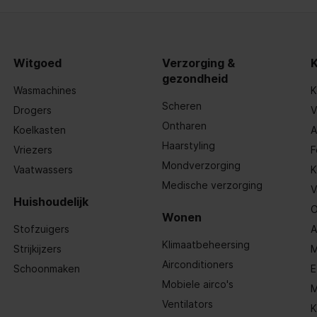
Witgoed
Verzorging &
gezondheid
Wasmachines
K
Scheren
Drogers
V
Ontharen
Koelkasten
A
Haarstyling
felmodel
Vriezers
F
Mondverzorging
Vaatwassers
K
Medische verzorging
V
Huishoudelijk
O
Wonen
Stofzuigers
A
 wit
Klimaatbeheersing
Strijkijzers
M
Airconditioners
Schoonmaken
E
Mobiele airco's
M
Ventilators
K