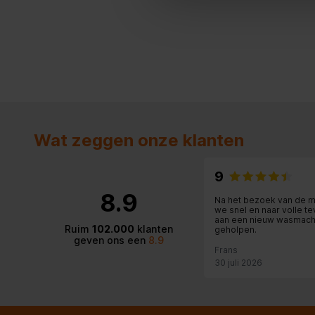
Handleiding - pdf
Hoogte
85 cm
Productinformatieblad - pdf
Breedte
50 cm
Diepte koelkasten
61 cm
Overige specificaties
Wat zeggen onze klanten
Aansluitwaarde
1,2 A
9
Aantal_compressoren
1
8.9
Na het bezoek van de m
we snel en naar volle t
Apart_regelbare_koelcircuits
aan een nieuw wasmach
1
Ruim
102.000
klanten
geholpen.
geven ons een
8.9
Frans
Behuizing
Wit
30 juli 2026
Breedte
50 cm
Breedte_verpakking
517 mm