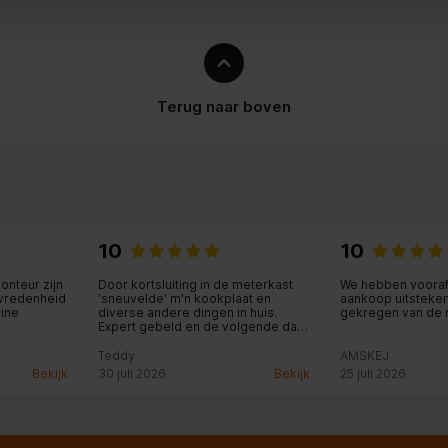
Terug naar boven
10
10
onteur zijn
Door kortsluiting in de meterkast
We hebben voora
evredenheid
'sneuvelde' m'n kookplaat en
aankoop uitsteke
ine
diverse andere dingen in huis.
gekregen van de
Expert gebeld en de volgende dag
kwam de medewerker al om de
nismaat op te meten. Kreeg daarna
Teddy
AMSKEJ
een email met enkele voorbeelden
Bekijk
30 juli 2026
Bekijk
25 juli 2026
van kookplaat. Ik kon m'n keuze
telefonisch doorgegeven. De
gekozen kookplaat moest wel
besteld worden. Na 2 dagen kreeg
ik bericht dat de kookplaat de