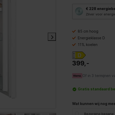
Met
€ 228
energieb
deze
knop
Zilver voor energ
opent
Youreko’s
tool
voor
85 cm hoog
energiebesparing.
Energieklasse D
111L koelen
399,-
Of in 3 termijnen v
Gratis standaard b
Wat kunnen wij nog mee
Bezorging begane