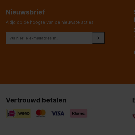
volgende dag binnen kwam en
werd een afspraak gemaakt voor
de dag daarna. Wat schets m'n
Nieuwsbrief
verbazing: dezelfde dag kwam de
medewerker de kookplaat al
Altijd op de hoogte van de nieuwste acties
brengen en inbouwen. Heel fijn.
Ook heeft hij m'n lamp, die ook
gesneuveld was door de
kortsluiting, vervangen. Bedankt
Expert.
Vertrouwd betalen
erde greep