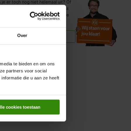
 je er toch nog niet helemaal uit? Of
raag? Stel jouw vraag rechtstreeks
bij jou in de buurt. Zij helpen je de
Over
raag over dit product
in de buurt
 media te bieden en om ons
ze partners voor social
nformatie die u aan ze heeft
lle cookies toestaan