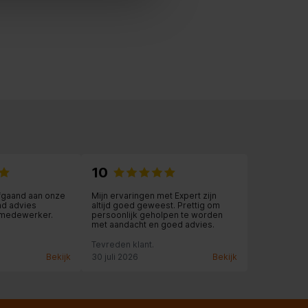
10
fgaand aan onze
Mijn ervaringen met Expert zijn
nd advies
altijd goed geweest. Prettig om
 medewerker.
persoonlijk geholpen te worden
met aandacht en goed advies.
Tevreden klant.
Bekijk
30 juli 2026
Bekijk