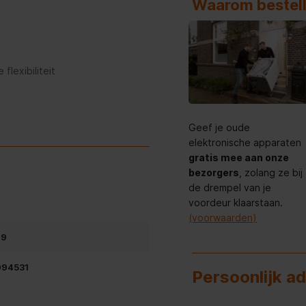
Waarom bestell
lexibiliteit
Geef je oude
elektronische apparaten
cm is de Liebherr Rd 1200-20
gratis mee aan onze
bovenblad is afneembaar,
bezorgers
, zolang ze bij
 De deur is voorzien van
de drempel van je
nde keukens kan worden
voordeur klaarstaan.
(voorwaarden)
69
94531
rgielabel D, biedt de Liebherr
Persoonlijk a
 Het geluidsniveau van 34 dB
es, waar stilte gewenst is.