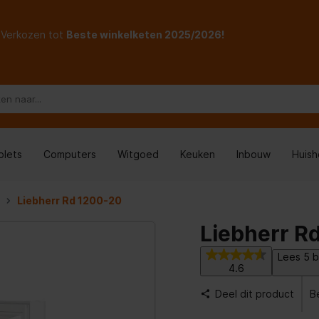
Verkozen tot
Beste winkelketen 2025/2026!
blets
Computers
Witgoed
Keuken
Inbouw
Huis
Liebherr Rd 1200-20
Liebherr R
Lees 5 b
4.6
Deel dit product
B