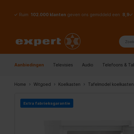
Ruim
102.000 klanten
geven ons gemiddeld een
8,9
Aanbiedingen
Televisies
Audio
Telefoons & Ta
Home
Witgoed
Koelkasten
Tafelmodel koelkasten
Extra fabrieksgarantie