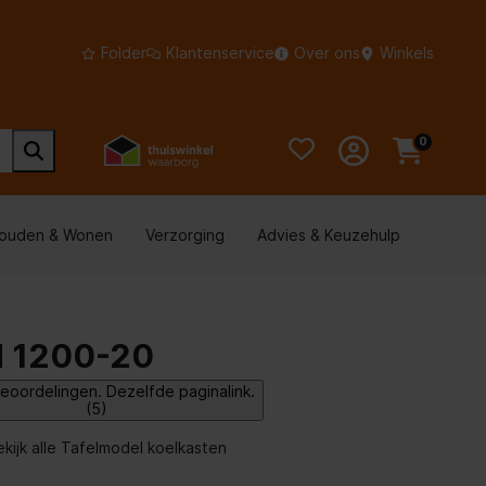
Folder
Klantenservice
Over ons
Winkels
0
houden & Wonen
Verzorging
Advies & Keuzehulp
d 1200-20
eoordelingen. Dezelfde paginalink.
(5)
ekijk alle Tafelmodel koelkasten