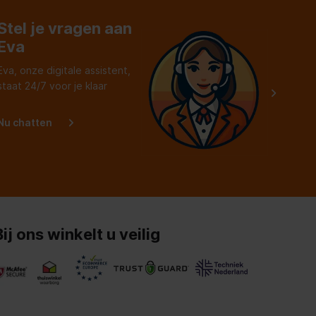
Stel je vragen aan
Eva
Eva, onze digitale assistent,
staat 24/7 voor je klaar
Nu chatten
Bij ons winkelt u veilig