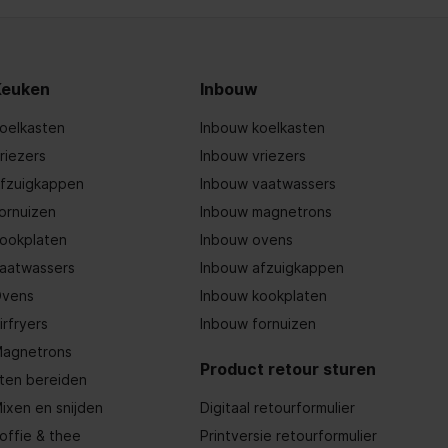
Keuken
Inbouw
oelkasten
Inbouw koelkasten
riezers
Inbouw vriezers
fzuigkappen
Inbouw vaatwassers
ornuizen
Inbouw magnetrons
ookplaten
Inbouw ovens
aatwassers
Inbouw afzuigkappen
vens
Inbouw kookplaten
irfryers
Inbouw fornuizen
agnetrons
Product retour sturen
ten bereiden
ixen en snijden
Digitaal retourformulier
offie & thee
Printversie retourformulier