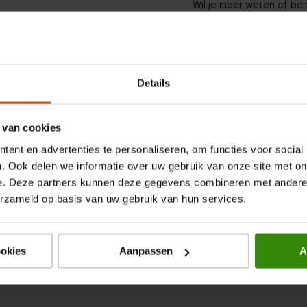
Wil je meer weten of ben
heb je nog een andere v
aan een van onze winkels 
 een groentelade, waarmee je
juiste keuze te maken
t zorgt de heldere LED-
de inhoud. Het bedieningspaneel
Details
Stel een v
een akoestisch deuralarm dat
.
Vind een winkel bij jou 
 van cookies
ent en advertenties te personaliseren, om functies voor social
20
. Ook delen we informatie over uw gebruik van onze site met on
ast?
e. Deze partners kunnen deze gegevens combineren met andere i
erzameld op basis van uw gebruik van hun services.
 vanwege ijsvorming?
en?
ookies
Aanpassen
A