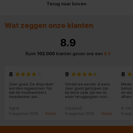
Terug naar boven
Energieverbruik_per_jaar
332 kWh
Frequentie
50/60 Hz
Wat zeggen onze klanten
Greep
Hevelgreep
8.9
Hoogte
185,5 cm
Ruim
102.000
klanten geven ons een
8.9
Instelbereik_temperatuur_vriezen
-15°C tot -28°C
Kleur_deur
Edelstaal
8
9
8
Koelmiddel
R600a
Zeer goed. De afspraken
Omdat we eerder al eens
Medew
worden nagekomen. Fijn
zeer goed geholpen zijn
behulp
dat de medewerkers
bij deze zaak zijn we nu
en dui
Korte_omschrijving_product
Side-by-Side
meedenken aan
weer teruggegaan voor
afhand
oplossingen.
aankoop van een JBL-
speaker. Weliswaar ietsje
Ingrid
CarolienS
N. Yil
duurder dan via internet
Lengte_aansluitsnoer
200 cm
(ca. 14 euro) maar dan heb
6 augustus 2026
Bekijk
6 augustus 2026
Bekijk
6 augu
je persoonlijk advies en
service erbij en dat is ons
Materiaal_deurdeksel
Edelstaal
dat zeker waard.