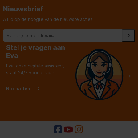
Model
XRFsd 5265
Nieuwsbrief
Netto_gewicht
156,2 kg
Altijd op de hoogte van de nieuwste acties
Positie_bedieningspaneel
Achter de deur
Spanning
220-240 V ~
Stel je vragen aan
Eva
Uitvoering
Prime
Eva, onze digitale assistent,
Verlichting_vriesdeel
LED verlichting
staat 24/7 voor je klaar
Verwarmde_wanden
beide zijden
Nu chatten
Verwisselbaar_deurrubber
Volume_totaal
661 l
Voorraad