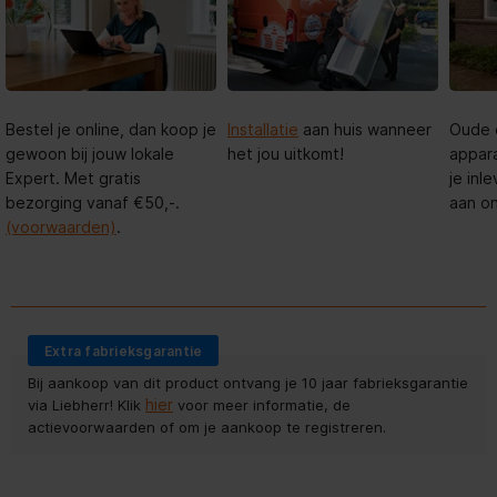
Bestel je online, dan koop je
Installatie
aan huis wanneer
Oude 
gewoon bij jouw lokale
het jou uitkomt!
appar
Expert. Met gratis
je in
bezorging vanaf €50,-.
aan o
(voorwaarden)
.
Extra fabrieksgarantie
Bij aankoop van dit product ontvang je 10 jaar fabrieksgarantie
hier
via Liebherr! Klik
voor meer informatie, de
actievoorwaarden of om je aankoop te registreren.