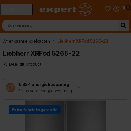
0
MENU
Amerikaanse koelkasten
Liebherr XRFsd 5265-22
Liebherr XRFsd 5265-22
Deel dit product
Met
€ 634
energiebesparing
deze
knop
Brons voor energiebesparing
opent
Youreko’s
tool
voor
Extra fabrieksgarantie
energiebesparing.