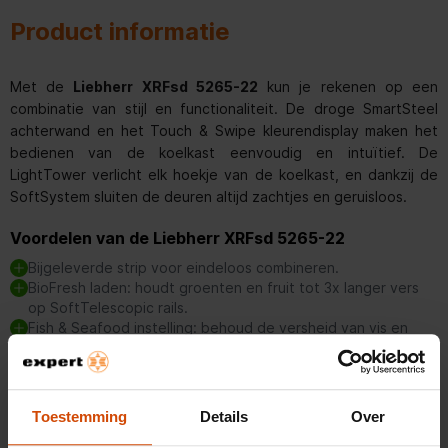
Product informatie
Met de
Liebherr XRFsd 5265-22
kun je rekenen op een
combinatie van stijl en functionaliteit. De droge SmartSteel
achterwand en het Touch & Swipe kleurendisplay maken het
bedienen van de koelkast eenvoudig en intuïtief. De
LightTower verlicht elk hoekje van de koelkast, en dankzij de
SoftSystem sluiten de deuren altijd zachtjes en geruisloos.
Voordelen van de Liebherr XRFsd 5265-22
Bijgeleverde strip voor eindeloos combineren.
BioFresh laden: houdt groenten en fruit tot 3x langer vers
op SoftTelescopic rails.
Fish & Seafood instelling: behoud de versheid van vis en
zeevruchten bij -2°C.
NoFrost technologie: je hoeft het vriesdeel nooit meer
Lees meer
handmatig te ontdooien.
IceTower: altijd 8 kilo ijsblokjes beschikbaar dankzij het
Toestemming
Details
Over
uittrekbare plateau en de vaste wateraansluiting.