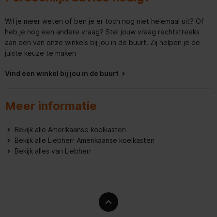
Aanvullende informatie - Liebherr XRFsd 5265-22
Overige specificaties
Wil je meer weten of ben je er toch nog niet helemaal uit? Of
Handleiding - pdf
heb je nog een andere vraag? Stel jouw vraag rechtstreeks
Geschikt_voor_onverwarmde_ruimte
> 0°C
aan een van onze winkels bij jou in de buurt. Zij helpen je de
Productinformatieblad - pdf
juiste keuze te maken
Aansluitwaarde
2,5 A
Vind een winkel bij jou in de buurt
Aantal_sterren_vriesdeel
4 Vriesdeel
Apart_regelbare_koelcircuits
2
Meer informatie
Behuizing
Staalgrijs
Bekijk alle Amerikaanse koelkasten
Breedte
Bekijk alle Liebherr Amerikaanse koelkasten
120,4 cm
Bekijk alles van Liebherr
Bruto_gewicht
165,6 kg
Diepte
67,5 cm
Energieklasse
D