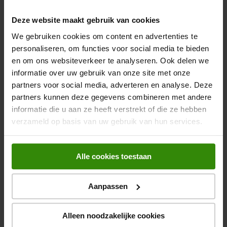
Productspecificaties
Deze website maakt gebruik van cookies
Stel je eigen combinatie samen
We gebruiken cookies om content en advertenties te
Algemeen
Met de bijgeleverde strip is het mogelijk om losse onderdelen
personaliseren, om functies voor social media te bieden
aan elkaar te koppelen, je kunt hierdoor meerdere opties van
en om ons websiteverkeer te analyseren. Ook delen we
Artikelnummer
372638033
plaatsen uitvoeren. Zo stel je zelf je Amerikaanse koelkast
informatie over uw gebruik van onze site met onze
samen.
partners voor social media, adverteren en analyse. Deze
EAN
4016803143871
partners kunnen deze gegevens combineren met andere
Innovatieve technologie voor optimale versheid
informatie die u aan ze heeft verstrekt of die ze hebben
Belangrijkste kenmerken
De 3 BioFresh laden zorgen ervoor dat jouw groenten en fruit
verzameld op basis van uw gebruik van hun services.
tot 3 keer langer vers blijven. De Fish & Seafood lade is
Kleur
Zilver
perfect voor het bewaren van vis en zeevruchten, zodat je
altijd de maximale versheid behoudt. Met SoftTelescopic rails
Energieklasse
D
Alle cookies toestaan
trek je de laden soepel en gemakkelijk open.
Netto inhoud (koelen)
384 l
Gemak en flexibiliteit in de keuken
Aanpassen
Bekijk alle specificaties
Dankzij de NoFrost technologie in het vriesgedeelte hoef je
Netto inhoud (vriezen)
278 l
nooit meer handmatig te ontdooien. En met de IceTower
Alleen noodzakelijke cookies
beschik je altijd over een ruime voorraad ijsblokjes voor
No Frost