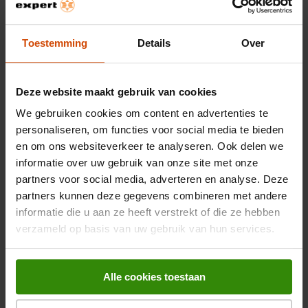
bakken van brood en gebak.
Energieklasse
A+
Eenvoudige reiniging dankzij PerfectClean
Toestemming
Details
Over
Nishoogte inbouw ovens
59 cm
De ovenruimte is voorzien van een PerfectClean-uitvoering,
Bekijk alle specificaties
waardoor etensresten minder snel aankoeken en je de oven
Nisbreedte inbouw ovens
56 cm
Deze website maakt gebruik van cookies
moeiteloos schoon kunt houden.
We gebruiken cookies om content en advertenties te
Nisdiepte inbouw ovens
55 cm
Slimme bediening met Miele@home
personaliseren, om functies voor social media te bieden
Beoordelingen
en om ons websiteverkeer te analyseren. Ook delen we
Met Miele@home kun je de oven verbinden met je
Maximale temperatuur
250 °C
inbouw ovens
thuisnetwerk en bedienen via een app, waardoor je altijd en
informatie over uw gebruik van onze site met onze
OVERZICHT VAN SCORES
overal controle hebt over je kookproces.
partners voor social media, adverteren en analyse. Deze
Selecteer hieronder een rij om beoordelingen te filteren.
Netto inhoud inbouw ovens
76 l
partners kunnen deze gegevens combineren met andere
informatie die u aan ze heeft verstrekt of die ze hebben
0 sterren
sterren
0
Aanvullende informatie - Miele DGC 7450
Stoomfunctie inbouw ovens
0 beoord
verzameld op basis van uw gebruik van hun services.
0 sterren
sterren
0
0 beoord
Handleiding - pdf
0 sterren
sterren
0
Type reiniging
Katalytisch (achter)
0 beoord
0 sterren
sterren
0
Productinformatieblad - pdf
0 beoord
Alle cookies toestaan
0 sterren
sterren
0
Binnenverlichting
Energielabel - pdf
0 beoord
ALGEMENE SCORE