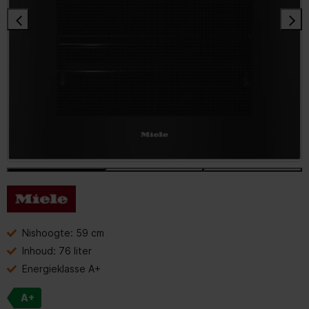
Nishoogte: 59 cm
Inhoud: 76 liter
Energieklasse A+
A+