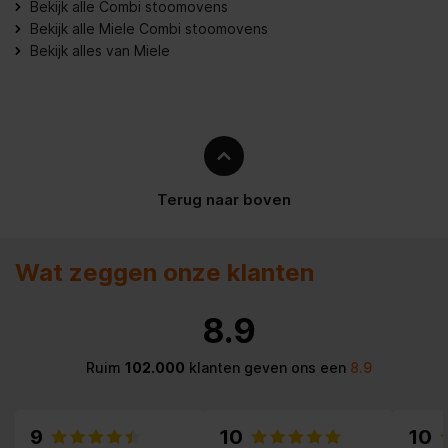
Uitvoering
Inbouw
Bekijk alle Combi stoomovens
Bekijk alle Miele Combi stoomovens
Afstandsbediening, Knop,
Bekijk alles van Miele
Type bedienings- en
Schuifknop, Touch control,
signaleringselementen
Via app
Nisdiepte
550 mm
Frequentie
50
Terug naar boven
Automatisch uitschakelen,
Ingebruiknamebeveiliging,
Veiligheidssysteem
Koel front,
Veiligheidscontrole
Apparaat vergrendeld
Wat zeggen onze klanten
Spanning
220-240 V
8.9
Watertoevoer
Waterreservoir
Ruim
102.000
klanten geven ons een
8.9
Maximale nisbreedte
568 mm
9
10
10
Geïntegreerd