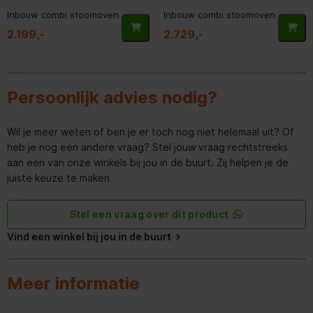
Inbouw combi stoomoven
Inbouw combi stoomoven
Diepte inclusief verpakking
689 mm
2.199,-
2.729,-
Hoogte van het product
596 mm
Hoogte inclusief verpakking
747 mm
Persoonlijk advies nodig?
Brutogewicht
49 kg
Wil je meer weten of ben je er toch nog niet helemaal uit? Of
heb je nog een andere vraag? Stel jouw vraag rechtstreeks
Nettogewicht
42 kg
aan een van onze winkels bij jou in de buurt. Zij helpen je de
juiste keuze te maken
Breedte van het product
595 mm
Breedte inclusief verpakking
671 mm
Stel een vraag over dit product
Vind een winkel bij jou in de buurt
Belangrijkste kleur van het
Roestvrij staal/Blank staal
product
Meer informatie
Aansluitwaarde (W)
3500 W