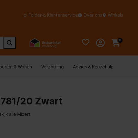
Folder
Klantenservice
Over ons
Winkels
0
houden & Wonen
Verzorging
Advies & Keuzehulp
3781/20 Zwart
kijk alle Mixers