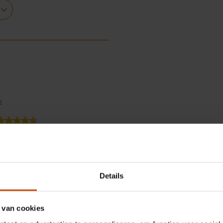
rt
E
1 beoordelingen
 5 sterren.
 4 sterren.
Details
3 sterren.
terren.
r
 ster.
 van cookies
Sorteren op
Regionaal