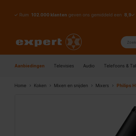
Ruim
102.000 klanten
geven ons gemiddeld een
8,9
Aanbiedingen
Televisies
Audio
Telefoons & Ta
Home
Koken
Mixen en snijden
Mixers
Philips 