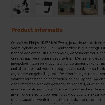
Product informatie
Ontdek de Philips HR3781/20 Zwart, jouw nieuwe keukenhel
veelzijdigheid van een 3-in-1 keukenmixer in huis brengt. O
bent of een enthousiaste hobbykok, deze handmixer is ont
creaties naar een hoger niveau te tillen. Met zijn anti-spet
moeiteloos mixen en kneden zonder de gebruikelijke rommel
niet alleen een lust voor het oog met zijn strakke zwarte 
ergonomie en gebruiksgemak. De mixer is uitgerust met een
vaatwasserbestendige onderdelen, en een ingebouwd disp
gebruiksgemak. Met een gewicht van slechts 1,84 kg en ee
mixer een lichtgewicht krachtpatser in jouw keuken. De mi
mixen, ondersteund door een turboknop voor die extra boo
geen planeetomwenteling heeft, biedt de mixer toch een 
bevat een handige maatbeker, deeghaken, kloppers, en een f