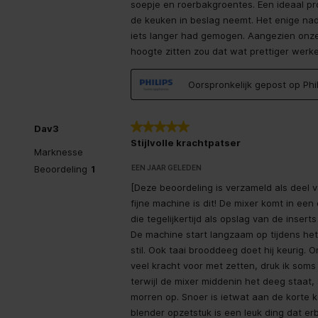
soepje en roerbakgroentes. Een ideaal prod
Vermogen
500 W
de keuken in beslag neemt. Het enige nade
iets langer had gemogen. Aangezien onze
AC-ingangsfrequentie
50-60 Hz
hoogte zitten zou dat wat prettiger werk
AC-ingangsspanning
220-240 
Oorspronkelijk gepost op Ph
Aantal snelheden
5
5 van 5 sterren.
Dav3
Materiaal
Stijlvolle krachtpatser
Marknesse
EEN JAAR GELEDEN
Beoordeling
1
Materiaal kommen
Kunststo
[Deze beoordeling is verzameld als deel 
fijne machine is dit! De mixer komt in e
Mixer
die tegelijkertijd als opslag van de insert
De machine start langzaam op tijdens het 
Variable snelheid
stil. Ook taai brooddeeg doet hij keurig. 
veel kracht voor met zetten, druk ik soms
terwijl de mixer middenin het deeg staat
morren op. Snoer is ietwat aan de korte 
blender opzetstuk is een leuk ding dat erb