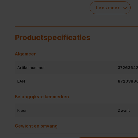
tools binnen handbereik hebt voor elke taak. Met een ve
Lees meer
verschillende snelheden, aangepast aan jouw behoeften, i
krachtpatser. De variabele snelheid zorgt ervoor dat je vol
mixtaak. Maak je geen zorgen over de schoonmaak; de Phil
ontworpen met jouw gemak in gedachten, met vaatwasserb
Productspecificaties
opruimen tot een fluitje van een cent maken. Stap nu over
en ervaar zelf de kracht van de Philips HR3781/20 Zwart in
Algemeen
Artikelnummer
3726364
BEKROOND DOOR KIESKEURIG
Best Reviewed
EAN
8720389
Elke maand test elke maand tientallen p
Belangrijkste kenmerken
producten verdienen het predicaat "Best
HR3781/20 Zwart is uitgeroepen tot Bes
Mixers. Meer weten? Lees hier de
Kleur
Zwart
volledige testresultaten van Kieskeur
tabblad).
Gewicht en omvang