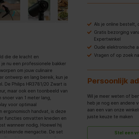
Als je online bestelt
Gratis bezorging van
Expertwinkel
Oude elektronische 
Vragen of op zoek n
d die de kracht en
f je nu een professionele bakker
worpen om jouw culinaire
ter ontwerp en lang bereik, kun je
Persoonlijk a
. De Philips HR3781/20 Zwart is
kleur, maar ook een toonbeeld van
Wil je meer weten of ben
 snoer van 1 meter lang,
heb je nog een andere v
lay voor optimaal
aan een van onze winkels 
n ergonomisch handvat, is deze
juiste keuze te maken
xer functies omvatten kneden en
st wanneer nodig. Hoewel hij
uitstekende mengactie. De set
Stel een v
ijnsnijder, waardoor je alle