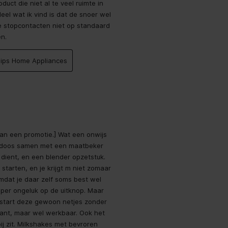
uct die niet al te veel ruimte in
el wat ik vind is dat de snoer wel
 stopcontacten niet op standaard
en.
V
ilips Home Appliances
f
van een promotie.] Wat een onwijs
en doos samen met een maatbeker
s dient, en een blender opzetstuk.
starten, en je krijgt m niet zomaar
Omdat je daar zelf soms best wel
 per ongeluk op de uitknop. Maar
, start deze gewoon netjes zonder
kant, maar wel werkbaar. Ook het
ij zit. Milkshakes met bevroren