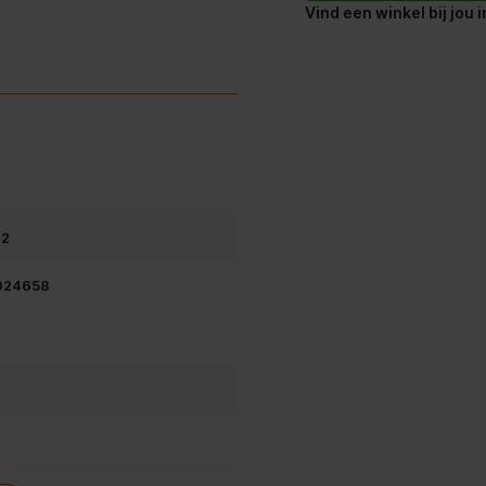
Vind een winkel bij jou 
rmogen van 500 W en 5
s deze mixer een ware
ledige controle hebt over elke
ips HR3781/20 Zwart is
estendige onderdelen die het
 op deze veelzijdige keukenhulp
 jouw keuken!
22
024658
roducten. En alleen de beste
 Reviewed". En de Philips
t Reviewed in de categorie
ig
(link opent in nieuw