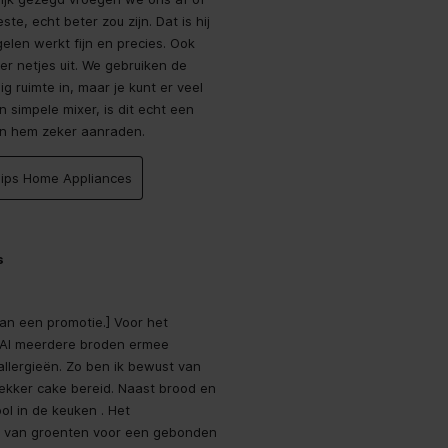
te, echt beter zou zijn. Dat is hij
elen werkt fijn en precies. Ook
er netjes uit. We gebruiken de
ig ruimte in, maar je kunt er veel
 simpele mixer, is dit echt een
den hem zeker aanraden.
ilips Home Appliances
s
van een promotie.] Voor het
 Al meerdere broden ermee
lergieën. Zo ben ik bewust van
lekker cake bereid. Naast brood en
ol in de keuken . Het
n van groenten voor een gebonden