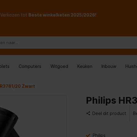
Verkozen tot
Beste winkelketen 2025/2026!
blets
Computers
Witgoed
Keuken
Inbouw
Huis
HR3781/20 Zwart
Philips HR
Deel dit product
Be
Philips