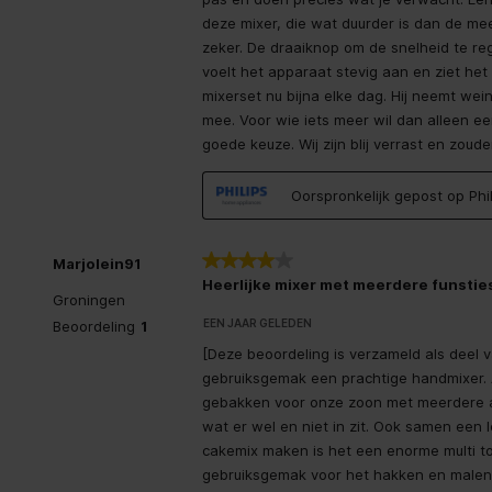
deze mixer, die wat duurder is dan de mees
Prestatie
zeker. De draaiknop om de snelheid te reg
voelt het apparaat stevig aan en ziet het 
Turboknop
mixerset nu bijna elke dag. Hij neemt wein
mee. Voor wie iets meer wil dan alleen een
Planeetomwenteling
goede keuze. Wij zijn blij verrast en zou
Inhoud van de verpakking
Oorspronkelijk gepost op Ph
Maatbeker
4 van 5 sterren.
Marjolein91
Heerlijke mixer met meerdere funstie
Deeghaken
Groningen
EEN JAAR GELEDEN
Beoordeling
1
Kloppers
[Deze beoordeling is verzameld als deel 
gebruiksgemak een prachtige handmixer.
gebakken voor onze zoon met meerdere al
Fijnsnijder
wat er wel en niet in zit. Ook samen een 
cakemix maken is het een enorme multi to
Energie
gebruiksgemak voor het hakken en male