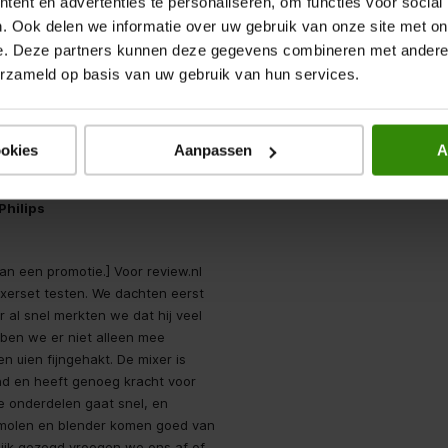
ent en advertenties te personaliseren, om functies voor social
. Ook delen we informatie over uw gebruik van onze site met on
Geef een popup weer met informat
Regionale beoordelingen
e. Deze partners kunnen deze gegevens combineren met andere i
erzameld op basis van uw gebruik van hun services.
f
staal
ookies
Aanpassen
A
Philips
an een promotie.] Voor review.nl
xerset testen. We dachten eerst
al snel merkten we dat hij veel
ben we er niet alleen mee
 uien fijngehakt. De mixer is
hand en heeft genoeg kracht voor
de onderdelen gaat snel, en
molen en blender komen goed van
ixen
lijk gezegd vroegen we ons af of