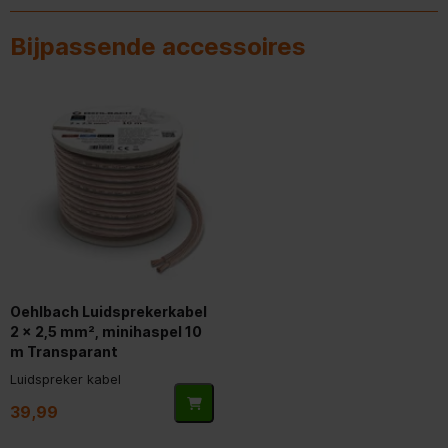
Aanbevolen gebruik
Universeel
Bijpassende accessoires
Bluetooth
Diameter
2,54 cm (1")
hogetonenluidspreker
Diameter woofer
16,5 cm (6.5")
Tweeter
Luidspreker soort
5-weg
Poorten & interfaces
Oehlbach Luidsprekerkabel
2 x 2,5 mm², minihaspel 10
Versterkeraansluiting
m Transparant
(binding post)
Luidspreker kabel
Netwerk
39,99