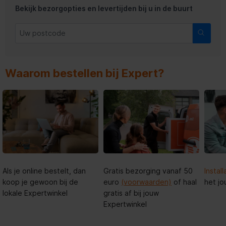
Bekijk bezorgopties en levertijden bij u in de buurt
Waarom bestellen bij Expert?
Als je online bestelt, dan
Gratis bezorging vanaf 50
Install
koop je gewoon bij de
euro
(voorwaarden)
of haal
het jo
lokale Expertwinkel
gratis af bij jouw
Expertwinkel