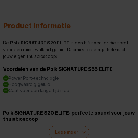
Product informatie
De
Polk SIGNATURE S20 ELITE
is een hifi speaker die zorgt
voor een ruimtevullend geluid. Daarmee creëer je helemaal
jouw eigen thuisbioscoop!
Voordelen van de Polk SIGNATURE S55 ELITE
Power Port-technologie
Hoogwaardig geluid
Gaat voor een lange tijd mee
Polk SIGNATURE S20 ELITE: perfecte sound voor jouw
thuisbioscoop
Geluid komt pas echt tot leven met de geweldige Polk
Lees meer
Signature S20 Elite hifi speaker! Door de toegevoegde