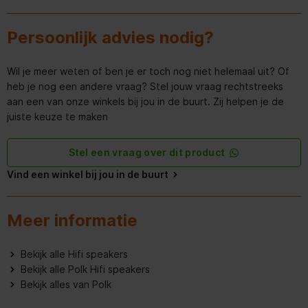
Frequentiebereik
41 - 40000 Hz
Persoonlijk advies nodig?
Audio
Crossover frequentie
2400 Hz
Wil je meer weten of ben je er toch nog niet helemaal uit? Of
heb je nog een andere vraag? Stel jouw vraag rechtstreeks
Versterker
aan een van onze winkels bij jou in de buurt. Zij helpen je de
juiste keuze te maken
Woofer
Stel een vraag over dit product
Driver cone material
Polypropyleen
Vind een winkel bij jou in de buurt
Aantal tweeter drivers
1
Meer informatie
Versterker
Bekijk alle Hifi speakers
aanbevolen
20 W
versterkingskracht (min)
Bekijk alle Polk Hifi speakers
Bekijk alles van Polk
Aanbevolen
125 W