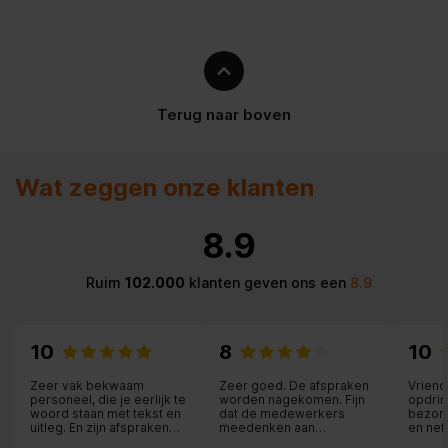
versterkingskracht (max)
Luidsprekers
Aantal woofer drivers
1
Terug naar boven
Speaker omsluiting
Geporteerd
Wat zeggen onze klanten
Standaard-monteerbaar,
Speaker plaatsing
Tafelblad/Boekenplank
8.9
Antenne
Ruim
102.000
klanten geven ons een
8.9
Gevoeligheid
86 dB
Subwoofer
10
8
10
Zeer vak bekwaam
Zeer goed. De afspraken
Vriend
Aantal drivers
2
personeel, die je eerlijk te
worden nagekomen. Fijn
opdrin
woord staan met tekst en
dat de medewerkers
bezorg
uitleg. En zijn afspraken
meedenken aan
en net
nakomen, ik kan nog veel
oplossingen.