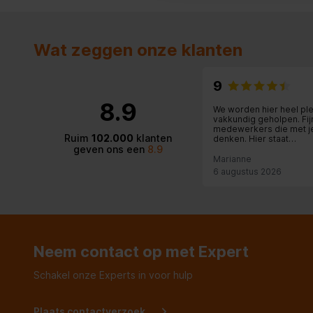
Technische details
Ei consistentie
Hard
Wat zeggen onze klanten
Energie
9
8.9
Vermogen
420 W
We worden hier heel ple
vakkundig geholpen. Fij
medewerkers die met j
Ruim
102.000
klanten
denken. Hier staat
Eierkoker
geven ons een
8.9
klantvriendelijkheid no
Marianne
Eieren capaciteit
6 eieren
6 augustus 2026
Neem contact op met Expert
Schakel onze Experts in voor hulp
Plaats contactverzoek