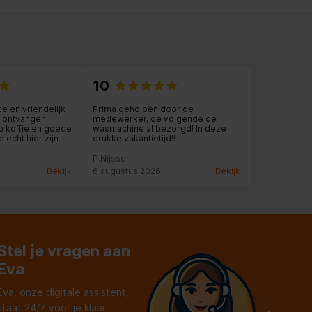
10
e en vriendelijk
Prima geholpen door de
e ontvangen
medewerker, de volgende de
p koffie en goede
wasmachine al bezorgd! In deze
e echt hier zijn.
drukke vakantietijd!!
P.Nijssen
Bekijk
6 augustus 2026
Bekijk
Stel je vragen aan
Eva
Eva, onze digitale assistent,
staat 24/7 voor je klaar