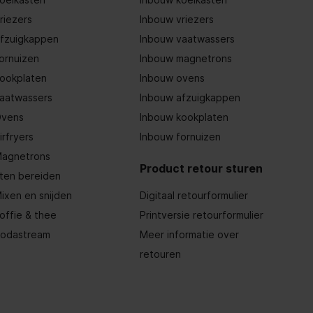
riezers
Inbouw vriezers
fzuigkappen
Inbouw vaatwassers
ornuizen
Inbouw magnetrons
ookplaten
Inbouw ovens
aatwassers
Inbouw afzuigkappen
vens
Inbouw kookplaten
irfryers
Inbouw fornuizen
agnetrons
Product retour sturen
ten bereiden
ixen en snijden
Digitaal retourformulier
offie & thee
Printversie retourformulier
odastream
Meer informatie over
retouren