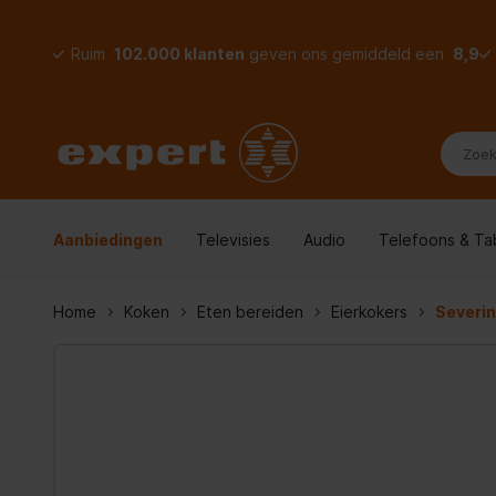
Ruim
102.000 klanten
geven ons gemiddeld een
8,9
Aanbiedingen
Televisies
Audio
Telefoons & Ta
Home
Koken
Eten bereiden
Eierkokers
Severi