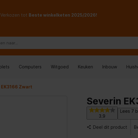
Verkozen tot
Beste winkelketen 2025/2026!
blets
Computers
Witgoed
Keuken
Inbouw
Huis
n EK3166 Zwart
Severin EK
Lees 7 b
3.9
Deel dit product
Be