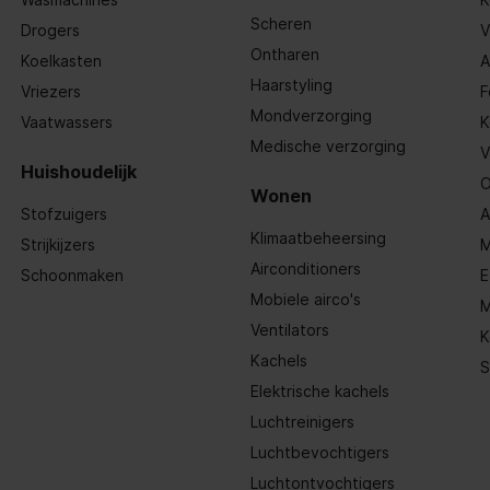
Scheren
Drogers
V
Ontharen
Koelkasten
A
Haarstyling
Vriezers
F
Mondverzorging
Vaatwassers
K
Medische verzorging
V
Huishoudelijk
O
Wonen
Stofzuigers
A
Klimaatbeheersing
Strijkijzers
M
Airconditioners
Schoonmaken
E
Mobiele airco's
M
Ventilators
K
Kachels
S
Elektrische kachels
Luchtreinigers
Luchtbevochtigers
Luchtontvochtigers