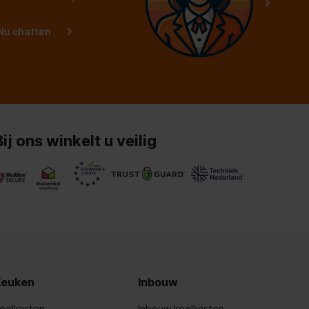
Nu chatten
Bij ons winkelt u veilig
Keuken
Inbouw
oelkasten
Inbouw koelkasten