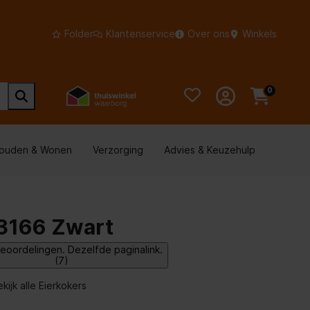
Folder
Klantenservice
Over ons
Winkels
0
houden & Wonen
Verzorging
Advies & Keuzehulp
3166 Zwart
eoordelingen. Dezelfde paginalink.
(7)
kijk alle Eierkokers