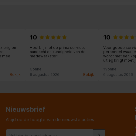
10
10
zierig en
Heel blij met de prima service,
Voor goede servic
ne
aandacht en kundigheid van de
personeel waar j
e mee
medewerkster!
wordt met een ko
uitleg krijgt moet j
g voorop.
Gonne
Yvonne
Bekijk
6 augustus 2026
Bekijk
6 augustus 2026
Nieuwsbrief
Altijd op de hoogte van de nieuwste acties