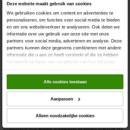
Genau wie beschrieben.
Deze website maakt gebruik van cookies
Snucky
We gebruiken cookies om content en advertenties te
PRODUCT GEKOCHT
personaliseren, om functies voor social media te bieden
en om ons websiteverkeer te analyseren. Ook delen we
5 JAAR GELEDEN
informatie over uw gebruik van onze site met onze
Vor einem Monat gekauft und keine Sekunde bereut. Sehr zu
partners voor social media, adverteren en analyse. Deze
empfehlen.
partners kunnen deze gegevens combineren met andere
Met Google vertalen
informatie die u aan ze heeft verstrekt of die ze hebben
verzameld op basis van uw gebruik van hun services.
Oorspronkelijk gepost op expert.de
5 van 5 sterren.
Alle cookies toestaan
Waffelautomat Duo WA 2106 von Severin
Manfred112
Aanpassen
PRODUCT GEKOCHT
5 JAAR GELEDEN
Alleen noodzakelijke cookies
Das Gerät erfüllt in allen Punkten die Erwartung. In einem
Arbeitsschritt zwei Waffeln zuzubereiten ist einfach praktisch. Die