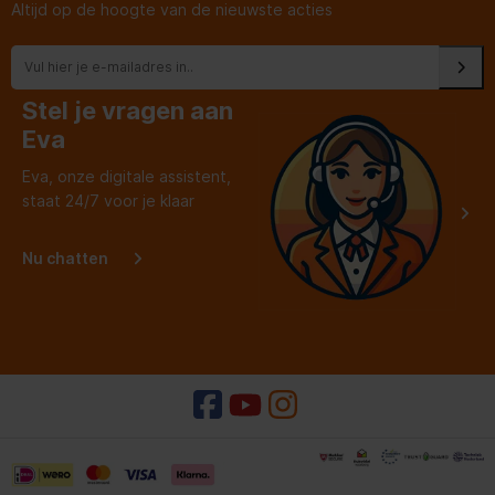
Altijd op de hoogte van de nieuwste acties
Stel je vragen aan
Eva
Eva, onze digitale assistent,
staat 24/7 voor je klaar
Nu chatten