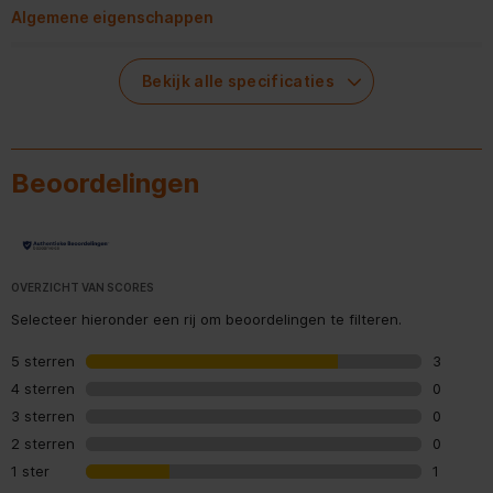
Algemene eigenschappen
Anti-aanbaklaag
Bekijk alle specificaties
Instelbare thermostaat
Snoeropslag
Beoordelingen
Technische details
Aantal wafels
2 wafel(s)
OVERZICHT VAN SCORES
Selecteer hieronder een rij om beoordelingen te filteren.
Wafel vorm
Cirkel, Figuur
5 sterren
sterren
3
3 beoord
Energie
4 sterren
sterren
0
0 beoord
3 sterren
sterren
0
0 beoord
Vermogen
1200 W
2 sterren
sterren
0
0 beoord
1 ster
sterren
1
1 beoord