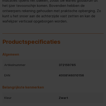
indicaties tijdens het bakken, zodat uw wafels goudbruin uit
het ijzer tevoorschijn komen. Bovendien hebben de
ontwerpers rekening gehouden met praktische opberging. Zo
kunt u het snoer aan de achterzijde vast zetten en kan de
wafelijzer verticaal opgeborgen worden.
Productspecificaties
Algemeen
Artikelnummer
372159785
EAN
4008146010156
Belangrijkste kenmerken
Kleur
Zwart