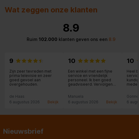
Wat zeggen onze klanten
8.9
Ruim
102.000
klanten geven ons een
8.9
9
10
10
Zijn zeer tevreden met
Een winkel met een fijne
Heel b
prima televisie en zeer
service en vriendelijk
servic
goed gevoel aan
personeel. Ik ben goed
kundig
overgehouden.
geadviseerd. Vervolgens
medew
is het product (een tv)
thuis bezorgd en
de Haas
Manuela
Gonne
geïnstalleerd met de
nodige uitleg. Heel prettig!
6 augustus 2026
Bekijk
6 augustus 2026
Bekijk
6 augu
Nieuwsbrief