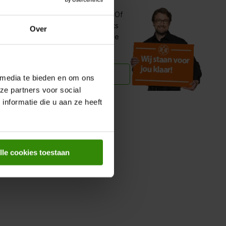
 je er toch nog niet helemaal uit? Of
raag? Stel jouw vraag rechtstreeks
Over
bij jou in de buurt. Zij helpen je de
raag over dit product
 media te bieden en om ons
ze partners voor social
in de buurt
nformatie die u aan ze heeft
lle cookies toestaan