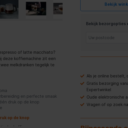
Bekijk win
Bekijk bezorgopties e
espresso of latte macchiato?
Bij deze koffiemachine zit een
 twee melkdranken tegelijk te
Als je online bestelt
Gratis bezorging van
Expertwinkel
roma
rbereiding en perfecte smaak
Oude elektronische 
t één druk op de knop
Vragen of op zoek n
ie
ruk op de knop
ische koffie- en