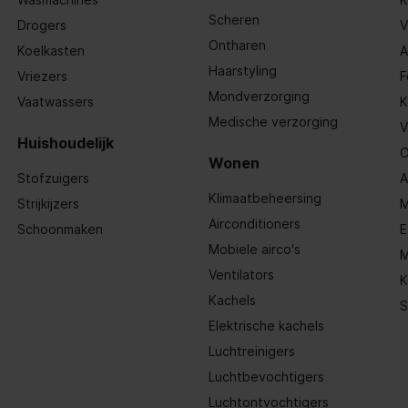
Scheren
Drogers
V
Ontharen
Koelkasten
A
trol;Tuimelschakelaar
Haarstyling
Vriezers
F
Mondverzorging
Vaatwassers
K
Medische verzorging
V
Huishoudelijk
O
Wonen
Stofzuigers
A
Klimaatbeheersing
Strijkijzers
M
Airconditioners
Schoonmaken
E
Mobiele airco's
M
tekker, 2-polig (Schuko-/Gardy.
Ventilators
ng stekker wordt standaard
K
erd)
Kachels
S
Elektrische kachels
ling als waterreservoir leeg
 niet mogelijk als tresterbak
Luchtreinigers
king niet mogelijk als
rvoir ontbreekt;Werking niet
Luchtbevochtigers
als zetgroep ontbreekt;Werking
ijk als zijdeur
Luchtontvochtigers
;Werking niet mogelijk tijdens