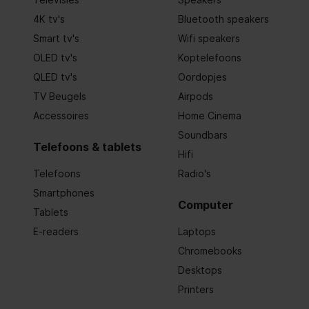
Materiaal bedieningspaneel
kunststof
4K tv's
Bluetooth speakers
Smart tv's
Wifi speakers
Type bedienings- en signaleringselementen
Touch Con
OLED tv's
Koptelefoons
Lengte elektriciteitssnoer
100 cm
QLED tv's
Oordopjes
TV Beugels
Airpods
Frequentie
50/60
Accessoires
Home Cinema
HOT_WATER_SPOUT
Soundbars
Telefoons & tablets
Hifi
Verlichting
Telefoons
Radio's
Smartphones
Normale s
Computer
Type stekker
met aardi
Tablets
meegelev
E-readers
Laptops
Vergrende
Chromebooks
is;Werking
vol is;Wer
Desktops
Veiligheidssysteem
waterrese
mogelijk 
Printers
niet mogel
openstaat