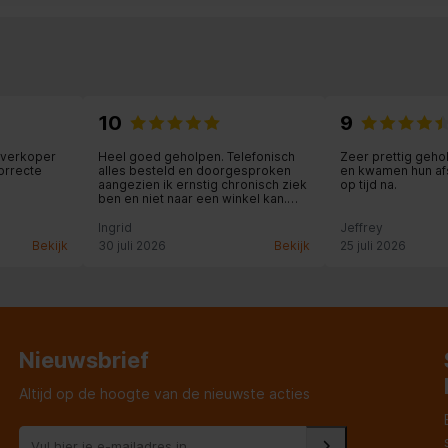
10
9
 verkoper
Heel goed geholpen. Telefonisch
Zeer prettig geho
correcte
alles besteld en doorgesproken
en kwamen hun af
aangezien ik ernstig chronisch ziek
op tijd na.
ben en niet naar een winkel kan.
Een bezorgdatum afgesproken.
Alles keurig bezorgd. En
Ingrid
Jeffrey
aangesloten. Vriendelijke en
Bekijk
30 juli 2026
Bekijk
25 juli 2026
behulpzame medewerkers..
Nieuwsbrief
Altijd op de hoogte van de nieuwste acties