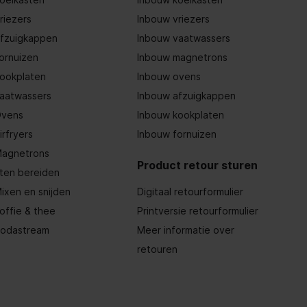
riezers
Inbouw vriezers
fzuigkappen
Inbouw vaatwassers
ornuizen
Inbouw magnetrons
ookplaten
Inbouw ovens
aatwassers
Inbouw afzuigkappen
vens
Inbouw kookplaten
irfryers
Inbouw fornuizen
agnetrons
Product retour sturen
ten bereiden
ixen en snijden
Digitaal retourformulier
offie & thee
Printversie retourformulier
odastream
Meer informatie over
retouren