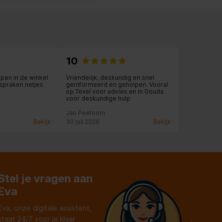
10
lpen in de winkel
Vriendelijk, deskundig en snel
spraken netjes
geïnformeerd en geholpen. Vooral
op Texel voor advies en in Gouda
voor deskundige hulp
Jan Peetoom
Bekijk
30 juli 2026
Bekijk
Stel je vragen aan
Eva
Eva, onze digitale assistent,
staat 24/7 voor je klaar