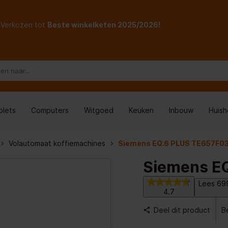
Verkozen tot
Beste winkelketen 2025/2026!
blets
Computers
Witgoed
Keuken
Inbouw
Huis
Volautomaat koffiemachines
Siemens EQ.6 PLUS TE657F0
Siemens E
Lees 699
4.7
Deel dit product
B