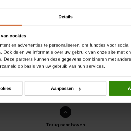
Wil je meer weten of ben
heb je nog een andere v
Details
aan een van onze winkels 
juiste keuze te maken
 van cookies
Stel een v
ent en advertenties te personaliseren, om functies voor social
. Ook delen we informatie over uw gebruik van onze site met on
Vind een winkel bij jou 
e. Deze partners kunnen deze gegevens combineren met andere i
erzameld op basis van uw gebruik van hun services.
ookies
Aanpassen
A
sch
Terug naar boven