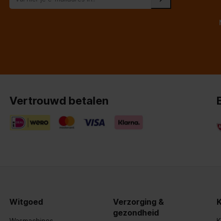
Vertrouwd betalen
eem
Witgoed
Verzorging &
gezondheid
Wasmachines
K