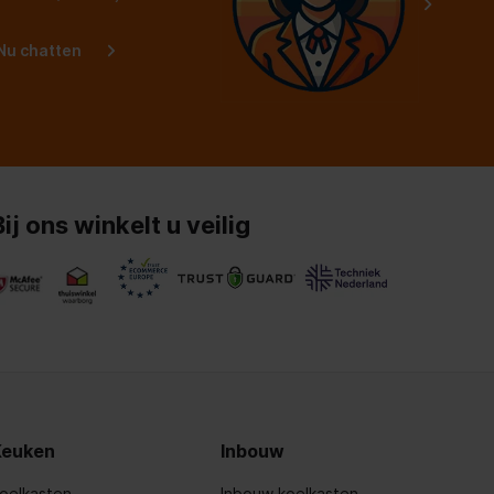
Nu chatten
Bij ons winkelt u veilig
Keuken
Inbouw
oelkasten
Inbouw koelkasten