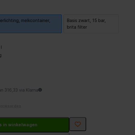
verlichting, melkcontainer,
Basis zwart, 15 bar,
brita filter
l
g
an 316,33 via Klarna
oorwaarden
s in winkelwagen