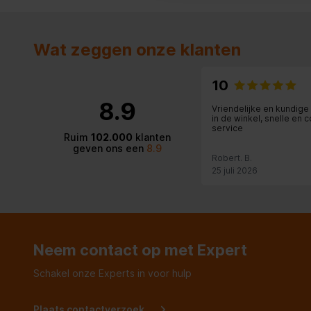
Instelbare koffiesterkte
Wat zeggen onze klanten
Instelbare watertemperatuur volautomaten
10
Cappuccino maken
8.9
Vriendelijke en kundige
in de winkel, snelle en 
service
Latte macchiato maken
Ruim
102.000
klanten
geven ons een
8.9
Robert. B.
Espresso maken
25 juli 2026
Koffie maken
Overige specificaties
Neem contact op met Expert
Diepte van het product
468 mm
Schakel onze Experts in voor hulp
Diepte inclusief verpakking
430 mm
Plaats contactverzoek