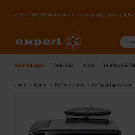
Ruim
102.000 klanten
geven ons gemiddeld een
8,9
Aanbiedingen
Televisies
Audio
Telefoons & Ta
Home
Wonen
Koffie en thee
Koffiezetapparaten