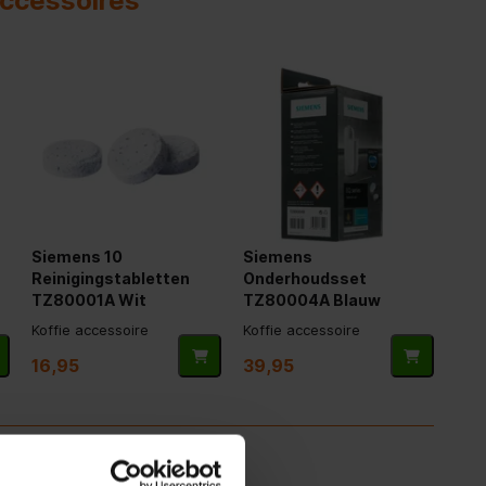
accessoires
Siemens 10
Siemens
Reinigingstabletten
Onderhoudsset
TZ80001A Wit
TZ80004A Blauw
Koffie accessoire
Koffie accessoire
16,95
39,95
dvies nodig?