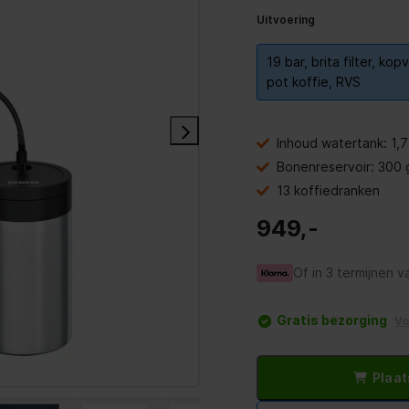
Uitvoering
19 bar, brita filter, kop
pot koffie, RVS
Inhoud watertank: 1,7 
Bonenreservoir: 300 
13 koffiedranken
949,-
Of in 3 termijnen v
Gratis bezorging
V
Plaat