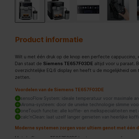
Product informatie
Wilt u met één druk op de knop een perfecte cappuccino, 
Dan staat de
Siemens TE657F03DE
altijd voor u paraat. 
overzichtelijke EQ.6 display en heeft u de mogelijkheid om
zetten.
Voordelen van de Siemens TE657F03DE
sensoFlow System: ideale temperatuur voor maximale a
iAroma-systeem: door de unieke technologie slimme voo
oneTouch functie: alle koffie- en melkspecialiteiten me
calc’nClean: laat uzelf langer genieten van heerlijke koff
Moderne systemen zorgen voor ultiem genot met één d
Met de Siemens TE657F03DE kunt u zeer eenvoudig aromat