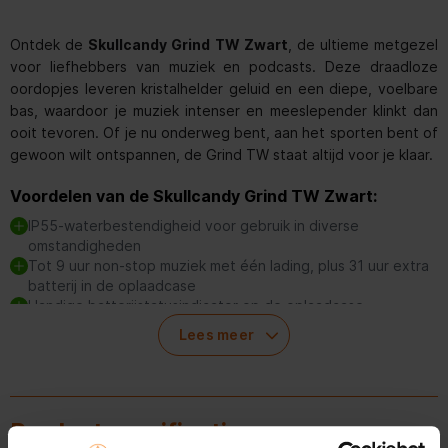
Ontdek de
Skullcandy Grind TW Zwart
, de ultieme metgezel
voor liefhebbers van muziek en podcasts. Deze draadloze
oordopjes leveren kristalhelder geluid en een diepe, voelbare
bas, waardoor je muziek intenser en meeslepender klinkt dan
ooit tevoren. Of je nu onderweg bent, aan het sporten bent of
gewoon wilt ontspannen, de Grind TW staat altijd voor je klaar.
Voordelen van de Skullcandy Grind TW Zwart:
IP55-waterbestendigheid voor gebruik in diverse
omstandigheden
Tot 9 uur non-stop muziek met één lading, plus 31 uur extra
batterij in de oplaadcase
Handige batterijstatusindicator op de oplaadcase
Skull-iQ Smart Feature-technologie voor handsfree
Lees meer
bediening en aanpassing via de Skull-iQ-app
Tile-technologie voor het snel terugvinden van verloren
oordopjes
Productspecificaties
De Grind TW is ontworpen om de elementen te weerstaan, met