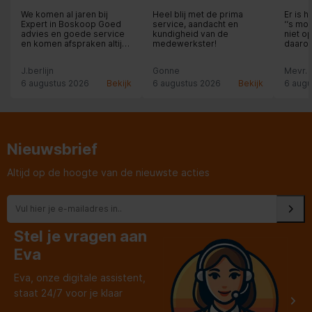
Type product
Headset
We komen al jaren bij
Heel blij met de prima
Er is 
Expert in Boskoop Goed
service, aandacht en
‘‘s mo
advies en goede service
kundigheid van de
niet o
en komen afspraken altijd
medewerkster!
daarom
Inhoud van de verpakking
na.
Andere
betaal
J.berlijn
Gonne
Mevr. 
midda
Oplaadstation
medew
6 augustus 2026
Bekijk
6 augustus 2026
Bekijk
6 augu
vrieze
heeft 
Oordopjes
van b
even d
oude v
was. H
Oordopjesmateriaal
Gel
Nieuwsbrief
mevrou
Pluim 
jonge
Altijd op de hoogte van de nieuwste acties
Energie
Continue audio-afspeeltijd
40 uur
Stel je vragen aan
Netwerk
Eva
Bluetooth-versie
5.2
Eva, onze digitale assistent,
staat 24/7 voor je klaar
Audio