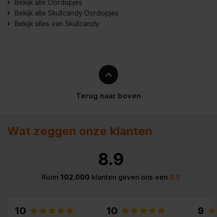
Bekijk alle Oordopjes
(TWS)
Bekijk alle Skullcandy Oordopjes
Bekijk alles van Skullcandy
Meegeleverde kabels
USB Type-C
Soort bediening
Knoppen
Diameter van de luidspreker
6 mm
Draagwijze
In-ear
Terug naar boven
Impedantie
22 Ohm
Wat zeggen onze klanten
Aanbevolen gebruik
Oproepen/muziek
Bluetooth
8.9
Internationale
Ruim
102.000
klanten geven ons een
8.9
IP55
veiligheidscode (IP)
Kleurnaam
True Black
10
10
9