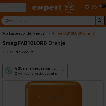
0
MENU
Koelkasten zonder vriesvak
Smeg FAB10LOR6 Oranje
Smeg FAB10LOR6 Oranje
Deel dit product
Met
€ 282
energiebesparing
deze
knop
Zilver voor energiebesparing
opent
Youreko’s
tool
voor
energiebesparing.