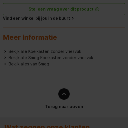
Oranje
Gewicht
41 kg
Stel een vraag over dit product
Handleiding - pdf
Vind een winkel bij jou in de buurt
Breedte verpakking
630 mm
Productinformatieblad - pdf
Diepte verpakking
760 mm
Meer informatie
Hoogte verpakking
1105 mm
Bekijk alle Koelkasten zonder vriesvak
Bekijk alle Smeg Koelkasten zonder vriesvak
Gewicht verpakking
50 kg
Bekijk alles van Smeg
Breedte met de deur open
84,2 cm
Diepte wanneer de deur
108,5 cm
open is
Algemene eigenschappen
Terug naar boven
Snoerlengte
1,8 m
Wat zeggen onze klanten
Deurscharnieren
Links