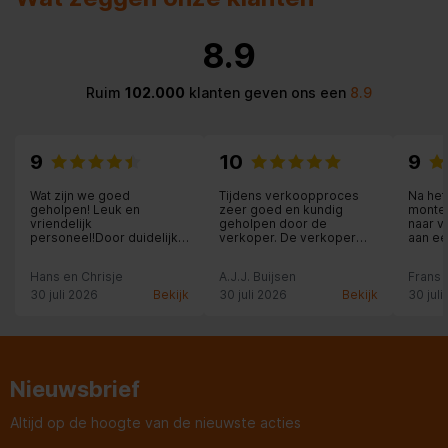
Geluidsniveau
35 dB
8.9
Aantal planken koelkast
2
Ruim
102.000
klanten geven ons een
8.9
Eierenrekje
9
10
9
Plankmateriaal
Glas
Wat zijn we goed
Tijdens verkoopproces
Na het
geholpen! Leuk en
zeer goed en kundig
monteu
Soort bediening
Draaiknop
vriendelijk
geholpen door de
naar v
personeel!Door duidelijk
verkoper. De verkoper
aan ee
advies hebben we het
denkt mee en adviseert.
wasma
Soort lamp
LED
gevoel dat we de juiste
Aflevering gebeurt door
Hans en Chrisje
A.J.J. Buijsen
Frans
producten hebben
vriendelijke medewerkers
gekocht.
die prima uitleg geven
30 juli 2026
Bekijk
30 juli 2026
Bekijk
30 juli
Totale nettocapaciteit
over de werking van de
122 l
vaatwasser,
Verstelbare plateaus
Nieuwsbrief
Aantal groente lades
1
Altijd op de hoogte van de nieuwste acties
Koelkastdeurvakken
3