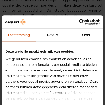
charme in je keuken. Het oranje hoogglansoppervlak en het
opvallende, koepelvormige design maken deze koelkast tot
een echte eyecatcher. De stevig bevestigde chromen
deurkruk en het 3D-merklogo benadrukken de hoogwaardige
afwerking en stijlvolle uitstraling. Dankzij het compacte formaat
past de FAB10LOR6 perfect in kleinere keukens en combineert
hij functionaliteit en esthetiek op elegante wijze.
Toestemming
Details
Over
Voordelen van de Smeg FAB10LOR6 Oranje
Iconisch jaren 50-design met oranje hoogglansoppervlak
Deze website maakt gebruik van cookies
Compact formaat, ideaal voor kleinere keukens
In hoogte verstelbare plateaus van veiligheidsglas
Lees meer
We gebruiken cookies om content en advertenties te
Energie-efficiëntieklasse D met laag jaarlijks energieverbruik
personaliseren, om functies voor social media te bieden
en om ons websiteverkeer te analyseren. Ook delen we
informatie over uw gebruik van onze site met onze
Optimaal Gebruik van Ruimte
Productspecificaties
partners voor social media, adverteren en analyse. Deze
Het interieur van de FAB10LOR6 is ontworpen voor optimaal
partners kunnen deze gegevens combineren met andere
gebruik van de beschikbare ruimte. Met een totale inhoud van
informatie die u aan ze heeft verstrekt of die ze hebben
Algemeen
121,8 liter, waarvan 104,8 liter in het koelgedeelte en 17 liter in
verzameld op basis van uw gebruik van hun services.
het vriesgedeelte, biedt deze koelkast voldoende ruimte voor
Artikelnummer
372641518