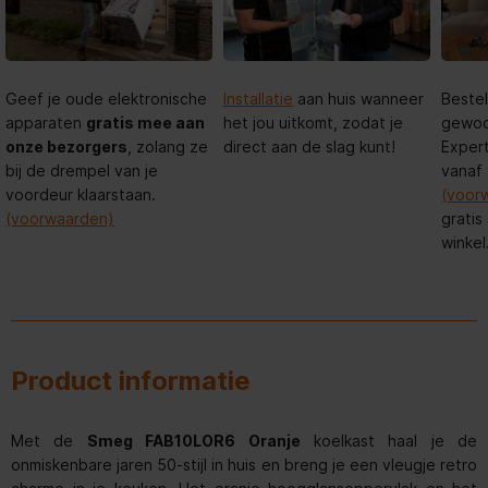
Geef je oude elektronische
Installatie
aan huis wanneer
Bestel
apparaten
gratis mee aan
het jou uitkomt, zodat je
gewoon
onze bezorgers
, zolang ze
direct aan de slag kunt!
Expert
bij de drempel van je
vanaf
voordeur klaarstaan.
(voor
(voorwaarden)
gratis
winkel
Product informatie
Met de
Smeg FAB10LOR6 Oranje
koelkast haal je de
onmiskenbare jaren 50-stijl in huis en breng je een vleugje retro