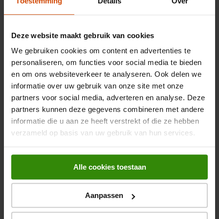
Toestemming
Details
Over
Belangrijkste kenmerken
Kleur
Zwart
Deze website maakt gebruik van cookies
Afmeting
20 cm
We gebruiken cookies om content en advertenties te
personaliseren, om functies voor social media te bieden
Type pan
Koekenpan
en om ons websiteverkeer te analyseren. Ook delen we
Bekijk alle specificaties
informatie over uw gebruik van onze site met onze
Inclusief deksel
partners voor social media, adverteren en analyse. Deze
partners kunnen deze gegevens combineren met andere
Antiaanbaklaag
informatie die u aan ze heeft verstrekt of die ze hebben
Beoordelingen
verzameld op basis van uw gebruik van hun services.
PFAS-vrij
Geschikt voor elektrisch
Alle cookies toestaan
Er zijn nog geen beoordelingen ingediend.
Geschikt voor keramisch
Aanpassen
Geschikt voor inductie