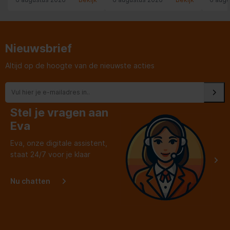
Vorm
Rond
Inwendige coating
Keramisch
Nieuwsbrief
Altijd op de hoogte van de nieuwste acties
Kenmerken
Geschikt voor soorten
Keramisch, Gas, Halogeen,
kookplaten
Inductie, Verzegelde plaat
Stel je vragen aan
Hitte indicator
Thermo-Spot
Eva
Eva, onze digitale assistent,
Thermosignaal-technologie
staat 24/7 voor je klaar
Verklonken handvat
Nu chatten
Certificaten
Bevat geen
Perfluoroctaanzuur (PFOA)