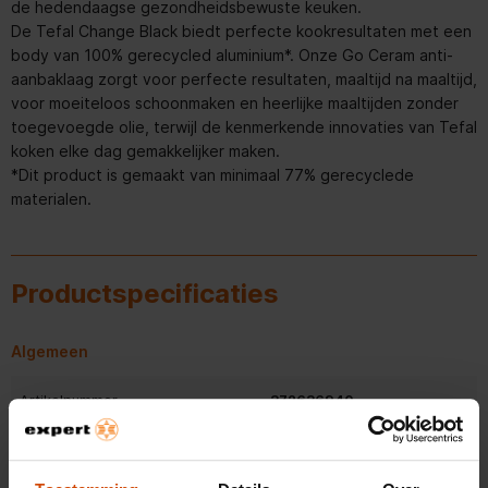
de hedendaagse gezondheidsbewuste keuken.
De Tefal Change Black biedt perfecte kookresultaten met een
body van 100% gerecycled aluminium*. Onze Go Ceram anti-
aanbaklaag zorgt voor perfecte resultaten, maaltijd na maaltijd,
voor moeiteloos schoonmaken en heerlijke maaltijden zonder
toegevoegde olie, terwijl de kenmerkende innovaties van Tefal
koken elke dag gemakkelijker maken.
*Dit product is gemaakt van minimaal 77% gerecyclede
materialen.
Productspecificaties
Algemeen
Artikelnummer
372636940
EAN
3168430362680