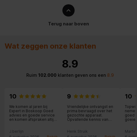
Bodem diameter
15,5 cm
Terug naar boven
Algemene eigenschappen
Materiaal
Aluminium
Wat zeggen onze klanten
Soort
Multifunctionele pan
8.9
Anti-aanbaklaag
Ruim
102.000
klanten geven ons een
8.9
Inhoud
1,2 l
Aantal personen
3 persoon/personen
10
9
10
We komen al jaren bij
Vriendelijke ontvangst en
Topwi
Makkelijk schoon te maken
Expert in Boskoop Goed
prima bevraagd over het
nemen 
advies en goede service
gezochte apparaat.
goed m
en komen afspraken altijd
Opvallende kennis van
goeie 
Diameter
20 cm
na.
producten.
J.berlijn
Henk Struik
Martin
Hoeveelheid hadvaten
1
6 augustus 2026
Bekijk
6 augustus 2026
Bekijk
6 augu