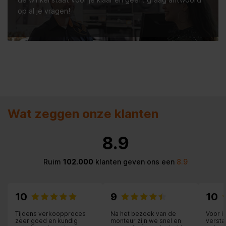
op al je vragen!
Wat zeggen onze klanten
8.9
Ruim
102.000
klanten geven ons een
8.9
10
9
10
Tijdens verkoopproces
Na het bezoek van de
Voor i
zeer goed en kundig
monteur zijn we snel en
versta