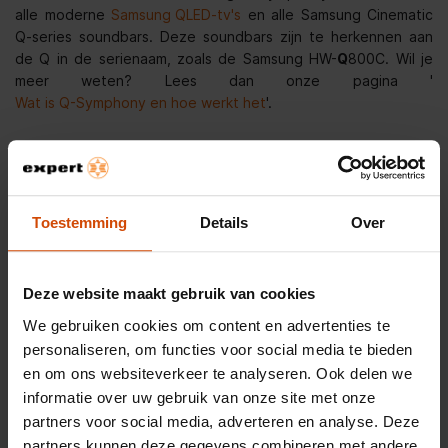
alle moderne
Samsung QLED-tv's
en alle Samsung Cinematic
Q-series soundbars. Deze soundbars zijn te herkennen aan
de Q in de serienaam, zoals de Samsung HW-
Q
800C. Wil je
meer weten? Lees dan onze pagina '
Wat is Q-Symphony en hoe werkt het
'.
Welke soundbar past bij jouw tv
Uiteraard kan je elke Samsung soundbar gebruiken met elke
Samsung-tv. Sommige soundbars komen echter beter tot hun
Toestemming
Details
Over
recht met bepaalde Samsung-tv's. Wil je snel zien welke
Samsung soundbar past bij jouw Samsung-tv? Kijk dan in de
tabel hieronder.
Deze website maakt gebruik van cookies
We gebruiken cookies om content en advertenties te
Bijpassende soundbar
personaliseren, om functies voor social media te bieden
Samsung televisie
en om ons websiteverkeer te analyseren. Ook delen we
< 55 inch
> 55 inch
informatie over uw gebruik van onze site met onze
QN800D
HW-Q990D
partners voor social media, adverteren en analyse. Deze
NEO QLED
8K
partners kunnen deze gegevens combineren met andere