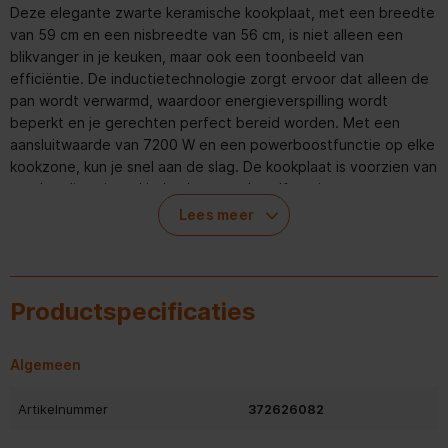
Deze elegante zwarte keramische kookplaat, met een breedte
van 59 cm en een nisbreedte van 56 cm, is niet alleen een
blikvanger in je keuken, maar ook een toonbeeld van
efficiëntie. De inductietechnologie zorgt ervoor dat alleen de
pan wordt verwarmd, waardoor energieverspilling wordt
beperkt en je gerechten perfect bereid worden. Met een
aansluitwaarde van 7200 W en een powerboostfunctie op elke
kookzone, kun je snel aan de slag. De kookplaat is voorzien van
een handige timer, kinderslot, warmhoudfunctie en restwarmte-
indicator voor extra veiligheid en gemak. De touchbediening is
Lees meer
geplaatst aan de boven voorzijde van de kookplaat, waardoor
je eenvoudig toegang hebt tot de 18 vermogensniveaus. De
panherkenning en boost functie verhogen de efficiëntie en
precisie tijdens het koken. Met een snoerlengte van 1,2 m en
Productspecificaties
een gewicht van slechts 9,4 kg is de Whirlpool WB S2560 NE
inductiekookplaat een uitstekende keuze voor iedereen die op
zoek is naar een krachtige, veilige en stijlvolle toevoeging aan
Algemeen
de keuken.
Artikelnummer
372626082
Aansluiting op een Perilex stopcontact