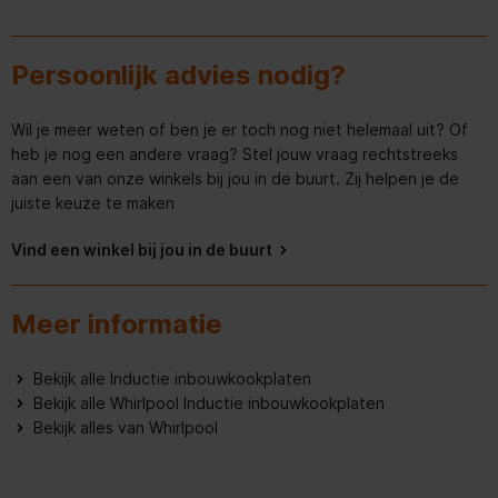
Hoogte van het product
54 mm
Hoogte inclusief verpakking
98 mm
Persoonlijk advies nodig?
Brutogewicht
11.300 kg
Wil je meer weten of ben je er toch nog niet helemaal uit? Of
Nettogewicht
9.400 kg
heb je nog een andere vraag? Stel jouw vraag rechtstreeks
aan een van onze winkels bij jou in de buurt. Zij helpen je de
Breedte van het product
590 mm
juiste keuze te maken
Breedte inclusief verpakking
662 mm
Vind een winkel bij jou in de buurt
Keurmerken
CE
Meer informatie
Belangrijkste kleur van het
Zwart
product
Bekijk alle Inductie inbouwkookplaten
Bekijk alle Whirlpool Inductie inbouwkookplaten
Aansluitwaarde (W)
7200 W
Bekijk alles van Whirlpool
Uitvoering
Inbouw