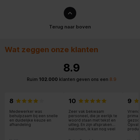
Lengte elektriciteitssnoer
120 cm
Nisdiepte
480 mm
Terug naar boven
Frequentie
50/60
Type stekker
Wat zeggen onze klanten
Veiligheidssysteem
8.9
Spanning
220-240 V
Ruim
102.000
klanten geven ons een
8.9
Maximale nisbreedte
562 mm
8
10
9
Automatische programma's
Medewerker was
Zeer vak bekwaam
Vriend
Type besturing
behulpzaam bij een snelle
personeel, die je eerlijk te
Elektronisch
prima 
en duidelijke keuze en
woord staan met tekst en
gezoch
afhandeling
uitleg. En zijn afspraken
Opvall
nakomen, ik kan nog veel
produc
Stroom
31,3
schrijven. Maar het beste
is deze Expert winkel in