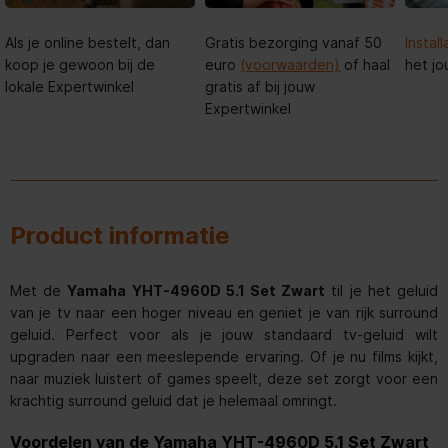
Als je online bestelt, dan
Gratis bezorging vanaf 50
Install
koop je gewoon bij de
euro
(voorwaarden)
of haal
het jo
lokale Expertwinkel
gratis af bij jouw
Expertwinkel
Product informatie
Met de
Yamaha YHT-4960D 5.1 Set Zwart
til je het geluid
van je tv naar een hoger niveau en geniet je van rijk surround
geluid. Perfect voor als je jouw standaard tv-geluid wilt
upgraden naar een meeslepende ervaring. Of je nu films kijkt,
naar muziek luistert of games speelt, deze set zorgt voor een
krachtig surround geluid dat je helemaal omringt.
Voordelen van de Yamaha YHT-4960D 5.1 Set Zwart