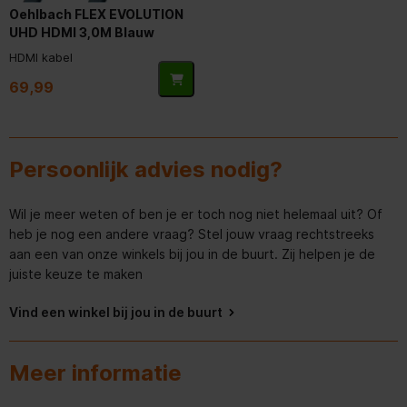
Oehlbach FLEX EVOLUTION
Opslagmedia
UHD HDMI 3,0M Blauw
HDMI kabel
Inclusief DVD
Niet meegeleverd
speler/recorder
69,99
Optische drive type
Persoonlijk advies nodig?
Energie
Wil je meer weten of ben je er toch nog niet helemaal uit? Of
Stroomverbruik (in standby)
0,1 W
heb je nog een andere vraag? Stel jouw vraag rechtstreeks
aan een van onze winkels bij jou in de buurt. Zij helpen je de
Poorten & interfaces
juiste keuze te maken
Aantal HDMI-uitgangen
1
Vind een winkel bij jou in de buurt
Aantal USB-aansluitingen
1
Meer informatie
Audio-ingang (L, R)
4