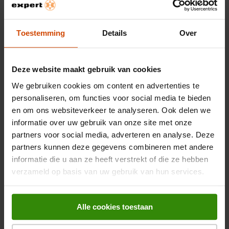
muren doet trillen. De NS-P41-luidsprekers en de unieke
Kleur
Zwart
Twisted Flare Port-technologie van de subwoofer zorgen voor
helder, natuurlijk en
Toestemming
Details
Over
Gewicht en omvang
Gewicht centerluidspreker
730 g
Bekijk alle specificaties
Deze website maakt gebruik van cookies
Gewicht subwoofer
8,5 kg
We gebruiken cookies om content en advertenties te
personaliseren, om functies voor social media te bieden
Middenluidspreker
111 x 118 x 276 mm
Beoordelingen
en om ons websiteverkeer te analyseren. Ook delen we
afmetingen (WxDxH)
informatie over uw gebruik van onze site met onze
Subwoofer afmetingen
partners voor social media, adverteren en analyse. Deze
OVERZICHT VAN SCORES
292 x 341 x 291 mm
(WxDxH)
partners kunnen deze gegevens combineren met andere
Selecteer hieronder een rij om beoordelingen te filteren.
informatie die u aan ze heeft verstrekt of die ze hebben
Diameter driver subwoofer
20,3 cm (8")
0 sterren
(imperiaal)
sterren
0
verzameld op basis van uw gebruik van hun services.
0 beoord
0 sterren
sterren
0
0 beoord
Satellite speaker afmetingen
0 sterren
sterren
0
176 x 116 x 112 mm
(WxDxH)
0 beoord
Alle cookies toestaan
0 sterren
sterren
0
0 beoord
0 sterren
sterren
0
Afmetingen front speaker (B
176 x 116 x 112 mm
0 beoord
x D x H)