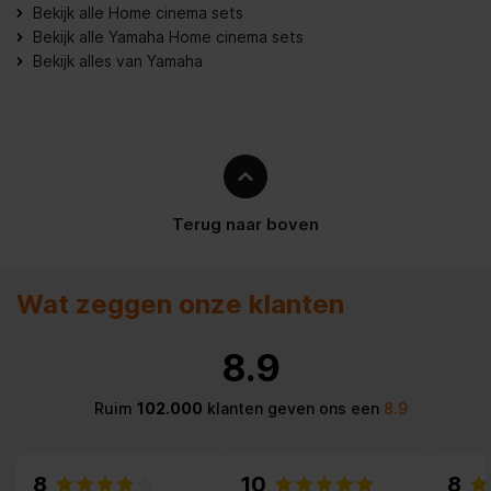
Bekijk alle Home cinema sets
Digitale audio-ingang (coax)
1
Bekijk alle Yamaha Home cinema sets
Bekijk alles van Yamaha
Digitale audio optische in
1
Hoofdtelefoonuitgangen
1
HDMI in
7
Audio Return Channel (ARC)
Terug naar boven
Netwerk
Wat zeggen onze klanten
Wifi
8.9
Audio
Ruim
102.000
klanten geven ons een
8.9
Audio-uitgangskanalen
5.2 kanalen
D/A-converter
32-bit/384kHz
8
10
8