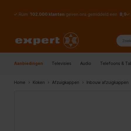
Ruim
102.000 klanten
geven ons gemiddeld een
8,9
Aanbiedingen
Televisies
Audio
Telefoons & Ta
Home
Koken
Afzuigkappen
Inbouw afzuigkappen