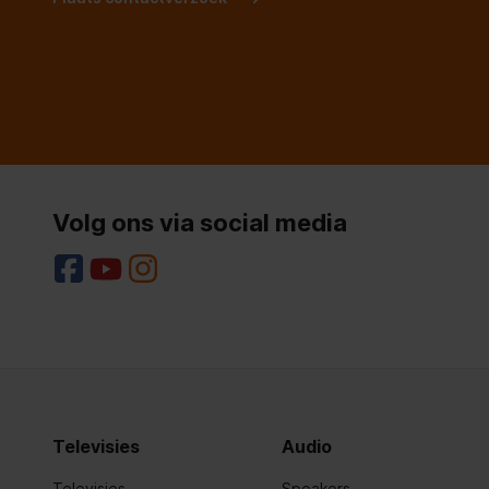
Spanning
220-240 
Maximale nisbreedte
0.0 mm
Type besturing
Mechanis
Stroom
0.8
Volg ons via social media
Energie-efficiëntieklasse (2010/30/EU)
D
Type installatie
Inbouw
Minimale nisbreedte
0.0 mm
Totaal energieverbruik per jaar
85.8 kWh/
Maximale nishoogte
0.0 mm
Televisies
Audio
Minimale nishoogte
0.0 mm
Televisies
Speakers