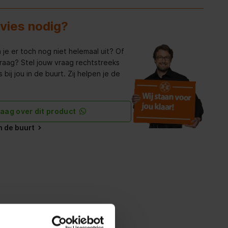
dvies nodig?
 je er toch nog niet helemaal uit? Of
raag? Stel jouw vraag rechtstreeks
bij jou in de buurt. Zij helpen je de
raag over dit product
in de buurt