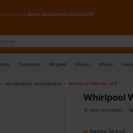
Verkozen tot
Beste winkelketen 2025/2026!
blets
Computers
Witgoed
Keuken
Inbouw
Huis
Afzuigkappen geïntegreerd
Whirlpool WAH 65 LM X
Whirlpool 
Deel dit product
B
Breedte: 59,8 cm