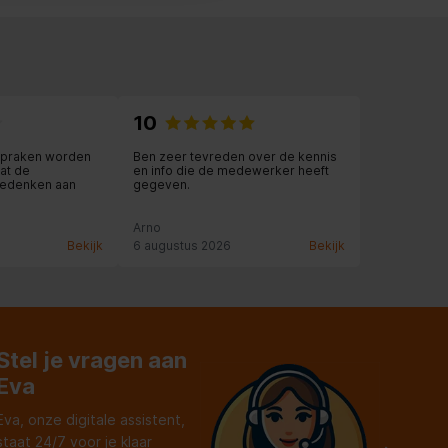
10
spraken worden
Ben zeer tevreden over de kennis
at de
en info die de medewerker heeft
edenken aan
gegeven.
Arno
Bekijk
6 augustus 2026
Bekijk
Stel je vragen aan
Eva
Eva, onze digitale assistent,
staat 24/7 voor je klaar