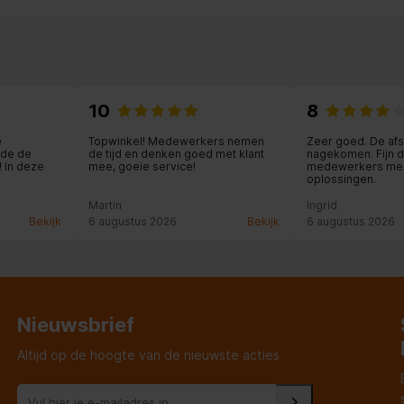
10
8
e
Topwinkel! Medewerkers nemen
Zeer goed. De af
nde de
de tijd en denken goed met klant
nagekomen. Fijn d
 In deze
mee, goeie service!
medewerkers me
oplossingen.
Martin
Ingrid
Bekijk
6 augustus 2026
Bekijk
6 augustus 2026
Nieuwsbrief
Altijd op de hoogte van de nieuwste acties