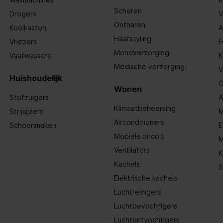
Scheren
Drogers
V
e 1 pW
Ontharen
Koelkasten
A
Haarstyling
Vriezers
F
Mondverzorging
Vaatwassers
K
Medische verzorging
V
Huishoudelijk
O
Wonen
Stofzuigers
A
Klimaatbeheersing
Strijkijzers
M
Airconditioners
Schoonmaken
E
Mobiele airco's
M
Ventilators
K
Kachels
S
Elektrische kachels
Luchtreinigers
Luchtbevochtigers
Luchtontvochtigers