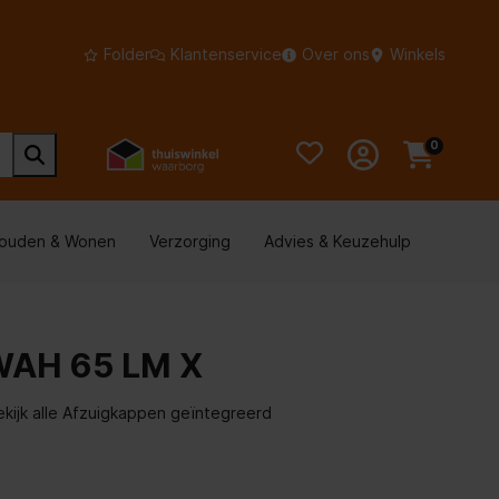
Folder
Klantenservice
Over ons
Winkels
0
houden & Wonen
Verzorging
Advies & Keuzehulp
WAH 65 LM X
ekijk alle Afzuigkappen geïntegreerd