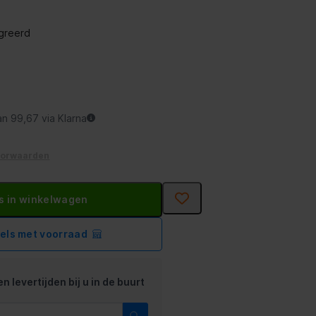
e
greerd
an 99,67 via Klarna
oorwaarden
s in winkelwagen
kels met voorraad
n levertijden bij u in de buurt