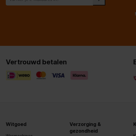
V
ch
Vertrouwd betalen
jaar
Witgoed
Verzorging &
gezondheid
Wasmachines
K