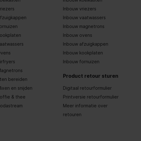
riezers
Inbouw vriezers
fzuigkappen
Inbouw vaatwassers
ornuizen
Inbouw magnetrons
ookplaten
Inbouw ovens
aatwassers
Inbouw afzuigkappen
vens
Inbouw kookplaten
irfryers
Inbouw fornuizen
agnetrons
Product retour sturen
ten bereiden
ixen en snijden
Digitaal retourformulier
offie & thee
Printversie retourformulier
odastream
Meer informatie over
retouren