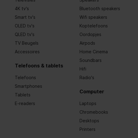
4K tv's
Bluetooth speakers
Geluidsniveau
62 dB(A) r
Smart tv's
Wifi speakers
Energieverbruik in de uitstand (2010/30/EU)
0.00 W
OLED tv's
Koptelefoons
QLED tv's
Oordopjes
Maximale luchtstroom
448 m³/h
TV Beugels
Airpods
Minimale luchtstroom
224 m³/h
Accessoires
Home Cinema
Soundbars
Diameter luchtafvoer
150 mm
Telefoons & tablets
Hifi
Telefoons
Radio's
Kleur ombouw
Grijs
Smartphones
Computer
Kleur afvoerkanaal
n.v.t
Tablets
E-readers
Laptops
Vloeistofdynamische efficiëntieklasse
E
(2010/30/EU)
Chromebooks
Desktops
Vloeistofdynamische efficiëntie
10.9
(2010/30/EU)
Printers