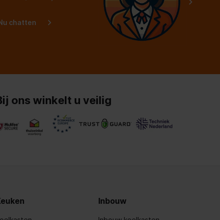
Nu chatten
Bij ons winkelt u veilig
Keuken
Inbouw
oelkasten
Inbouw koelkasten