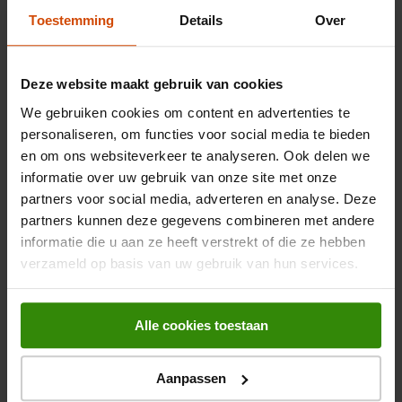
SoftClose ovendeur voor geruisloos en soepel sluiten
Toestemming
Details
Over
Energie-efficiëntieklasse A+ voor lager energieverbruik
Productspecificaties
Deze website maakt gebruik van cookies
6TH SENSE Technologie: Intelligente Kookassistent
We gebruiken cookies om content en advertenties te
Met de exclusieve 6TH SENSE technologie kunt u kiezen uit
Algemeen
personaliseren, om functies voor social media te bieden
diverse voorgeprogrammeerde recepten. De oven past
en om ons websiteverkeer te analyseren. Ook delen we
automatisch de kookinstellingen, temperatuur en kooktijd aan
Artikelnummer
372648142
informatie over uw gebruik van onze site met onze
voor een gegarandeerd perfect resultaat, waardoor koken
eenvoudiger en plezieriger wordt.
partners voor social media, adverteren en analyse. Deze
EAN
8003437837203
partners kunnen deze gegevens combineren met andere
Ready2Cook: Direct Aan de Slag
informatie die u aan ze heeft verstrekt of die ze hebben
Belangrijkste kenmerken
verzameld op basis van uw gebruik van hun services.
Dankzij het krachtige convectiesysteem van de Ready2Cook
functie wordt de gewenste temperatuur snel bereikt,
Kleur
Zwart
waardoor voorverwarmen overbodig is. Dit bespaart tijd en
energie bij het bereiden van uw favoriete gerechten.
Alle cookies toestaan
Energieklasse
A+
Pyrolyse en Hydrolyse: Zelfreinigende Technologieën
Nishoogte inbouw ovens
58,5 cm
Aanpassen
Bekijk alle specificaties
De Whirlpool WOI5S8PM1SBA is uitgerust met zowel pyrolyse