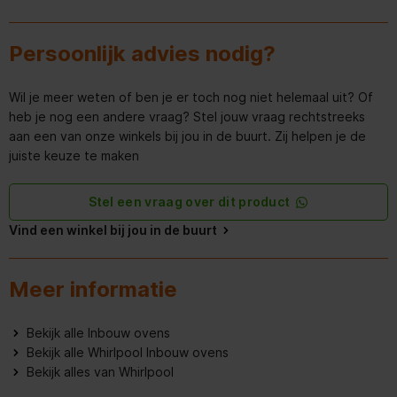
Aanvullende informatie - Whirlpool
WOI5S8PM1SBA
Overige specificaties
Persoonlijk advies nodig?
Handleiding - pdf
Diepte van het product
564 mm
Productinformatieblad - pdf
Wil je meer weten of ben je er toch nog niet helemaal uit? Of
Diepte inclusief verpakking
650 mm
heb je nog een andere vraag? Stel jouw vraag rechtstreeks
aan een van onze winkels bij jou in de buurt. Zij helpen je de
Hoogte van het product
597 mm
juiste keuze te maken
Hoogte inclusief verpakking
690 mm
Stel een vraag over dit product
Brutogewicht
40.000 kg
Vind een winkel bij jou in de buurt
Nettogewicht
38.000 kg
Meer informatie
Breedte van het product
595 mm
Bekijk alle Inbouw ovens
Breedte inclusief verpakking
635 mm
Bekijk alle Whirlpool Inbouw ovens
Bekijk alles van Whirlpool
Belangrijkste kleur van het
Zwart
product