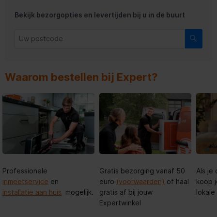
Bekijk bezorgopties en levertijden bij u in de buurt
Waarom bestellen bij Expert?
Professionele
Gratis bezorging vanaf 50
Als je
inmeetservice
en
euro
(voorwaarden)
of haal
koop j
installatie aan huis
mogelijk.
gratis af bij jouw
lokale
Expertwinkel