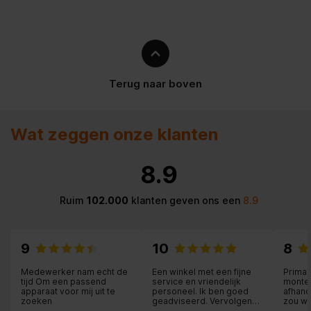
Aansluitwaarde (W)
3450 W
Uitvoering
Inbouw
Terug naar boven
Lengte elektriciteitssnoer
100.0 cm
Nisdiepte
550 mm
Wat zeggen onze klanten
Frequentie
50
8.9
Type stekker
Ruim
102.000
klanten geven ons een
8.9
Spanning
220-240 V
Maximale nisbreedte
568 mm
9
10
8
Medewerker nam echt de
Een winkel met een fijne
Prima 
Automatische programma's
tijd Om een passend
service en vriendelijk
monteu
apparaat voor mij uit te
personeel. Ik ben goed
afhand
zoeken
geadviseerd. Vervolgens
zou wa
Aantal ovenruimtes
is het product (een tv)