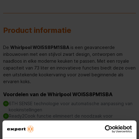
Product informatie
De
Whirlpool WOI5S8PM1SBA
is een geavanceerde
inbouwoven met een stijlvol zwart design, ontworpen om
naadloos in elke moderne keuken te passen. Met een royale
capaciteit van 73 liter en innovatieve functies biedt deze oven
een uitstekende kookervaring voor zowel beginnende als
ervaren koks.
Voordelen van de Whirlpool WOI5S8PM1SBA
6TH SENSE technologie voor automatische aanpassing van
kookinstellingen
Ready2Cook functie elimineert de noodzaak voor
voorverwarmen
Pyrolyse en hydrolyse zelfreinigende technologieën voor
moeiteloos onderhoud
Lees meer